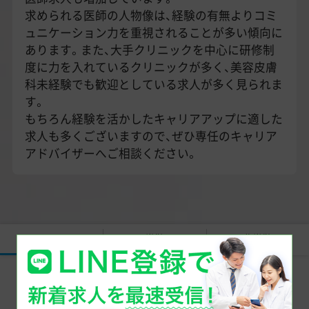
求められる医師の人物像は、経験の有無よりコミ
ュニケーション力を重視されることが多い傾向に
あります。また、大手クリニックを中心に研修制
度に力を入れているクリニックが多く、美容皮膚
科未経験でも歓迎としている求人が多く見られま
す。
もちろん経験を活かしたキャリアアップに適した
求人も多くございますので、ぜひ専任のキャリア
アドバイザーへご相談ください。
すべて
常勤
非常勤
同じエリアで美容医療の医師求人を探す