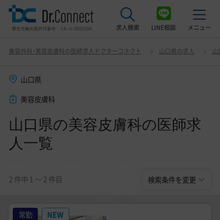
求人検索
LINE相談
メニュー
山口県の美容皮膚科の医師求人一覧
変更
美容外科・美容皮膚科の医師求人ドクターコネクト
山口県の求人
山
最近見た求人
山口県
美容クリニック見学ご希望の方はこちら
美容皮膚科
サービス紹介
山口県の美容皮膚科の医師求
ドクターコネクトの強み
人一覧
エージェント紹介
常勤求人一覧
2 件中 1 〜 2 件目
検索条件を変更
非常勤・アルバイト求人一覧
常勤
NEW