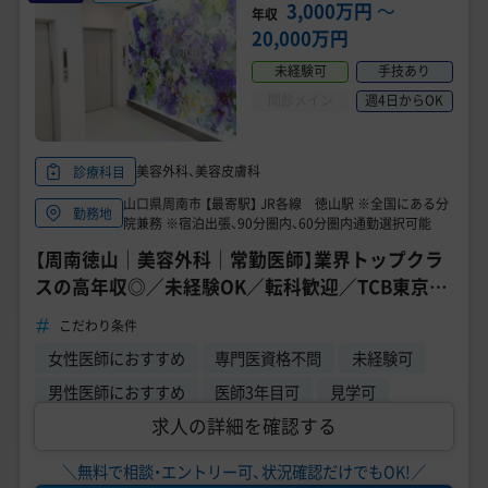
美容医療医師の転職お役立ちコンテンツ
3,000万円
〜
年収
20,000万円
美容クリニック見学・研修情報
未経験可
手技あり
美容外科・美容皮膚科の医師転職体験談
問診メイン
週4日からOK
美容クリニックインタビュー
美容外科、美容皮膚科
診療科目
美容医療の転職お役立ち記事
山口県周南市 【最寄駅】 JR各線 徳山駅 ※全国にある分
勤務地
院兼務 ※宿泊出張、90分圏内、60分圏内通勤選択可能
美容医療辞典
【周南徳山｜美容外科｜常勤医師】業界トップクラ
スの高年収◎／未経験OK／転科歓迎／TCB東京中
よくあるご質問
央美容外科
こだわり条件
医師採用ご担当者様・その他問い合わせ
女性医師におすすめ
専門医資格不問
未経験可
男性医師におすすめ
医師3年目可
見学可
求人の詳細を確認する
＼無料で相談・エントリー可、状況確認だけでもOK!／