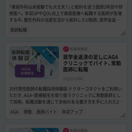
「美容外科は未経験でも大丈夫？」と転科を迷う医師3年目や研
修医へ。年収UPやQOL向上で美容医療へ転職する医師が急増
する中、整形外科の当直生活から転科したU医師、奨学金返済
の不安を解消したS医師を迎え...
医師転職
転職体験談
奨学金返済の足しにAGA
クリニックでバイト、常勤
医師に転職
2025/11/08
20代男性医師の転職採用体験談 ドクターコネクトをご利用い
ただき、AGA・医療脱毛を取り扱うクリニックに常勤医師とし
て採用。 転職活動を通じて余裕のある働き方を手に入れた20
代男性医師の転職体験談で...
AGA
常勤
医師バイト
年収アップ
転職体験談