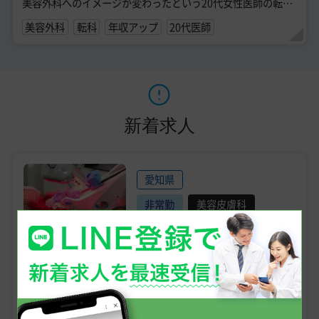
美容外科へのイメージが変わったという20代女性医師の転職
体験談です。 ...
美容外科
転科
年収アップ
20代医師
新着求人
愛知県
非常勤
美容皮膚科
AGA
その他
10,000円
時給
《火曜・アルバイト医師募集》【名古屋／時給 1万円】AGAクリ