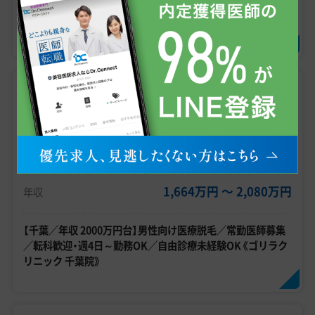
ニック／問診業務・注射業務／11～20時／自由診療未経験
OK！
千葉県
常勤
美容皮膚科
脱毛
AGA
1,664万円 〜 2,080万円
年収
【千葉／年収 2000万円台】男性向け医療脱毛／常勤医師募集
／転科歓迎・週4日～勤務OK／自由診療未経験OK《ゴリラク
リニック 千葉院》