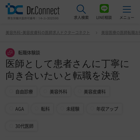
求人検索
LINE相談
メニュー
医師として患者さんに丁寧に向き合いたいと転職を決意
美容外科・美容皮膚科の医師求人ドクターコネクト
美容医療の医師転職お
最近見た求人
転職体験談
美容クリニック見学ご希望の方はこちら
医師として患者さんに丁寧に
サービス紹介
向き合いたいと転職を決意
ドクターコネクトの強み
自由診療
美容外科
美容皮膚科
エージェント紹介
AGA
転科
未経験
年収アップ
常勤求人一覧
非常勤・アルバイト求人一覧
30代医師