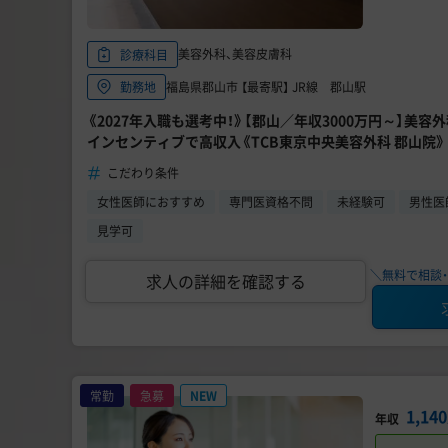
美容外科、美容皮膚科
診療科目
福島県郡山市 【最寄駅】 JR線 郡山駅
勤務地
《2027年入職も選考中！》【郡山／年収3000万円～】美容
インセンティブで高収入《TCB東京中央美容外科 郡山院》
こだわり条件
女性医師におすすめ
専門医資格不問
未経験可
男性医
見学可
＼無料で相談・
求人の詳細を確認する
常勤
急募
NEW
1,1
年収