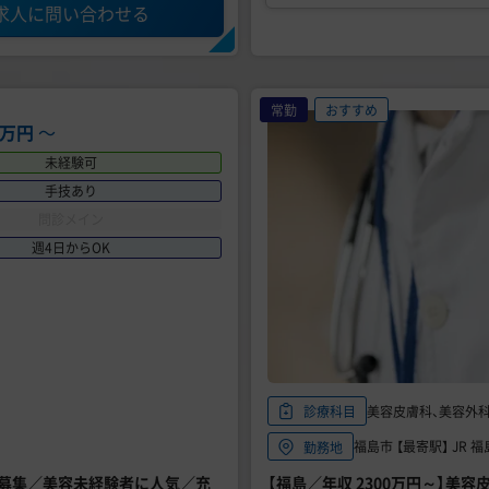
求人に問い合わせる
常勤
おすすめ
00万円
〜
未経験可
手技あり
問診メイン
週4日からOK
美容皮膚科、美容外
診療科目
福島市 【最寄駅】 JR 
勤務地
師募集／美容未経験者に人気／充
【福島／年収 2300万円～】