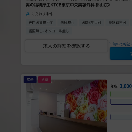
実の福利厚生《TCB東京中央美容外科 郡山院》
こだわり条件
専門医資格不問
未経験可
医師3年目可
時短勤務可
当直無し・オンコール無し
＼無料で相談・
求人の詳細を確認する
常勤
急募
3,0
年収