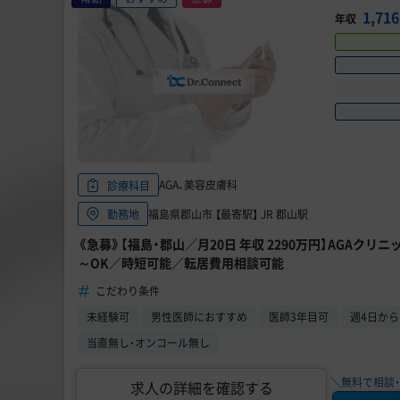
1,7
年収
AGA、美容皮膚科
診療科目
福島県郡山市 【最寄駅】 JR 郡山駅
勤務地
《急募》【福島・郡山／月20日 年収 2290万円】AGAクリ
～OK／時短可能／転居費用相談可能
こだわり条件
未経験可
男性医師におすすめ
医師3年目可
週4日か
当直無し・オンコール無し
＼無料で相談・
求人の詳細を確認する