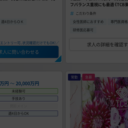
フバランス重視にも最適《TCB
こだわり条件
週4日からＯＫ
女性医師におすすめ
専門医資格
研修医応募可
エントリー可、状況確認だけでもOK!／
求人の詳細を確認す
求人に問い合わせる
常勤
急募
00万円
〜
20,000万円
未経験可
手技あり
問診メイン
週4日からOK