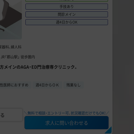
手技あり
問診メイン
週4日からOK
泌尿器科、婦人科
 JR「郡山駅」 徒歩圏内
処方メインのAGA・ED門治療専クリニック。
性医師におすすめ
週4日からＯＫ
残業なし
＼無料で相談・エントリー可、状況確認だけでもOK!／
る
求人に問い合わせる