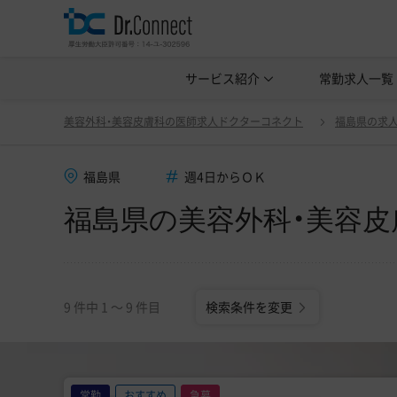
美容クリニック見学・研修情報
サービス紹介
常勤求人一覧
美容外科・
福島県の美容外科・美容皮膚科の医師求人(常勤)一覧
美容外科・美容皮膚科の医師求人ドクターコネクト
福島県の求
福島県
週4日からＯＫ
福島県の美容外科・美容皮
9 件中 1 〜 9 件目
検索条件を変更
常勤
おすすめ
急募