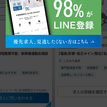
手技あり
問診メイン
週4日からOK
AGA、美容皮膚科、
診療科目
福島県郡山市 【最寄駅】
勤務地
／時短勤務可能／新幹線通勤応相談
【福島/診察・処方メイン/駅近】
こだわり条件
専門医資格不問
未経験可
男
師におすすめ
医師3年目可
当直無し・オンコール無し
エントリー可、状況確認だけでもOK!／
求人の詳細を確認す
求人に問い合わせる