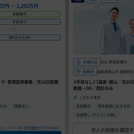
16万円
〜
2,292万円
未経験可
手技あり
問診メイン
週4日からOK
AGA、美容皮膚科
診療科目
福島県郡山市 【最寄駅】 
勤務地
ニック・管理医師募集／月16日勤務
《手技なし》【福島・郡山／月20日
勤務～OK／問診のみ
こだわり条件
らＯＫ
残業なし
未経験可
男性医師におすすめ
当直無し・オンコール無し
エントリー可、状況確認だけでもOK!／
求人の詳細を確認す