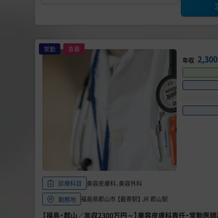
常勤
急募
2,3
年収
美容皮膚科、美容外科
診療科目
福島県郡山市 【最寄駅】 JR 郡山駅
勤務地
【福島・郡山／年収2300万円～】美容皮膚科専任・常勤医