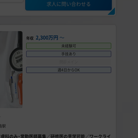
求人に問い合わせる
2,300万円
〜
年収
未経験可
手技あり
問診メイン
週4日からOK
科
福島駅
美容皮膚科のみ・常勤医師募集／研修医の見学可能／ワークライ