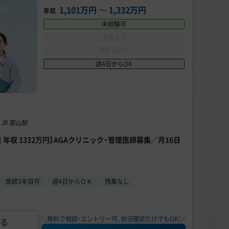
1,101万円
〜
1,332万円
年収
未経験可
手技あり
問診メイン
週4日からOK
JR 郡山駅
 年収 1332万円】AGAクリニック・管理医師募集／月16日
医師3年目可
週4日からＯＫ
残業なし
＼無料で相談・エントリー可、状況確認だけでもOK!／
る