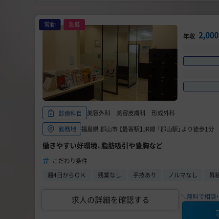
常勤
急募
2,0
年収
美容外科 美容皮膚科 形成外科
診療科目
福島県 郡山市 【最寄駅】JR線 「郡山駅」より徒歩1分
勤務地
働きやすい好環境、脂肪吸引や豊胸など
こだわり条件
週4日からＯＫ
残業なし
手技あり
ノルマなし
昇
＼無料で相談・
求人の詳細を確認する