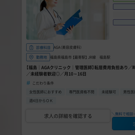
AGA（美容皮膚科）
診療科目
福島県福島市 【最寄駅】 JR線 福島駅
勤務地
【福島｜AGAクリニック｜管理医師】転居費用負担あり
／未経験者歓迎◎／月10～16日
こだわり条件
女性医師におすすめ
専門医資格不問
未経験可
男性医
週4日からＯＫ
＼無料で相談・
求人の詳細を確認する