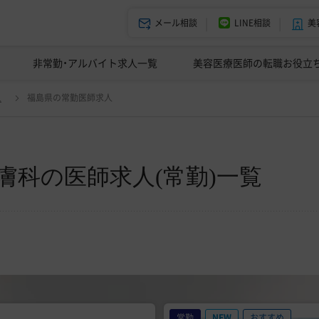
メール相談
LINE相談
美
美容皮膚科の医師転職体験談
非常勤・アルバイト求人一覧
ドクターコネクトの強み
美容クリニックインタビュー
エージェント紹介
美容医療医師の転職お役立
変更
人
福島県の常勤医師求人
膚科の医師求人(常勤)一覧
常勤
NEW
おすすめ