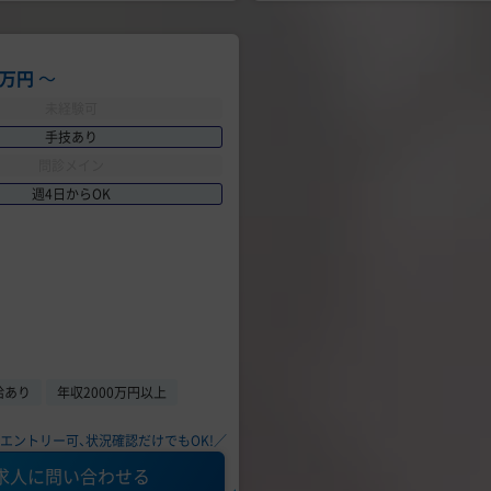
00万円
〜
未経験可
手技あり
問診メイン
週4日からOK
給あり
年収2000万円以上
エントリー可、状況確認だけでもOK!／
求人に問い合わせる