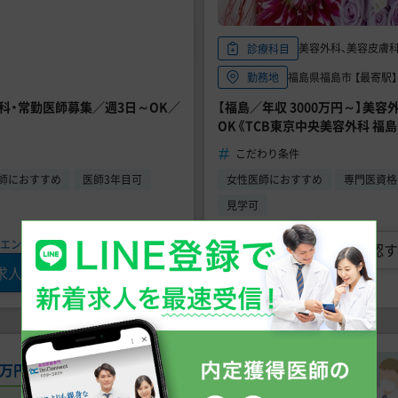
美容外科、美容皮膚
診療科目
福島県福島市 【最寄駅
勤務地
外科・常勤医師募集／週3日～OK／
【福島／年収 3000万円～】美
OK《TCB東京中央美容外科 福島
こだわり条件
師におすすめ
医師3年目可
女性医師におすすめ
専門医資格
見学可
エントリー可、状況確認だけでもOK!／
求人の詳細を確認す
求人に問い合わせる
常勤
40万円
〜
1,700万円
未経験可