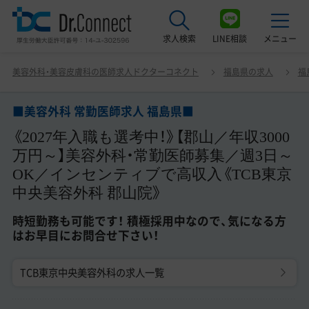
求人検索
LINE相談
メニュー
■美容外科 常勤医師求人 福島県■ 《2027年入職も選考
美容外科・美容皮膚科の医師求人ドクターコネクト
福島県の求人
福
中！》【郡山／年収3000万円～】美容外科・常勤医師募集／
最近見た求人
週3日～OK／インセンティブで高収入《TCB東京中央美容
外科 郡山院》 時短勤務も可能です！ 積極採用中なので、気
■美容外科 常勤医師求人 福島県■
美容クリニック見学ご希望の方はこちら
になる方はお早目にお問合せ下さい！
《2027年入職も選考中！》【郡山／年収3000
サービス紹介
万円～】美容外科・常勤医師募集／週3日～
OK／インセンティブで高収入《TCB東京
ドクターコネクトの強み
中央美容外科 郡山院》
エージェント紹介
時短勤務も可能です！ 積極採用中なので、気になる方
はお早目にお問合せ下さい！
常勤求人一覧
TCB東京中央美容外科の求人一覧
非常勤・アルバイト求人一覧