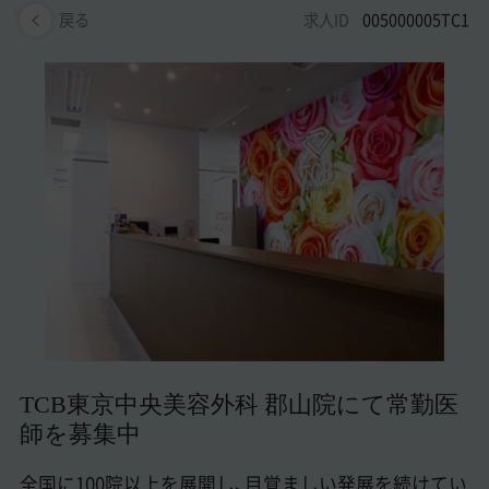
美容医療医師の転職お役立ちコンテンツ
求人ID
005000005TC1
戻る
美容クリニック見学・研修情報
美容外科・美容皮膚科の医師転職体験談
美容クリニックインタビュー
美容医療の転職お役立ち記事
美容医療辞典
よくあるご質問
医師採用ご担当者様・その他問い合わせ
TCB東京中央美容外科 郡山院にて常勤医
師を募集中
全国に100院以上を展開し、目覚ましい発展を続けてい