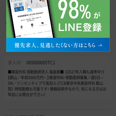
この求人へのお問い合わせはこちら
メール・
LINE
で
転職エージェントが直接お答えします！
求人ID
005000005TC1
■美容外科 常勤医師求人 福島県■ 《2027年入職も選考中！》
【郡山／年収3000万円～】美容外科・常勤医師募集／週3日～
OK／インセンティブで高収入《TCB東京中央美容外科 郡山
院》 時短勤務も可能です！ 積極採用中なので、気になる方はお
早目にお問合せ下さい！