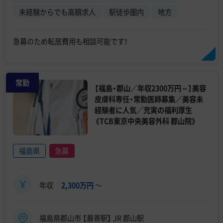
未経験からでも高額求人
駅徒歩圏内
地方
急募のため転居費用も相談可能です！
常勤
【福島・郡山／年収2300万円～】美容
皮膚科専任・常勤医師募集／美容未
経験者に人気／充実の福利厚生
《TCB東京中央美容外科 郡山院》
福島県
急募
年収
2,300万円
〜
福島県郡山市 【最寄駅】 JR 郡山駅