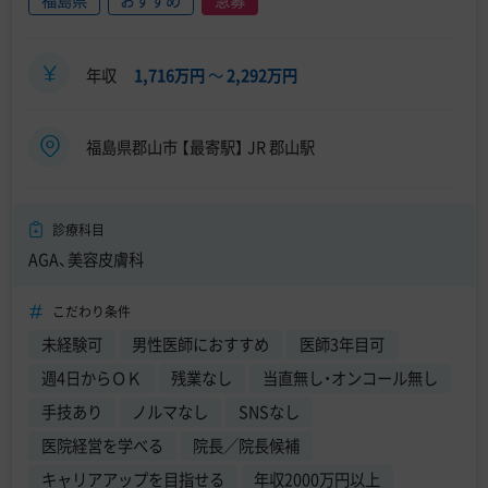
年収
1,716万円
〜
2,292万円
福島県郡山市 【最寄駅】 JR 郡山駅
診療科目
AGA、美容皮膚科
こだわり条件
未経験可
男性医師におすすめ
医師3年目可
週4日からＯＫ
残業なし
当直無し・オンコール無し
手技あり
ノルマなし
SNSなし
医院経営を学べる
院長／院長候補
キャリアアップを目指せる
年収2000万円以上