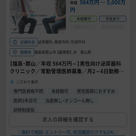
564万円
〜
5,000万
年収
円
未経験可
手技あり
問診メイン
週4日からOK
泌尿器科、美容外科、形成外科
診療科目
福島県郡山市 【最寄駅】 JR 郡山駅
勤務地
【福島・郡山／年収 564万円～】男性向け泌尿器科
クリニック／常勤管理医師募集／月2～6日勤務／
業績好調クリニック
こだわり条件
専門医資格不問
未経験可
男性医師におすすめ
医師3年目可
当直無し・オンコール無し
研修制度有
求人の詳細を確認する
＼無料で相談・エントリー可、状況確認だけでもOK!／