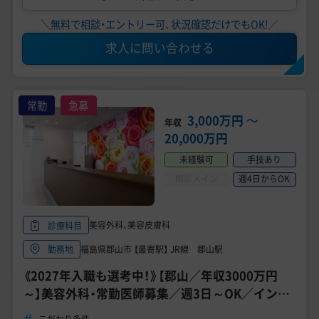
＼無料で相談・エントリー可、状況確認だけでもOK!／
求人に問い合わせる
常勤
急募
3,000万円
〜
年収
20,000万円
未経験可
手技あり
問診メイン
週4日からOK
美容外科、美容皮膚科
診療科目
福島県郡山市 【最寄駅】 JR線 郡山駅
勤務地
《2027年入職も選考中！》【郡山／年収3000万円
～】美容外科・常勤医師募集／週3日～OK／インセ
ンティブで高収入《TCB東京中央美容外科 郡山院》