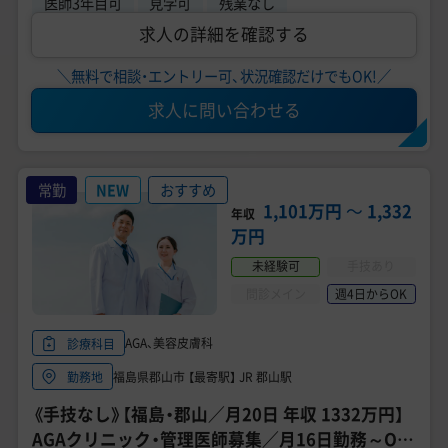
医師3年目可
見学可
残業なし
求人の詳細を確認する
＼無料で相談・エントリー可、状況確認だけでもOK!／
求人に問い合わせる
常勤
NEW
おすすめ
1,101万円
〜
1,332
年収
万円
未経験可
手技あり
問診メイン
週4日からOK
AGA、美容皮膚科
診療科目
福島県郡山市 【最寄駅】 JR 郡山駅
勤務地
《手技なし》【福島・郡山／月20日 年収 1332万円】
AGAクリニック・管理医師募集／月16日勤務～OK