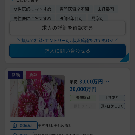
こだわり条件
女性医師におすすめ
専門医資格不問
未経験可
男性医師におすすめ
医師3年目可
見学可
求人の詳細を確認する
＼無料で相談・エントリー可、状況確認だけでもOK!／
求人に問い合わせる
常勤
急募
3,000万円
〜
年収
20,000万円
未経験可
手技あり
問診メイン
週4日からOK
美容外科、美容皮膚科
診療科目