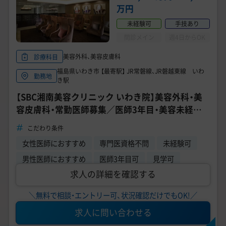
万円
未経験可
手技あり
問診メイン
週4日からOK
美容外科、美容皮膚科
診療科目
福島県いわき市 【最寄駅】 JR常磐線、JR磐越東線 いわ
勤務地
き駅
【SBC湘南美容クリニック いわき院】美容外科・美
容皮膚科・常勤医師募集／医師3年目・美容未経験
歓迎／研修制度あり
こだわり条件
女性医師におすすめ
専門医資格不問
未経験可
男性医師におすすめ
医師3年目可
見学可
求人の詳細を確認する
＼無料で相談・エントリー可、状況確認だけでもOK!／
求人に問い合わせる