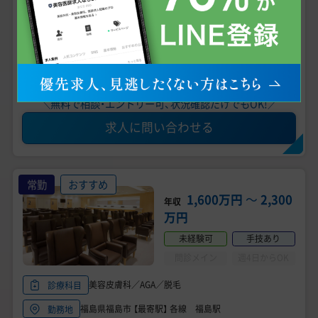
験歓迎／年収アップ／希望休申請可能◎
こだわり条件
女性医師におすすめ
専門医資格不問
未経験可
男性医師におすすめ
医師3年目可
見学可
求人の詳細を確認する
＼無料で相談・エントリー可、状況確認だけでもOK!／
求人に問い合わせる
常勤
おすすめ
1,600万円
〜
2,300
年収
万円
未経験可
手技あり
問診メイン
週4日からOK
美容皮膚科／AGA／脱毛
診療科目
福島県福島市 【最寄駅】 各線 福島駅
勤務地