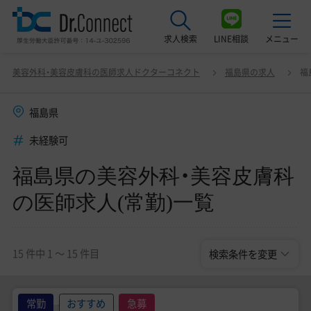
求人検索
LINE相談
メニュー
福島県の美容外科・美容皮膚科の医師求人(常勤)一覧
変更
美容外科・美容皮膚科の医師求人ドクターコネクト
福島県の求人
福
最近見た求人
福島県
美容クリニック見学ご希望の方はこちら
未経験可
サービス紹介
福島県の美容外科・美容皮膚科
ドクターコネクトの強み
の医師求人(常勤)一覧
エージェント紹介
常勤求人一覧
15 件中 1 〜 15 件目
検索条件を変更
非常勤・アルバイト求人一覧
常勤
おすすめ
急募