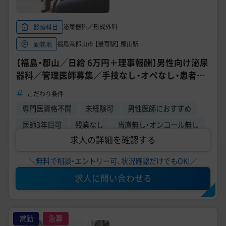
泌尿器科／形成外科
診療科目
福島県郡山市 【最寄駅】 郡山駅
勤務地
【福島・郡山／日給 6万円＋理事報酬】男性向け泌尿
器科／管理医師募集／手技なし・オペなし・患者様
対応なし／月2日～6日勤務のみ
こだわり条件
専門医資格不問
未経験可
男性医師におすすめ
医師3年目可
残業なし
当直無し・オンコール無し
求人の詳細を確認する
＼無料で相談・エントリー可、状況確認だけでもOK!／
求人に問い合わせる
常勤
急募