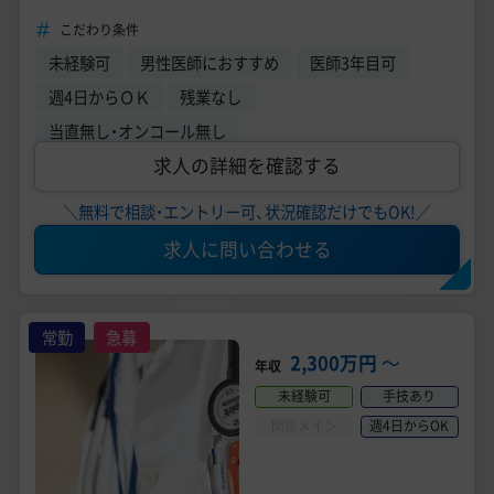
／問診のみ
こだわり条件
未経験可
男性医師におすすめ
医師3年目可
週4日からＯＫ
残業なし
当直無し・オンコール無し
求人の詳細を確認する
＼無料で相談・エントリー可、状況確認だけでもOK!／
求人に問い合わせる
常勤
急募
2,300万円
〜
年収
未経験可
手技あり
問診メイン
週4日からOK