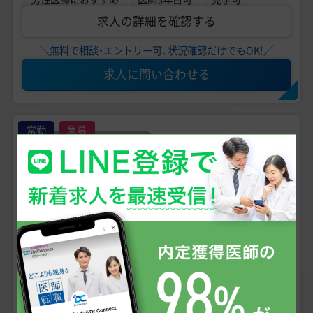
求人の詳細を確認する
＼無料で相談・エントリー可、状況確認だけでもOK!／
求人に問い合わせる
常勤
急募
2,000万円
〜
2,300
年収
万円
未経験可
手技あり
問診メイン
週4日からOK
美容外科、美容皮膚科
診療科目
福島県郡山市 【最寄駅】 各線 郡山駅
勤務地
【SBC湘南美容クリニック 郡山院】美容外科・美容
皮膚科・常勤医師募集／研修医応募OK／転科・未経