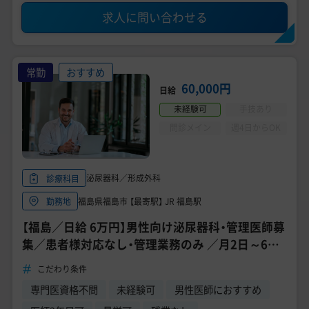
求人に問い合わせる
常勤
おすすめ
60,000円
日給
未経験可
手技あり
問診メイン
週4日からOK
泌尿器科／形成外科
診療科目
福島県福島市 【最寄駅】 JR 福島駅
勤務地
【福島／日給 6万円】男性向け泌尿器科・管理医師募
集／患者様対応なし・管理業務のみ ／月2日～6日
のみ
こだわり条件
専門医資格不問
未経験可
男性医師におすすめ