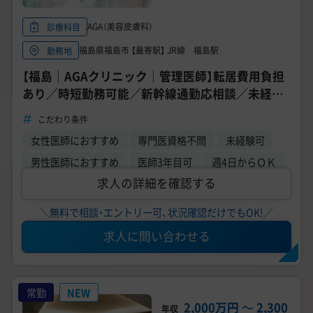
AGA（美容皮膚科）
診療科目
福島県福島市 【最寄駅】 JR線 福島駅
勤務地
【福島｜AGAクリニック｜管理医師】転居費用負担
あり／時短勤務可能／新幹線通勤応相談／未経験
者歓迎◎／月10～16日
こだわり条件
女性医師におすすめ
専門医資格不問
未経験可
男性医師におすすめ
医師3年目可
週4日からＯＫ
求人の詳細を確認する
＼無料で相談・エントリー可、状況確認だけでもOK!／
求人に問い合わせる
常勤
NEW
2,000万円
〜
2,300
年収