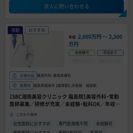
求人に問い合わせる
常勤
おすすめ
2,000万円
〜
2,300
年収
万円
未経験可
手技あり
問診メイン
週4日からOK
美容外科、美容皮膚科
診療科目
福島県福島市 【最寄駅】 JR各線 福島駅
勤務地
【SBC湘南美容クリニック 福島院】美容外科・常勤
医師募集／研修が充実／未経験・転科OK／年収
2000万円～
こだわり条件
女性医師におすすめ
専門医資格不問
未経験可
男性医師におすすめ
医師3年目可
見学可