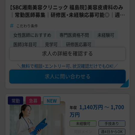
【SBC湘南美容クリニック 福島院】美容皮膚科のみ
｜常勤医師募集｜研修医・未経験応募可能◎｜週4
日～勤務OK
こだわり条件
女性医師におすすめ
専門医資格不問
未経験可
医師3年目可
見学可
研修医応募可
求人の詳細を確認する
＼無料で相談・エントリー可、状況確認だけでもOK!／
求人に問い合わせる
常勤
急募
NEW
1,140万円
〜
1,700
年収
万円
未経験可
手技あり
問診メイン
週4日からOK