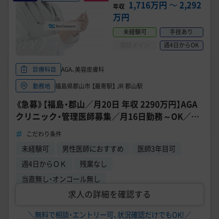
美容医療医師の転職お役立ちコンテンツ
1,716万円
〜
2,292
年収
万円
美容クリニック見学・研修情報
未経験可
手技あり
美容外科・美容皮膚科の医師転職体験談
問診メイン
週4日からOK
美容クリニックインタビュー
AGA、美容皮膚科
診療科目
福島県郡山市 【最寄駅】 JR 郡山駅
勤務地
美容医療の転職お役立ち記事
《急募》【福島・郡山／月20日 年収 2290万円】AGA
美容医療辞典
クリニック・管理医師募集／月16日勤務～OK／時
短可能／転居費用相談可能
こだわり条件
よくあるご質問
未経験可
男性医師におすすめ
医師3年目可
医師採用ご担当者様・その他問い合わせ
週4日からＯＫ
残業なし
当直無し・オンコール無し
求人の詳細を確認する
＼無料で相談・エントリー可、状況確認だけでもOK!／