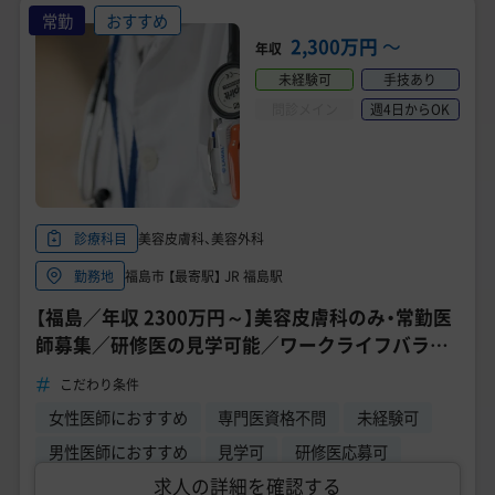
常勤
おすすめ
2,300万円
〜
年収
未経験可
手技あり
問診メイン
週4日からOK
美容皮膚科、美容外科
診療科目
福島市 【最寄駅】 JR 福島駅
勤務地
【福島／年収 2300万円～】美容皮膚科のみ・常勤医
師募集／研修医の見学可能／ワークライフバラン
ス重視にも最適《TCB東京中央美容外科 福島院》
こだわり条件
女性医師におすすめ
専門医資格不問
未経験可
男性医師におすすめ
見学可
研修医応募可
求人の詳細を確認する