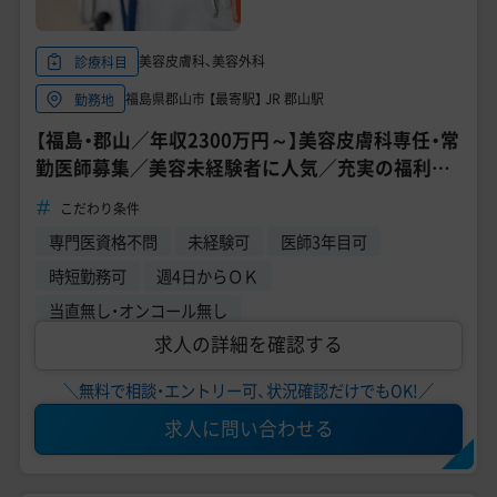
美容皮膚科、美容外科
診療科目
福島県郡山市 【最寄駅】 JR 郡山駅
勤務地
【福島・郡山／年収2300万円～】美容皮膚科専任・常
勤医師募集／美容未経験者に人気／充実の福利厚
生《TCB東京中央美容外科 郡山院》
こだわり条件
専門医資格不問
未経験可
医師3年目可
時短勤務可
週4日からＯＫ
当直無し・オンコール無し
求人の詳細を確認する
＼無料で相談・エントリー可、状況確認だけでもOK!／
求人に問い合わせる