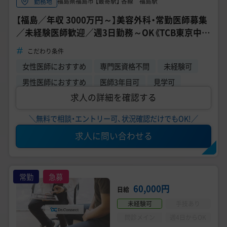
福島県福島市 【最寄駅】 各線 福島駅
勤務地
【福島／年収 3000万円～】美容外科・常勤医師募集
／未経験医師歓迎／週3日勤務～OK《TCB東京中央
美容外科 福島院》
こだわり条件
女性医師におすすめ
専門医資格不問
未経験可
男性医師におすすめ
医師3年目可
見学可
求人の詳細を確認する
＼無料で相談・エントリー可、状況確認だけでもOK!／
求人に問い合わせる
常勤
急募
60,000円
日給
未経験可
手技あり
問診メイン
週4日からOK