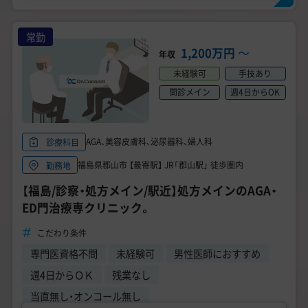
常勤
1,200万円
〜
年収
未経験可
手技あり
問診メイン
週4日からOK
AGA、美容皮膚科、泌尿器科、婦人科
診療科目
福島県郡山市 【最寄駅】 JR「郡山駅」 徒歩圏内
勤務地
【福島/診察・処方メイン/駅近】処方メインのAGA・
ED門治療専クリニック。
こだわり条件
専門医資格不問
未経験可
男性医師におすすめ
週4日からＯＫ
残業なし
当直無し・オンコール無し