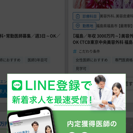
美容外科、美容皮膚
診療科目
福島県福島市 【最寄駅
勤務地
外科・常勤医師募集／週3日～OK／
【福島／年収 3000万円～】美
OK《TCB東京中央美容外科 福島
こだわり条件
師におすすめ
医師3年目可
女性医師におすすめ
専門医資格
見学可
エントリー可、状況確認だけでもOK!／
求人の詳細を確認す
求人に問い合わせる
常勤
急募
00万円
〜
2,300万円
未経験可