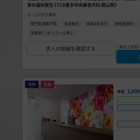
実の福利厚生《TCB東京中央美容外科 郡山院》
こだわり条件
専門医資格不問
未経験可
医師3年目可
時短勤務可
当直無し・オンコール無し
＼無料で相談・
求人の詳細を確認する
常勤
急募
3,0
年収