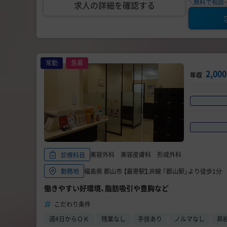
＼無料で相談・
求人の詳細を確認する
常勤
急募
2,0
年収
美容外科 美容皮膚科 形成外科
診療科目
福島県 郡山市 【最寄駅】JR線 「郡山駅」より徒歩1分
勤務地
働きやすい好環境、脂肪吸引や豊胸など
こだわり条件
週4日からＯＫ
残業なし
手技あり
ノルマなし
昇