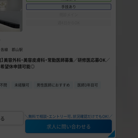
手技あり
問診メイン
週4日からOK
科
】 各線 郡山駅
山院】美容外科・美容皮膚科・常勤医師募集／研修医応募OK／
／希望休申請可能◎
不問
未経験可
男性医師におすすめ
医師3年目可
＼無料で相談・エントリー可、状況確認だけでもOK!／
る
求人に問い合わせる