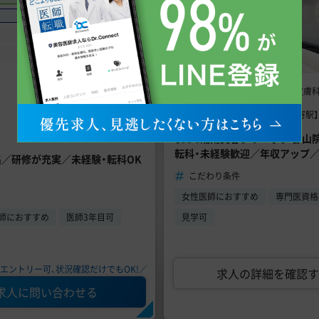
手技あり
問診メイン
週4日からOK
美容外科、美容皮膚
診療科目
福島県郡山市 【最寄駅
勤務地
【SBC湘南美容クリニック 郡
転科・未経験歓迎／年収アップ
集／研修が充実／未経験・転科OK
こだわり条件
女性医師におすすめ
専門医資格
師におすすめ
医師3年目可
見学可
エントリー可、状況確認だけでもOK!／
求人の詳細を確認す
求人に問い合わせる