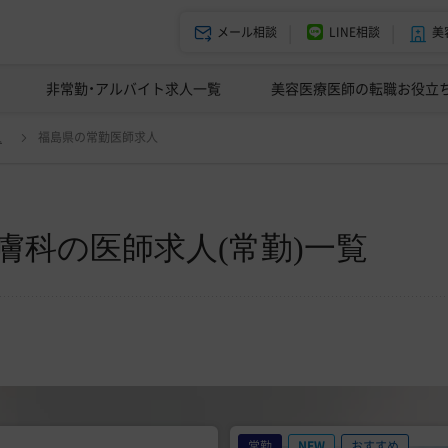
メール相談
LINE相談
美
美容皮膚科の医師転職体験談
非常勤・アルバイト求人一覧
ドクターコネクトの強み
美容クリニックインタビュー
エージェント紹介
美容医療医師の転職お役立
変更
人
福島県の常勤医師求人
膚科の医師求人(常勤)一覧
常勤
NEW
おすすめ