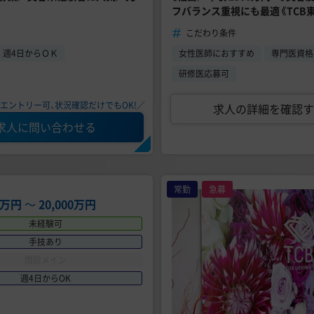
フバランス重視にも最適《TCB
こだわり条件
週4日からＯＫ
女性医師におすすめ
専門医資格
研修医応募可
エントリー可、状況確認だけでもOK!／
求人の詳細を確認す
求人に問い合わせる
常勤
急募
00万円
〜
20,000万円
未経験可
手技あり
問診メイン
週4日からOK