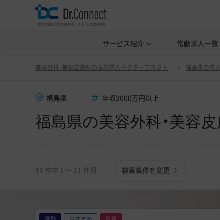
美容クリニック見学・研修情報
サービス紹介
常勤求人一覧
美容外科・
福島県の美容外科・美容皮膚科の医師求人(常勤)一覧
美容外科・美容皮膚科の医師求人ドクターコネクト
福島県の求
福島県
年収2000万円以上
福島県の美容外科・美容皮
11 件中 1 〜 11 件目
検索条件を変更
常勤
おすすめ
急募