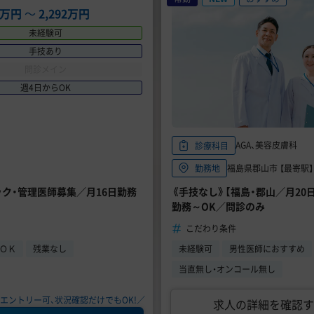
16万円
〜
2,292万円
未経験可
手技あり
問診メイン
週4日からOK
AGA、美容皮膚科
診療科目
福島県郡山市 【最寄駅】 
勤務地
ニック・管理医師募集／月16日勤務
《手技なし》【福島・郡山／月20日
勤務～OK／問診のみ
こだわり条件
らＯＫ
残業なし
未経験可
男性医師におすすめ
当直無し・オンコール無し
エントリー可、状況確認だけでもOK!／
求人の詳細を確認す