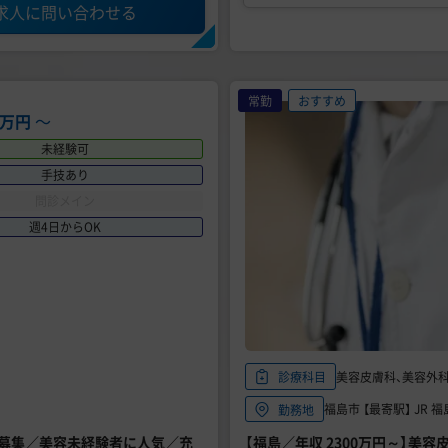
求人に問い合わせる
常勤
おすすめ
00万円
〜
未経験可
手技あり
問診メイン
週4日からOK
美容皮膚科、美容外
診療科目
福島市 【最寄駅】 JR 
勤務地
師募集／美容未経験者に人気／充
【福島／年収 2300万円～】