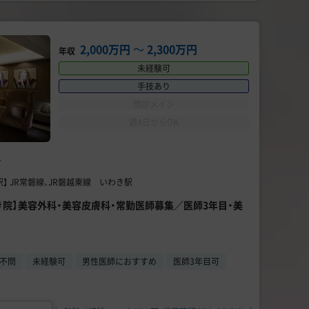
2,000万円
〜
2,300万円
年収
未経験可
手技あり
問診メイン
週4日からOK
科
】 JR常磐線、JR磐越東線 いわき駅
き院】美容外科・美容皮膚科・常勤医師募集／医師3年目・美
不問
未経験可
男性医師におすすめ
医師3年目可