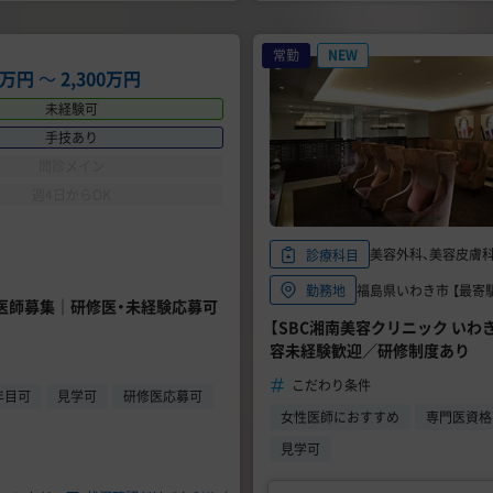
常勤
NEW
00万円
〜
2,300万円
未経験可
手技あり
問診メイン
週4日からOK
美容外科、美容皮膚
診療科目
福島県いわき市 【最寄駅
勤務地
勤医師募集｜研修医・未経験応募可
【SBC湘南美容クリニック いわ
容未経験歓迎／研修制度あり
こだわり条件
年目可
見学可
研修医応募可
女性医師におすすめ
専門医資格
見学可