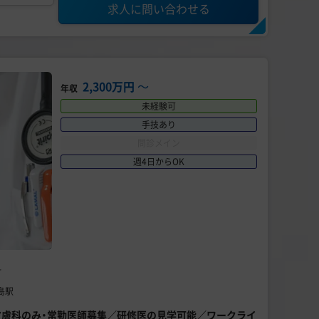
求人に問い合わせる
2,300万円
〜
年収
未経験可
手技あり
問診メイン
週4日からOK
科
福島駅
美容皮膚科のみ・常勤医師募集／研修医の見学可能／ワークライ