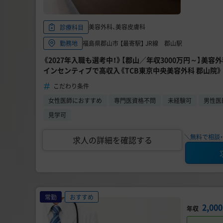
美容外科、美容皮膚科
診療科目
福島県郡山市 【最寄駅】 JR線 郡山駅
勤務地
《2027年入職も選考中！》【郡山／年収3000万円～】美容
インセンティブで高収入《TCB東京中央美容外科 郡山院》
こだわり条件
女性医師におすすめ
専門医資格不問
未経験可
男性医
見学可
＼無料で相談・
求人の詳細を確認する
常勤
おすすめ
2,0
年収