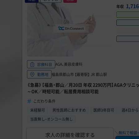
1,7
年収
AGA、美容皮膚科
診療科目
福島県郡山市 【最寄駅】 JR 郡山駅
勤務地
《急募》【福島・郡山／月20日 年収 2290万円】AGAクリ
～OK／時短可能／転居費用相談可能
こだわり条件
未経験可
男性医師におすすめ
医師3年目可
週4日か
当直無し・オンコール無し
＼無料で相談・
求人の詳細を確認する