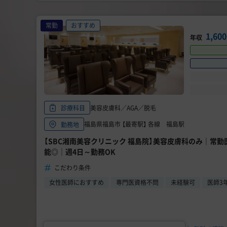
常勤
おすすめ
1,6
年収
美容皮膚科／AGA／脱毛
診療科目
福島県福島市 【最寄駅】 各線 福島駅
勤務地
【SBC湘南美容クリニック 福島院】美容皮膚科のみ｜常
能◎｜週4日～勤務OK
こだわり条件
女性医師におすすめ
専門医資格不問
未経験可
医師3