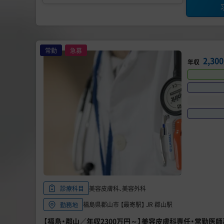
常勤
急募
2,3
年収
美容皮膚科、美容外科
診療科目
福島県郡山市 【最寄駅】 JR 郡山駅
勤務地
【福島・郡山／年収2300万円～】美容皮膚科専任・常勤医