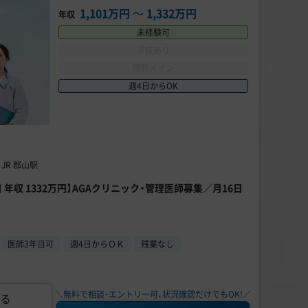
1,101万円
〜
1,332万円
年収
未経験可
手技あり
問診メイン
週4日からOK
JR 郡山駅
 年収 1332万円】AGAクリニック・管理医師募集／月16日
医師3年目可
週4日からＯＫ
残業なし
＼無料で相談・エントリー可、状況確認だけでもOK!／
る