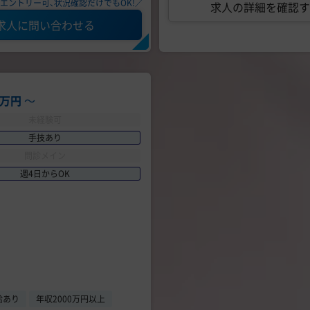
エントリー可、状況確認だけでもOK!／
求人の詳細を確認す
求人に問い合わせる
00万円
〜
未経験可
手技あり
問診メイン
週4日からOK
給あり
年収2000万円以上