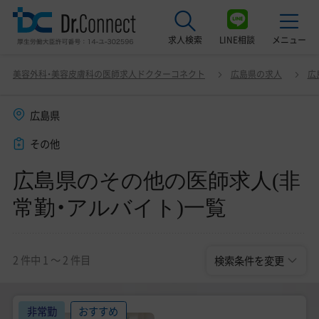
求人検索
LINE相談
メニュー
広島県のその他の医師求人(非常勤・アルバイト)一覧
変更
美容外科・美容皮膚科の医師求人ドクターコネクト
広島県の求人
広
最近見た求人
広島県
美容クリニック見学ご希望の方はこちら
その他
サービス紹介
広島県のその他の医師求人(非
ドクターコネクトの強み
常勤・アルバイト)一覧
エージェント紹介
常勤求人一覧
2 件中 1 〜 2 件目
検索条件を変更
非常勤・アルバイト求人一覧
非常勤
おすすめ