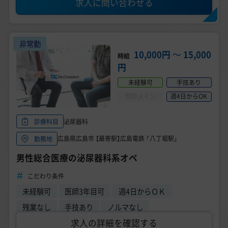
求人に問い合わせる
非常勤
10,000円
〜
15,000
時給
円
未経験可
手技あり
問診メイン
週4日からOK
泌尿器科
診療科目
広島県広島市 【最寄駅】広島電鉄 「八丁堀駅」
勤務地
男性総合医療の泌尿器科系オペ
こだわり条件
未経験可
医師3年目可
週4日からＯＫ
残業なし
手技あり
ノルマなし
求人の詳細を確認する