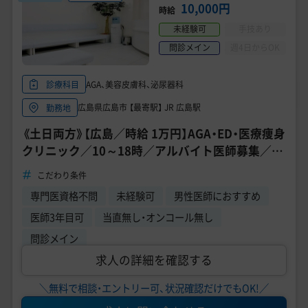
美容医療医師の転職お役立ちコンテンツ
10,000円
時給
未経験可
手技あり
美容クリニック見学・研修情報
問診メイン
週4日からOK
美容外科・美容皮膚科の医師転職体験談
AGA、美容皮膚科、泌尿器科
診療科目
美容クリニックインタビュー
広島県広島市 【最寄駅】 JR 広島駅
勤務地
美容医療の転職お役立ち記事
《土日両方》【広島／時給 1万円】AGA・ED・医療痩身
クリニック／10～18時／アルバイト医師募集／問
美容医療辞典
診・診察業務／男性医師活躍中
こだわり条件
よくあるご質問
専門医資格不問
未経験可
男性医師におすすめ
医師3年目可
当直無し・オンコール無し
医師採用ご担当者様・その他問い合わせ
問診メイン
求人の詳細を確認する
＼無料で相談・エントリー可、状況確認だけでもOK!／