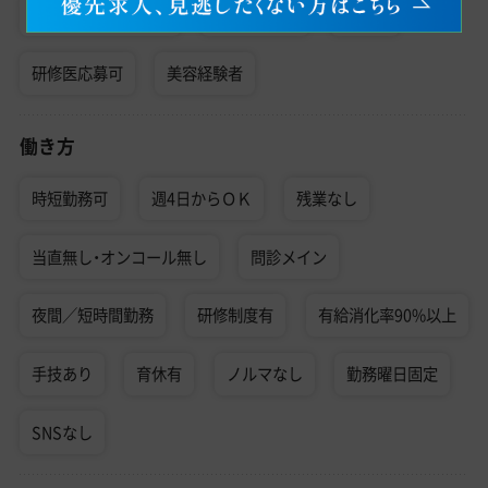
男性医師におすすめ
医師3年目可
見学可
研修医応募可
美容経験者
働き方
時短勤務可
週4日からＯＫ
残業なし
当直無し・オンコール無し
問診メイン
夜間／短時間勤務
研修制度有
有給消化率90%以上
手技あり
育休有
ノルマなし
勤務曜日固定
SNSなし