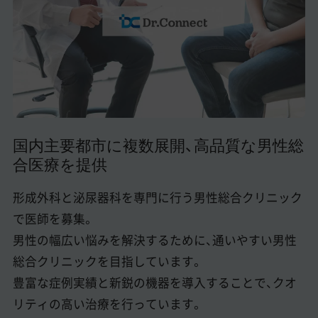
美容医療医師の転職お役立ちコンテンツ
美容クリニック見学・研修情報
美容外科・美容皮膚科の医師転職体験談
美容クリニックインタビュー
美容医療の転職お役立ち記事
国内主要都市に複数展開、高品質な男性総
合医療を提供
美容医療辞典
形成外科と泌尿器科を専門に行う男性総合クリニック
よくあるご質問
で医師を募集。
医師採用ご担当者様・その他問い合わせ
男性の幅広い悩みを解決するために、通いやすい男性
総合クリニックを目指しています。
豊富な症例実績と新鋭の機器を導入することで、クオ
リティの高い治療を行っています。