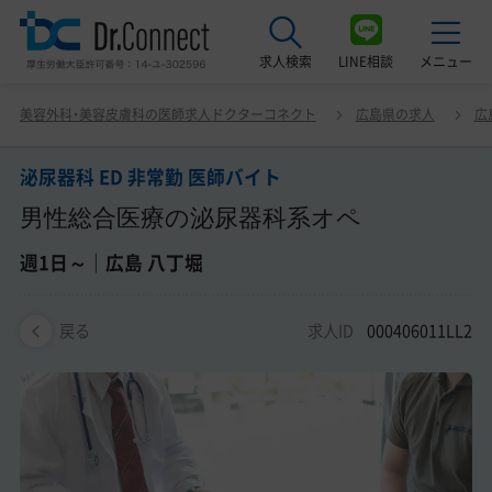
求人検索
LINE相談
メニュー
泌尿器科 ED 非常勤 医師バイト 男性総合医療の泌尿器科
美容外科・美容皮膚科の医師求人ドクターコネクト
広島県の求人
広
系オペ 週1日～｜広島 八丁堀
最近見た求人
泌尿器科 ED 非常勤 医師バイト
美容クリニック見学ご希望の方はこちら
男性総合医療の泌尿器科系オペ
サービス紹介
週1日～｜広島 八丁堀
ドクターコネクトの強み
求人ID
000406011LL2
戻る
エージェント紹介
常勤求人一覧
非常勤・アルバイト求人一覧