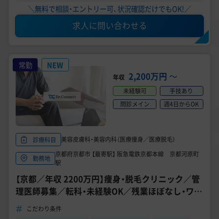
＼無料で相談・エントリー可、状況確認だけでもOK!／
求人に問い合わせる
常勤
NEW
2,200万円
〜
年収
未経験可
手技あり
問診メイン
週4日からOK
美容皮膚科・美容内科（医療痩身／医療脱毛）
診療科目
京都府京都市 【最寄駅】 阪急電鉄京都本線 京都河原町
勤務地
駅
【京都／年収 2200万円】痩身・脱毛クリニック／管
理医師募集／転科・未経験OK／残業ほぼなし・ワー
クライフバランス◎
こだわり条件