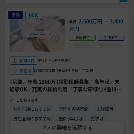
常勤
NEW
2,500万円
〜
3,400
年収
万円
未経験可
手技あり
問診メイン
週4日からOK
美容外科、美容皮膚科
診療科目
京都府京都市 【最寄駅】 各線 京都駅
勤務地
【京都／年収 2500万】常勤医師募集／高年収／未
経験OK／充実の昇給制度／丁寧な研修◎《品川ス
キンクリニック 京都院》
こだわり条件
女性医師におすすめ
専門医資格不問
未経験可
男性医師におすすめ
医師3年目可
見学可
求人の詳細を確認する