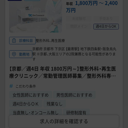
美容医療医師の転職お役立ちコンテンツ
1,800万円
〜
2,400
年収
万円
美容クリニック見学・研修情報
未経験可
手技あり
美容外科・美容皮膚科の医師転職体験談
問診メイン
週4日からOK
美容クリニックインタビュー
整形外科、再生医療
診療科目
京都府 京都市 下京区 【最寄駅】 地下鉄四条駅・阪急烏丸
美容医療の転職お役立ち記事
駅 ※京都、大阪エリアの2院兼務となる可能性がありま
勤務地
す
美容医療辞典
【京都／週4日 年収 1800万円～】整形外科・再生医
療クリニック／常勤管理医師募集／整形外科専門
よくあるご質問
医募集／週4日勤務～OK
こだわり条件
医師採用ご担当者様・その他問い合わせ
女性医師におすすめ
男性医師におすすめ
週4日からＯＫ
残業なし
当直無し・オンコール無し
研修制度有
求人の詳細を確認する