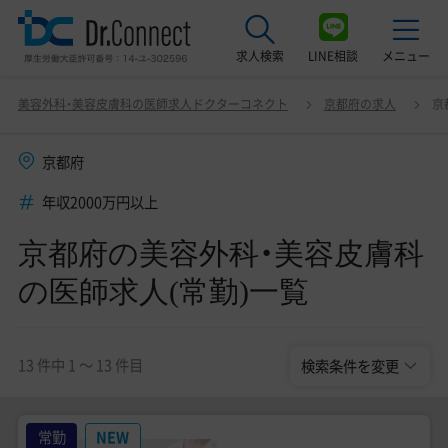
求人検索
LINE相談
メニュー
京都府の美容外科・美容皮膚科の医師求人(常勤)一覧
変更
美容外科・美容皮膚科の医師求人ドクターコネクト
京都府の求人
京
最近見た求人
京都府
美容クリニック見学ご希望の方はこちら
年収2000万円以上
サービス紹介
京都府の美容外科・美容皮膚科
ドクターコネクトの強み
の医師求人(常勤)一覧
エージェント紹介
常勤求人一覧
13 件中 1 〜 13 件目
検索条件を変更
非常勤・アルバイト求人一覧
常勤
NEW