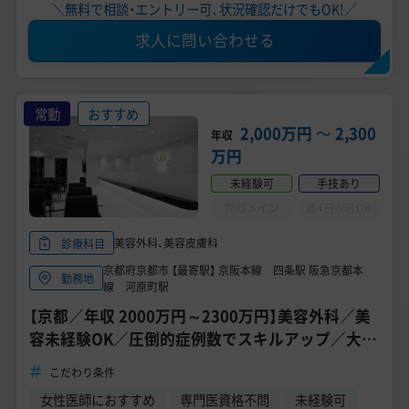
＼無料で相談・エントリー可、状況確認だけでもOK!／
求人に問い合わせる
常勤
おすすめ
2,000万円
〜
2,300
年収
万円
未経験可
手技あり
問診メイン
週4日からOK
美容外科、美容皮膚科
診療科目
京都府京都市 【最寄駅】 京阪本線 四条駅 阪急京都本
勤務地
線 河原町駅
【京都／年収 2000万円～2300万円】美容外科／美
容未経験OK／圧倒的症例数でスキルアップ／大手
ならではの福利厚生で働きやすい《SBC湘南美容ク
こだわり条件
リニック 京都院》
女性医師におすすめ
専門医資格不問
未経験可