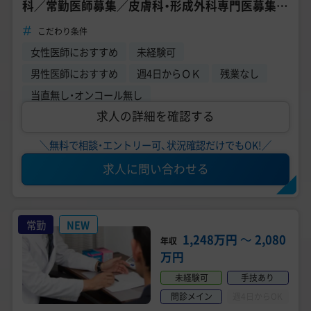
科／常勤医師募集／皮膚科・形成外科専門医募集／
自由診療8割程度／美容未経験もOK
こだわり条件
女性医師におすすめ
未経験可
男性医師におすすめ
週4日からＯＫ
残業なし
当直無し・オンコール無し
求人の詳細を確認する
＼無料で相談・エントリー可、状況確認だけでもOK!／
求人に問い合わせる
常勤
NEW
1,248万円
〜
2,080
年収
万円
未経験可
手技あり
問診メイン
週4日からOK