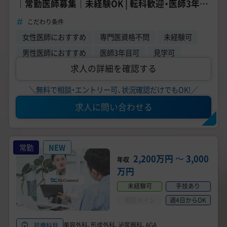
｜常勤医師募集｜未経験OK | 転科歓迎・医師3年目
応募可能
こだわり条件
女性医師におすすめ
専門医資格不問
未経験可
男性医師におすすめ
医師3年目可
見学可
求人の詳細を確認する
＼無料で相談・エントリー可、状況確認だけでもOK!／
求人に問い合わせる
常勤
NEW
2,200万円
〜
3,000
年収
万円
未経験可
手技あり
問診メイン
週4日からOK
美容外科、形成外科、泌尿器科、AGA
診療科目