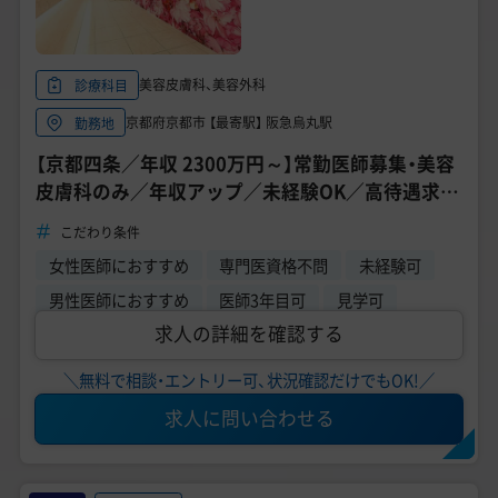
美容皮膚科、美容外科
診療科目
京都府京都市 【最寄駅】 阪急烏丸駅
勤務地
【京都四条／年収 2300万円～】常勤医師募集・美容
皮膚科のみ／年収アップ／未経験OK／高待遇求人
《TCB東京中央美容外科 京都四条院》
こだわり条件
女性医師におすすめ
専門医資格不問
未経験可
男性医師におすすめ
医師3年目可
見学可
求人の詳細を確認する
＼無料で相談・エントリー可、状況確認だけでもOK!／
求人に問い合わせる