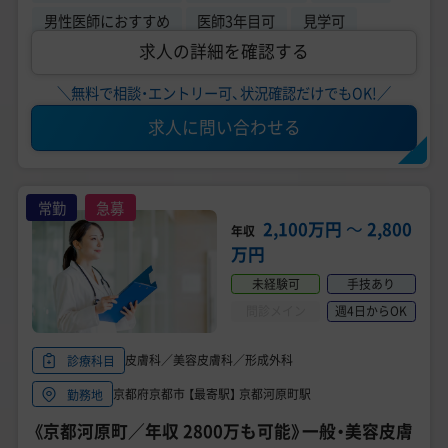
男性医師におすすめ
医師3年目可
見学可
求人の詳細を確認する
＼無料で相談・エントリー可、状況確認だけでもOK!／
求人に問い合わせる
常勤
急募
2,100万円
〜
2,800
年収
万円
未経験可
手技あり
問診メイン
週4日からOK
皮膚科／美容皮膚科／形成外科
診療科目
京都府京都市 【最寄駅】 京都河原町駅
勤務地
《京都河原町／年収 2800万も可能》一般・美容皮膚