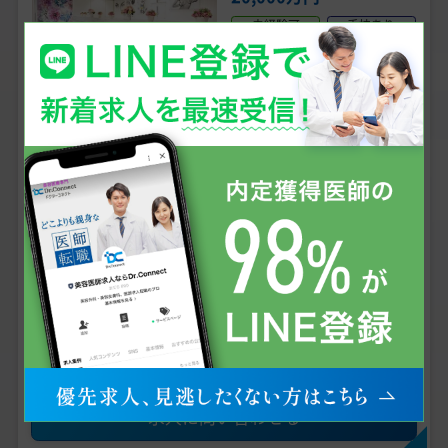
未経験可
手技あり
問診メイン
週4日からOK
美容皮膚科、美容外科
診療科目
京都府京都市 【最寄駅】 烏丸線 四条駅
勤務地
【京都四条／年収 3000万～】美容外科専任／常勤
医師募集／研修体制◎／充実の福利厚生／インセ
ンティブで高収入《TCB東京中央美容外科 京都四
こだわり条件
条院》
女性医師におすすめ
専門医資格不問
未経験可
男性医師におすすめ
医師3年目可
見学可
求人の詳細を確認する
＼無料で相談・エントリー可、状況確認だけでもOK!／
求人に問い合わせる