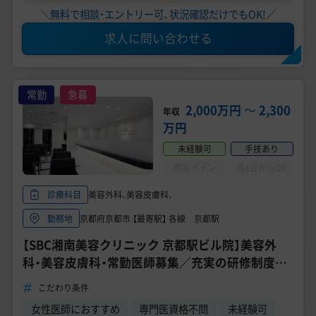
＼無料で相談・エントリー可、状況確認だけでもOK!／
求人に問い合わせる
常勤
急募
2,000万円
〜
2,300
年収
万円
未経験可
手技あり
問診メイン
週4日からOK
美容外科、美容皮膚科、
診療科目
京都府京都市 【最寄駅】 各線 京都駅
勤務地
【SBC湘南美容クリニック 京都駅ビル院】美容外
科・美容皮膚科・常勤医師募集／充実の研修制度／
未経験可◎
こだわり条件
女性医師におすすめ
専門医資格不問
未経験可