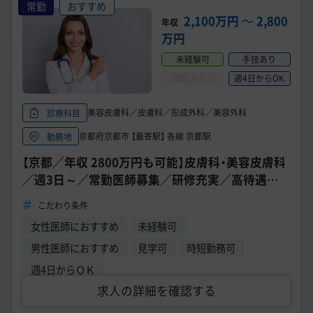
常勤
おすすめ
2,100万円
〜
2,800
年収
万円
未経験可
手技あり
問診メイン
週4日からOK
美容皮膚科／皮膚科／形成外科／美容外科
診療科目
京都府京都市 【最寄駅】 各線 京都駅
勤務地
【京都／年収 2800万円も可能】皮膚科・美容皮膚科
／週3日～／常勤医師募集／研修充実／高待遇求
人／皮膚科・形成外科専門医募集中
こだわり条件
女性医師におすすめ
未経験可
男性医師におすすめ
見学可
時短勤務可
週4日からＯＫ
求人の詳細を確認する