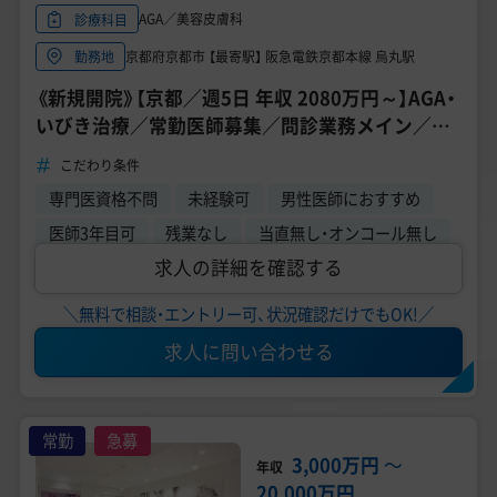
AGA／美容皮膚科
診療科目
京都府京都市 【最寄駅】 阪急電鉄京都本線 烏丸駅
勤務地
《新規開院》【京都／週5日 年収 2080万円～】AGA・
いびき治療／常勤医師募集／問診業務メイン／未
経験応募可能／研修制度あり
こだわり条件
専門医資格不問
未経験可
男性医師におすすめ
医師3年目可
残業なし
当直無し・オンコール無し
求人の詳細を確認する
＼無料で相談・エントリー可、状況確認だけでもOK!／
求人に問い合わせる
常勤
急募
3,000万円
〜
年収
20,000万円