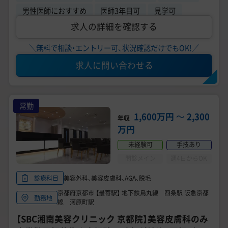
男性医師におすすめ
医師3年目可
見学可
求人の詳細を確認する
＼無料で相談・エントリー可、状況確認だけでもOK!／
求人に問い合わせる
常勤
1,600万円
〜
2,300
年収
万円
未経験可
手技あり
問診メイン
週4日からOK
美容外科、美容皮膚科、AGA、脱毛
診療科目
京都府京都市 【最寄駅】 地下鉄烏丸線 四条駅 阪急京都
勤務地
線 河原町駅
【SBC湘南美容クリニック 京都院】美容皮膚科のみ