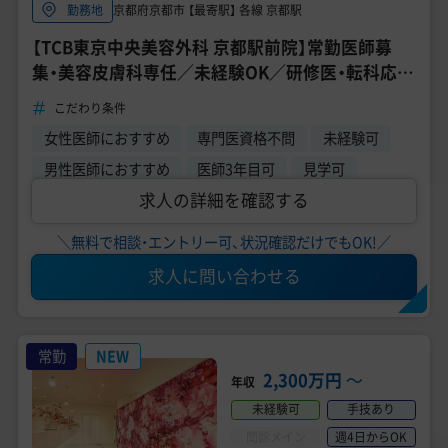
京都府京都市 【最寄駅】 各線 京都駅
勤務地
【TCB東京中央美容外科 京都駅前院】常勤医師募
集・美容皮膚科専任／未経験OK／研修医・転科応募
歓迎／業界トップクラスの高待遇求人★
こだわり条件
女性医師におすすめ
専門医資格不問
未経験可
男性医師におすすめ
医師3年目可
見学可
求人の詳細を確認する
＼無料で相談・エントリー可、状況確認だけでもOK!／
求人に問い合わせる
常勤
NEW
2,300万円
〜
年収
未経験可
手技あり
問診メイン
週4日からOK