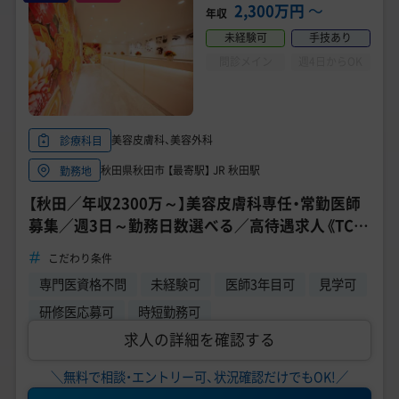
美容医療医師の転職お役立ちコンテンツ
2,300万円
〜
年収
未経験可
手技あり
美容クリニック見学・研修情報
問診メイン
週4日からOK
美容外科・美容皮膚科の医師転職体験談
美容クリニックインタビュー
美容皮膚科、美容外科
診療科目
美容医療の転職お役立ち記事
秋田県秋田市 【最寄駅】 JR 秋田駅
勤務地
【秋田／年収2300万～】美容皮膚科専任・常勤医師
美容医療辞典
募集／週3日～勤務日数選べる／高待遇求人《TCB
東京中央美容外科 秋田院》
よくあるご質問
こだわり条件
専門医資格不問
未経験可
医師3年目可
見学可
医師採用ご担当者様・その他問い合わせ
研修医応募可
時短勤務可
求人の詳細を確認する
＼無料で相談・エントリー可、状況確認だけでもOK!／