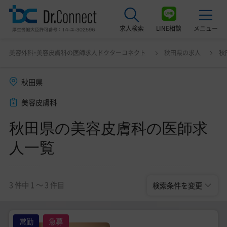
求人検索
LINE相談
メニュー
秋田県の美容皮膚科の医師求人一覧
変更
美容外科・美容皮膚科の医師求人ドクターコネクト
秋田県の求人
秋
最近見た求人
秋田県
美容クリニック見学ご希望の方はこちら
美容皮膚科
サービス紹介
秋田県の美容皮膚科の医師求
ドクターコネクトの強み
人一覧
エージェント紹介
常勤求人一覧
3 件中 1 〜 3 件目
検索条件を変更
非常勤・アルバイト求人一覧
常勤
急募