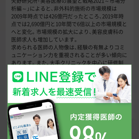
矢野研究所「美容医療の展望と戦略2021～市場分
析編～」によると、非外科的施術の市場規模は
2009年時点では426億円だったところ、2019年時
点では2,690億円と10年間で6倍以上の市場規模と
へと変化。市場規模の拡大により、美容皮膚科の
医師求人も増加しています。
求められる医師の人物像は、経験の有無よりコミ
ュニケーション力を重視されることが多い傾向に
あります。また、大手クリニックを中心に研修制
度に力を入れているクリニックが多く、美容皮膚
科未経験でも歓迎としている求人が多く見られま
す。
もちろん経験を活かしたキャリアアップに適した
求人も多くございますので、ぜひ専任のキャリア
アドバイザーへご相談ください。