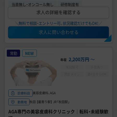
当直無し・オンコール無し
研修制度有
求人の詳細を確認する
＼無料で相談・エントリー可、状況確認だけでもOK!／
求人に問い合わせる
常勤
NEW
2,200万円
〜
年収
未経験可
手技あり
問診メイン
週4日からOK
美容皮膚科、AGA
診療科目
秋田 【最寄り駅】 JR「秋田駅」
勤務地
AGA専門の美容皮膚科クリニック│転科・未経験歓