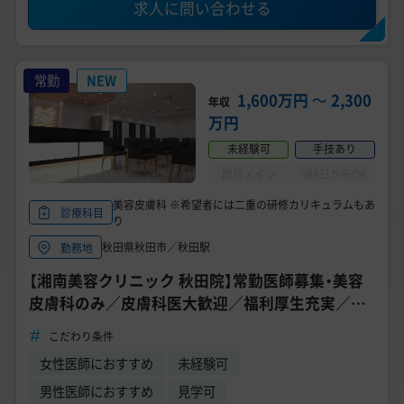
求人に問い合わせる
常勤
NEW
1,600万円
〜
2,300
年収
万円
未経験可
手技あり
問診メイン
週4日からOK
美容皮膚科 ※希望者には二重の研修カリキュラムもあ
診療科目
り
秋田県秋田市／秋田駅
勤務地
【湘南美容クリニック 秋田院】常勤医師募集・美容
皮膚科のみ／皮膚科医大歓迎／福利厚生充実／週
5日 年収 2000万円～
こだわり条件
女性医師におすすめ
未経験可
男性医師におすすめ
見学可