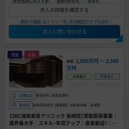
男性医師におすすめ
医師3年目可
見学可
求人の詳細を確認する
＼無料で相談・エントリー可、状況確認だけでもOK!／
求人に問い合わせる
常勤
急募
2,000万円
〜
2,300
年収
万円
未経験可
手技あり
問診メイン
週4日からOK
美容外科、美容皮膚科
診療科目
長崎県長崎市 【最寄駅】 JR長崎本線 長崎駅
勤務地
【SBC湘南美容クリニック 長崎院】常勤医師募集｜
業界最大手｜スキル・年収アップ｜直美歓迎！｜年