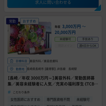
求人に問い合わせる
常勤
おすすめ
3,000万円
〜
年収
20,000万円
未経験可
手技あり
問診メイン
週4日からOK
美容外科／美容皮膚科
診療科目
長崎県長崎市 【最寄駅】 JR各線 長崎駅
勤務地
【長崎／年収 3000万円～】美容外科／常勤医師募
集／美容未経験者に人気／充実の福利厚生《TCB東
京中央美容外科 長崎院》
こだわり条件
女性医師におすすめ
専門医資格不問
未経験可