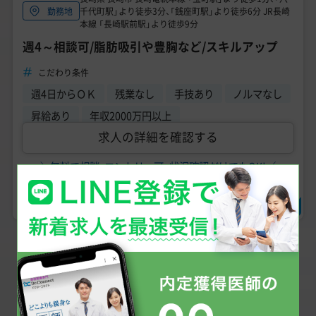
千代町駅」より徒歩3分、「銭座町駅」より徒歩6分 JR長崎
勤務地
本線 「長崎駅前駅」より徒歩9分
週4～相談可/脂肪吸引や豊胸など/スキルアップ
こだわり条件
週4日からＯＫ
残業なし
手技あり
ノルマなし
昇給あり
年収2000万円以上
求人の詳細を確認する
＼無料で相談・エントリー可、状況確認だけでもOK!／
求人に問い合わせる