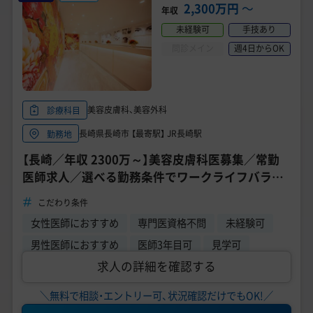
美容医療医師の転職お役立ちコンテンツ
2,300万円
〜
年収
未経験可
手技あり
美容クリニック見学・研修情報
問診メイン
週4日からOK
美容外科・美容皮膚科の医師転職体験談
美容クリニックインタビュー
美容皮膚科、美容外科
診療科目
美容医療の転職お役立ち記事
長崎県長崎市 【最寄駅】 JR長崎駅
勤務地
【長崎／年収 2300万～】美容皮膚科医募集／常勤
美容医療辞典
医師求人／選べる勤務条件でワークライフバラン
ス実現可能《TCB東京中央美容外科 長崎院》
よくあるご質問
こだわり条件
女性医師におすすめ
専門医資格不問
未経験可
医師採用ご担当者様・その他問い合わせ
男性医師におすすめ
医師3年目可
見学可
求人の詳細を確認する
＼無料で相談・エントリー可、状況確認だけでもOK!／