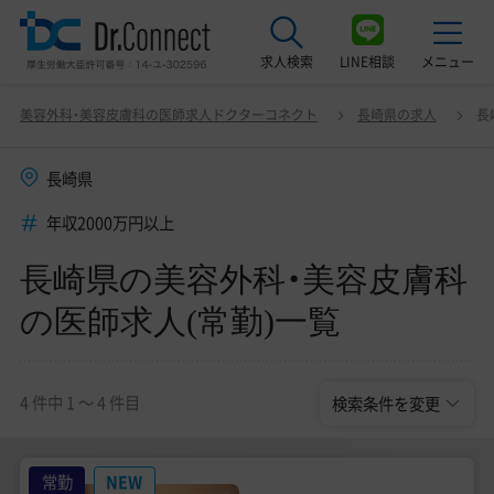
求人検索
LINE相談
メニュー
長崎県の美容外科・美容皮膚科の医師求人(常勤)一覧
変更
美容外科・美容皮膚科の医師求人ドクターコネクト
長崎県の求人
長
最近見た求人
長崎県
美容クリニック見学ご希望の方はこちら
年収2000万円以上
サービス紹介
長崎県の美容外科・美容皮膚科
ドクターコネクトの強み
の医師求人(常勤)一覧
エージェント紹介
常勤求人一覧
4 件中 1 〜 4 件目
検索条件を変更
非常勤・アルバイト求人一覧
常勤
NEW