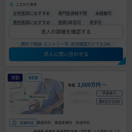
収 2000万円～
こだわり条件
女性医師におすすめ
専門医資格不問
未経験可
男性医師におすすめ
医師3年目可
見学可
求人の詳細を確認する
＼無料で相談・エントリー可、状況確認だけでもOK!／
求人に問い合わせる
常勤
NEW
2,000万円
〜
年収
未経験可
手技あり
問診メイン
週4日からOK
美容外科 美容皮膚科 形成外科
診療科目
長崎県 長崎市 長崎電軌本線 「宝町駅」より徒歩1分、「八