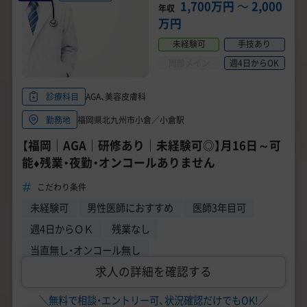
1,700万円
〜
2,000
年収
万円
未経験可
手技あり
問診メイン
週4日からOK
AGA、美容皮膚科
診療科目
福岡県北九州市小倉／小倉駅
勤務地
【福岡｜AGA｜研修あり｜未経験可◎】月16日～可
能♦残業・夜勤・オンコールありません
こだわり条件
未経験可
男性医師におすすめ
医師3年目可
週4日からＯＫ
残業なし
当直無し・オンコール無し
求人の詳細を確認する
＼無料で相談・エントリー可、状況確認だけでもOK!／