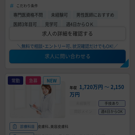
業務／未経験可能
こだわり条件
専門医資格不問
未経験可
男性医師におすすめ
医師3年目可
見学可
週4日からＯＫ
求人の詳細を確認する
＼無料で相談・エントリー可、状況確認だけでもOK!／
求人に問い合わせる
常勤
急募
NEW
1,720万円
〜
2,150
年収
万円
未経験可
手技あり
問診メイン
週4日からOK
皮膚科、美容皮膚科
診療科目