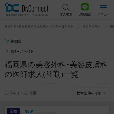
求人検索
LINE相談
メニュー
福岡県の美容外科・美容皮膚科の医師求人(常勤)一覧
変更
美容外科・美容皮膚科の医師求人ドクターコネクト
福岡県の求人
福
最近見た求人
福岡県
美容クリニック見学ご希望の方はこちら
週4日からＯＫ
サービス紹介
福岡県の美容外科・美容皮膚科
ドクターコネクトの強み
の医師求人(常勤)一覧
エージェント紹介
常勤求人一覧
26 件中 1 〜 20 件目
検索条件を変更
非常勤・アルバイト求人一覧
常勤
NEW