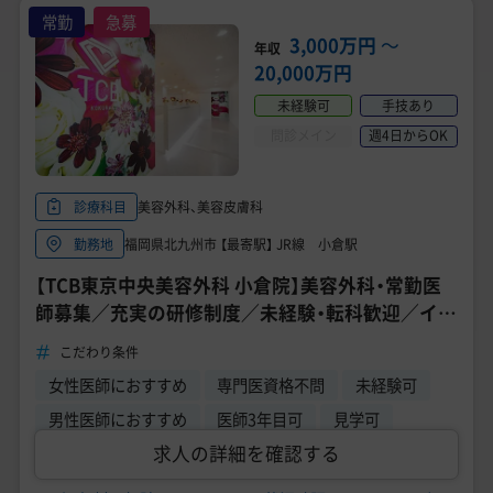
常勤
急募
3,000万円
〜
年収
20,000万円
未経験可
手技あり
問診メイン
週4日からOK
美容外科、美容皮膚科
診療科目
福岡県北九州市 【最寄駅】 JR線 小倉駅
勤務地
【TCB東京中央美容外科 小倉院】美容外科・常勤医
師募集／充実の研修制度／未経験・転科歓迎／イン
センティブ支給あり／年収 3000万円～
こだわり条件
女性医師におすすめ
専門医資格不問
未経験可
男性医師におすすめ
医師3年目可
見学可
求人の詳細を確認する