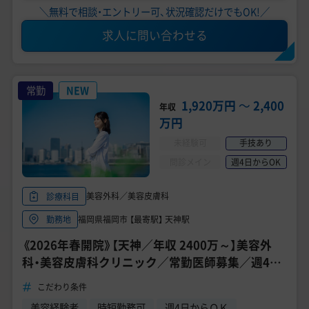
＼無料で相談・エントリー可、状況確認だけでもOK!／
求人に問い合わせる
常勤
NEW
1,920万円
〜
2,400
年収
万円
未経験可
手技あり
問診メイン
週4日からOK
美容外科／美容皮膚科
診療科目
福岡県福岡市 【最寄駅】 天神駅
勤務地
《2026年春開院》【天神／年収 2400万～】美容外
科・美容皮膚科クリニック／常勤医師募集／週4日
～勤務OK／形成外科専門医募集
こだわり条件
美容経験者
時短勤務可
週4日からＯＫ