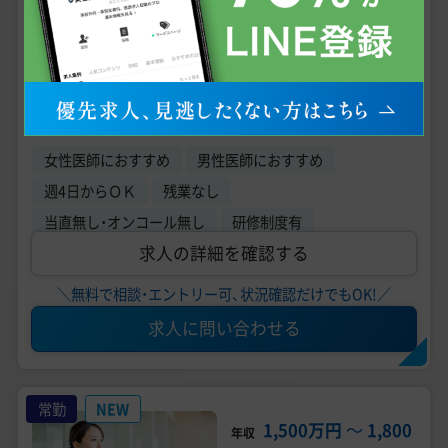
福岡県福岡市 【最寄駅】 各線 博多駅
勤務地
【福岡博多｜美容皮膚科｜年収3000万円以上可能】
形成外科・皮膚科専門医募集◇美容未経験から高年
収
こだわり条件
女性医師におすすめ
男性医師におすすめ
週4日からＯＫ
残業なし
当直無し・オンコール無し
研修制度有
求人の詳細を確認する
＼無料で相談・エントリー可、状況確認だけでもOK!／
求人に問い合わせる
常勤
NEW
1,500万円
〜
1,800
年収