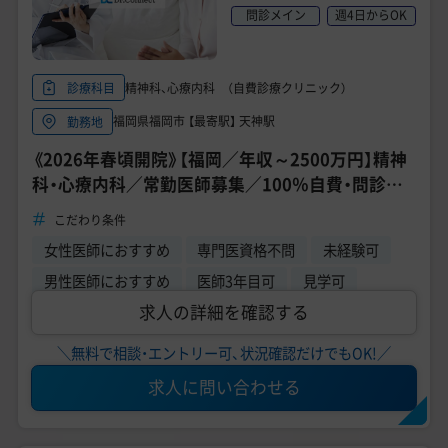
問診メイン
週4日からOK
精神科、心療内科 （自費診療クリニック）
診療科目
福岡県福岡市 【最寄駅】 天神駅
勤務地
《2026年春頃開院》【福岡／年収～2500万円】精神
科・心療内科／常勤医師募集／100％自費・問診メ
イン／週3日～・時短勤務相談OK
こだわり条件
女性医師におすすめ
専門医資格不問
未経験可
男性医師におすすめ
医師3年目可
見学可
求人の詳細を確認する
＼無料で相談・エントリー可、状況確認だけでもOK!／
求人に問い合わせる