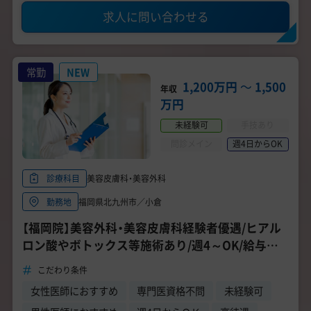
求人に問い合わせる
常勤
NEW
1,200万円
〜
1,500
年収
万円
未経験可
手技あり
問診メイン
週4日からOK
美容皮膚科・美容外科
診療科目
福岡県北九州市／小倉
勤務地
【福岡院】美容外科・美容皮膚科経験者優遇/ヒアル
ロン酸やボトックス等施術あり/週4～OK/給与交
渉可
こだわり条件
女性医師におすすめ
専門医資格不問
未経験可