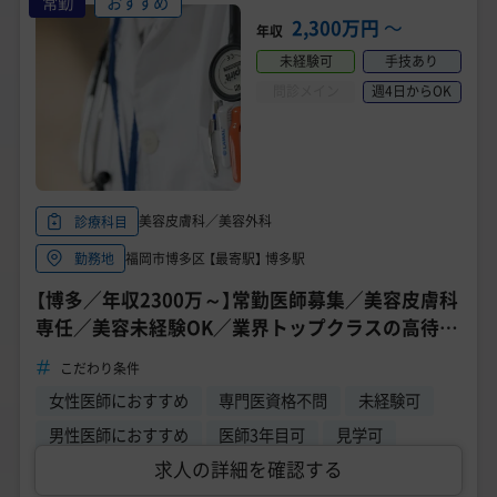
常勤
おすすめ
2,300万円
〜
年収
未経験可
手技あり
問診メイン
週4日からOK
美容皮膚科／美容外科
診療科目
福岡市博多区 【最寄駅】 博多駅
勤務地
【博多／年収2300万～】常勤医師募集／美容皮膚科
専任／美容未経験OK／業界トップクラスの高待遇
求人《TCB東京中央美容外科 福岡博多院》
こだわり条件
女性医師におすすめ
専門医資格不問
未経験可
男性医師におすすめ
医師3年目可
見学可
求人の詳細を確認する