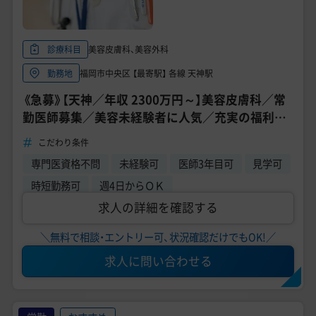
美容皮膚科、美容外科
診療科目
福岡市中央区 【最寄駅】 各線 天神駅
勤務地
《急募》【天神／年収 2300万円～】美容皮膚科／常
勤医師募集／美容未経験者に人気／充実の福利厚
生《TCB東京中央美容外科 福岡天神院》
こだわり条件
専門医資格不問
未経験可
医師3年目可
見学可
時短勤務可
週4日からＯＫ
求人の詳細を確認する
＼無料で相談・エントリー可、状況確認だけでもOK!／
求人に問い合わせる