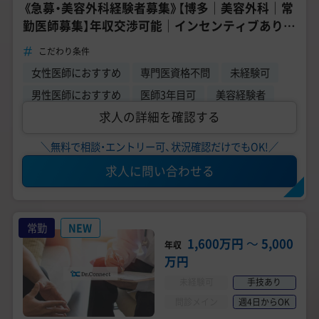
《急募・美容外科経験者募集》【博多｜美容外科｜常
勤医師募集】年収交渉可能｜インセンティブあり｜
未経験者も相談可能◎
こだわり条件
女性医師におすすめ
専門医資格不問
未経験可
男性医師におすすめ
医師3年目可
美容経験者
求人の詳細を確認する
＼無料で相談・エントリー可、状況確認だけでもOK!／
求人に問い合わせる
常勤
NEW
1,600万円
〜
5,000
年収
万円
未経験可
手技あり
問診メイン
週4日からOK