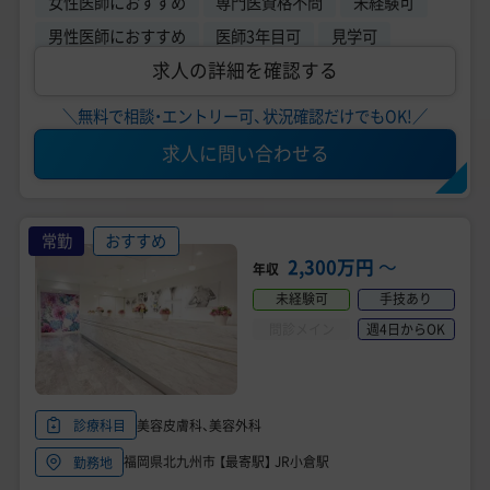
女性医師におすすめ
専門医資格不問
未経験可
男性医師におすすめ
医師3年目可
見学可
求人の詳細を確認する
＼無料で相談・エントリー可、状況確認だけでもOK!／
求人に問い合わせる
常勤
おすすめ
2,300万円
〜
年収
未経験可
手技あり
問診メイン
週4日からOK
美容皮膚科、美容外科
診療科目
福岡県北九州市 【最寄駅】 JR小倉駅
勤務地