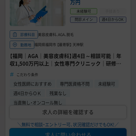
万円
未経験可
手技あり
問診メイン
週4日からOK
美容皮膚科、AGA、脱毛
診療科目
福岡県福岡市 【最寄駅】 天神駅
勤務地
【福岡｜AGA｜美容皮膚科】週4日～相談可能｜年
収1,500万円以上｜女性専門クリニック｜研修制
度あり◎
こだわり条件
女性医師におすすめ
専門医資格不問
未経験可
週4日からＯＫ
残業なし
当直無し・オンコール無し
求人の詳細を確認する
＼無料で相談・エントリー可、状況確認だけでもOK!／
求人に問い合わせる