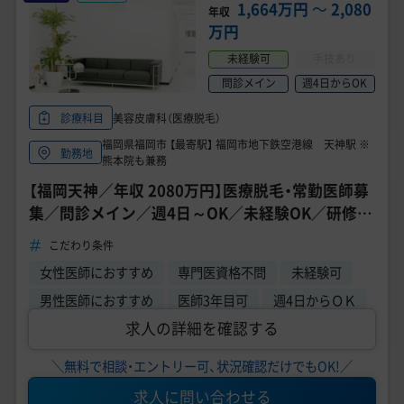
美容医療医師の転職お役立ちコンテンツ
1,664万円
〜
2,080
年収
万円
美容クリニック見学・研修情報
未経験可
手技あり
美容外科・美容皮膚科の医師転職体験談
問診メイン
週4日からOK
美容皮膚科（医療脱毛）
診療科目
美容クリニックインタビュー
福岡県福岡市 【最寄駅】 福岡市地下鉄空港線 天神駅 ※
勤務地
熊本院も兼務
美容医療の転職お役立ち記事
【福岡天神／年収 2080万円】医療脱毛・常勤医師募
美容医療辞典
集／問診メイン／週4日～OK／未経験OK／研修制
度あり◎
こだわり条件
よくあるご質問
女性医師におすすめ
専門医資格不問
未経験可
医師採用ご担当者様・その他問い合わせ
男性医師におすすめ
医師3年目可
週4日からＯＫ
求人の詳細を確認する
＼無料で相談・エントリー可、状況確認だけでもOK!／
求人に問い合わせる