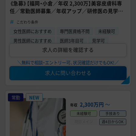
《急募》【福岡・小倉／年収 2,300万】美容皮膚科専
任／常勤医師募集／年収アップ／研修医の見学OK
／高待遇求人《TCB東京中央美容外科 小倉院》
こだわり条件
女性医師におすすめ
専門医資格不問
未経験可
男性医師におすすめ
医師3年目可
見学可
求人の詳細を確認する
＼無料で相談・エントリー可、状況確認だけでもOK!／
求人に問い合わせる
常勤
NEW
2,300万円
〜
年収
未経験可
手技あり
問診メイン
週4日からOK