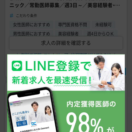
ニック／常勤医師募集／週3日～／美容経験者・形
成外科専門医募集◎
こだわり条件
女性医師におすすめ
専門医資格不問
未経験可
男性医師におすすめ
美容経験者
週4日からＯＫ
求人の詳細を確認する
＼無料で相談・エントリー可、状況確認だけでもOK!／
求人に問い合わせる
常勤
NEW
1,800万円
〜
3,800
年収
万円
未経験可
手技あり
問診メイン
週4日からOK
形成外科・皮膚科・美容皮膚科・美容外科
診療科目