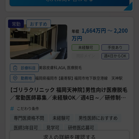
常勤
おすすめ
1,664万円
〜
2,200
年収
万円
未経験可
手技あり
問診メイン
週4日からOK
美容皮膚科,AGA, 医療脱毛
診療科目
福岡県福岡市 【最寄駅】 福岡市地下鉄空港線 天神駅
勤務地
【ゴリラクリニック 福岡天神院】男性向け医療脱毛
／常勤医師募集／未経験OK／週4日～／研修制度
◎
こだわり条件
専門医資格不問
未経験可
男性医師におすすめ
医師3年目可
見学可
研修医応募可
求人の詳細を確認する