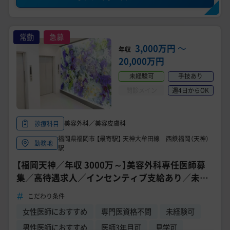
常勤
急募
3,000万円
〜
年収
20,000万円
未経験可
手技あり
問診メイン
週4日からOK
美容外科／美容皮膚科
診療科目
福岡県福岡市 【最寄駅】 天神大牟田線 西鉄福岡（天神）
勤務地
駅
【福岡天神／年収 3000万～】美容外科専任医師募
集／高待遇求人／インセンティブ支給あり／未経
験・転科歓迎／充実の研修制度《TCB東京中央美容
こだわり条件
外科 福岡天神院》
女性医師におすすめ
専門医資格不問
未経験可
男性医師におすすめ
医師3年目可
見学可