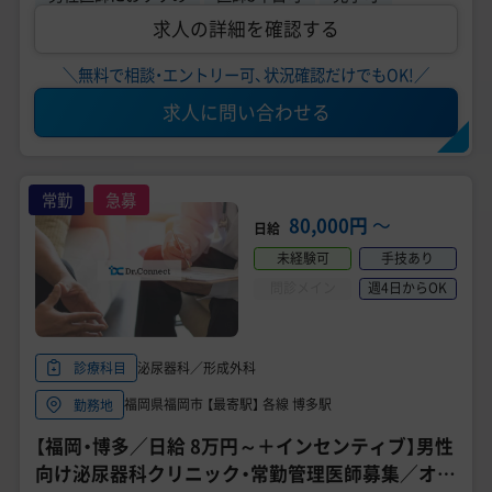
求人の詳細を確認する
＼無料で相談・エントリー可、状況確認だけでもOK!／
求人に問い合わせる
常勤
急募
80,000円
〜
日給
未経験可
手技あり
問診メイン
週4日からOK
泌尿器科／形成外科
診療科目
福岡県福岡市 【最寄駅】 各線 博多駅
勤務地
【福岡・博多／日給 8万円～＋インセンティブ】男性
向け泌尿器科クリニック・常勤管理医師募集／オペ