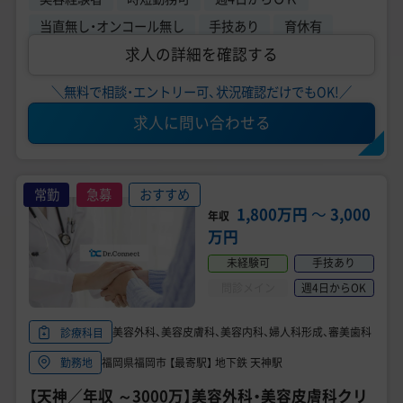
当直無し・オンコール無し
手技あり
育休有
求人の詳細を確認する
＼無料で相談・エントリー可、状況確認だけでもOK!／
求人に問い合わせる
常勤
急募
おすすめ
1,800万円
〜
3,000
年収
万円
未経験可
手技あり
問診メイン
週4日からOK
美容外科、美容皮膚科、美容内科、婦人科形成、審美歯科
診療科目
福岡県福岡市 【最寄駅】 地下鉄 天神駅
勤務地
【天神／年収 ～3000万】美容外科・美容皮膚科クリ