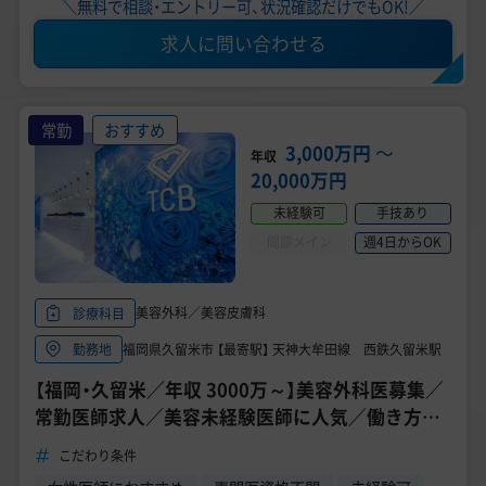
＼無料で相談・エントリー可、状況確認だけでもOK!／
求人に問い合わせる
常勤
おすすめ
3,000万円
〜
年収
20,000万円
未経験可
手技あり
問診メイン
週4日からOK
美容外科／美容皮膚科
診療科目
福岡県久留米市 【最寄駅】 天神大牟田線 西鉄久留米駅
勤務地
【福岡・久留米／年収 3000万～】美容外科医募集／
常勤医師求人／美容未経験医師に人気／働き方が
選べる《TCB東京中央美容外科 久留米院》
こだわり条件