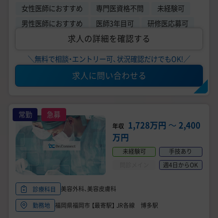
女性医師におすすめ
専門医資格不問
未経験可
男性医師におすすめ
医師3年目可
研修医応募可
求人の詳細を確認する
＼無料で相談・エントリー可、状況確認だけでもOK!／
求人に問い合わせる
常勤
急募
1,728万円
〜
2,400
年収
万円
未経験可
手技あり
問診メイン
週4日からOK
美容外科、美容皮膚科
診療科目
福岡県福岡市 【最寄駅】 JR各線 博多駅
勤務地