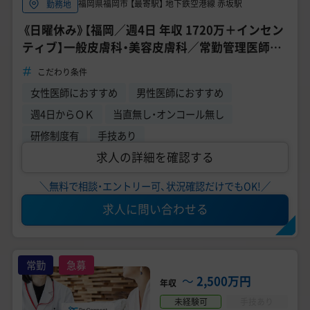
福岡県福岡市 【最寄駅】 地下鉄空港線 赤坂駅
勤務地
《日曜休み》【福岡／週4日 年収 1720万＋インセン
ティブ】一般皮膚科・美容皮膚科／常勤管理医師募
集／形成外科・皮膚科専門医募集／売上ノルマなし
こだわり条件
◎
女性医師におすすめ
男性医師におすすめ
週4日からＯＫ
当直無し・オンコール無し
研修制度有
手技あり
求人の詳細を確認する
＼無料で相談・エントリー可、状況確認だけでもOK!／
求人に問い合わせる
常勤
急募
〜
2,500万円
年収
未経験可
手技あり