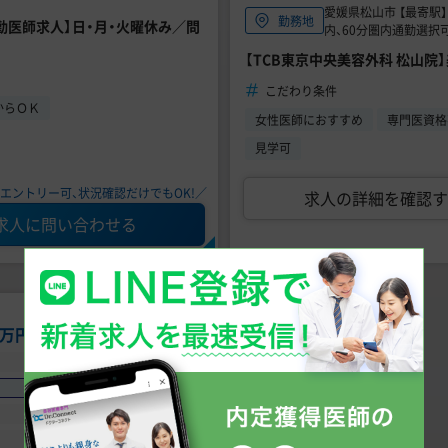
愛媛県松山市 【最寄駅
勤務地
常勤医師求人】日・月・火曜休み／問
内、60分圏内通勤選択
【TCB東京中央美容外科 松山
こだわり条件
からＯＫ
女性医師におすすめ
専門医資格
見学可
エントリー可、状況確認だけでもOK!／
求人の詳細を確認す
求人に問い合わせる
00万円
〜
2,000万円
未経験可
手技あり
問診メイン
週4日からOK