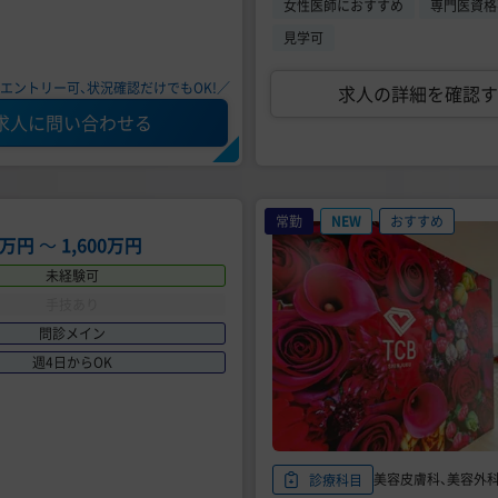
女性医師におすすめ
専門医資格
見学可
エントリー可、状況確認だけでもOK!／
求人の詳細を確認す
求人に問い合わせる
常勤
NEW
おすすめ
00万円
〜
1,600万円
未経験可
手技あり
問診メイン
週4日からOK
美容皮膚科、美容外
診療科目