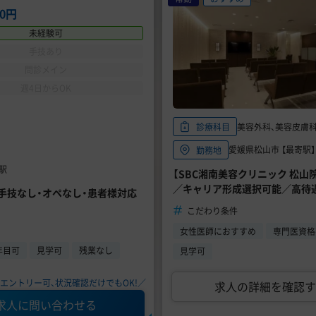
00円
未経験可
手技あり
問診メイン
週4日からOK
美容外科、美容皮膚
診療科目
愛媛県松山市 【最寄駅】
勤務地
駅
【SBC湘南美容クリニック 松山
／キャリア形成選択可能／高待
／手技なし・オペなし・患者様対応
こだわり条件
女性医師におすすめ
専門医資格
年目可
見学可
残業なし
見学可
エントリー可、状況確認だけでもOK!／
求人の詳細を確認す
求人に問い合わせる