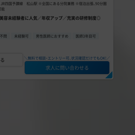
】 JR四国予讃線 松山駅 ※全国にある分院兼務 ※宿泊出張、90分圏
可能
院】美容未経験者に人気／年収アップ／充実の研修制度◎
不問
未経験可
男性医師におすすめ
医師3年目可
＼無料で相談・エントリー可、状況確認だけでもOK!／
る
求人に問い合わせる