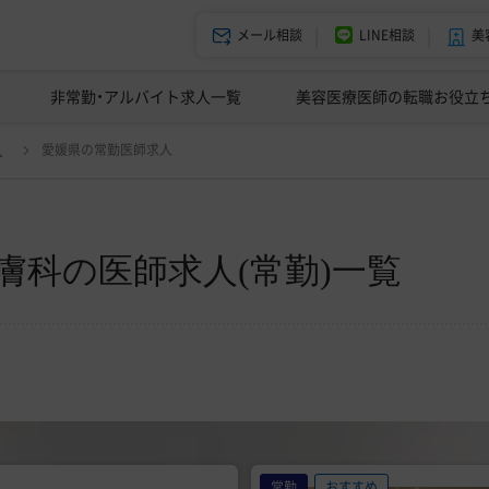
メール相談
LINE相談
美
美容皮膚科の医師転職体験談
非常勤・アルバイト求人一覧
ドクターコネクトの強み
美容クリニックインタビュー
エージェント紹介
美容医療医師の転職お役立
変更
人
愛媛県の常勤医師求人
膚科の医師求人(常勤)一覧
常勤
おすすめ