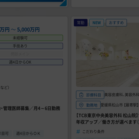
常勤
NEW
おすすめ
20万円
〜
5,000万円
未経験可
手技あり
問診メイン
週4日からOK
など）
美容皮膚科、美容外
診療科目
愛媛県松山市 【最寄駅】
勤務地
勤・管理医師募集／月4～6日勤務
【TCB東京中央美容外科 松山
年収アップ／働き方が選べます
こだわり条件
年目可
週4日からＯＫ