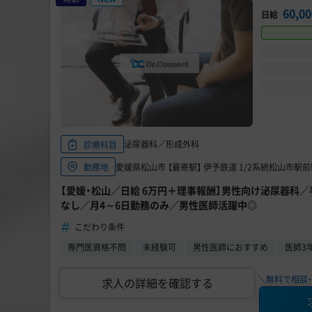
60,0
日給
泌尿器科／形成外科
診療科目
愛媛県松山市 【最寄駅】 伊予鉄道 1/2系統松山市駅前
勤務地
【愛媛・松山／日給 6万円＋理事報酬】男性向け泌尿器科
なし／月4～6日勤務のみ／男性医師活躍中◎
こだわり条件
専門医資格不問
未経験可
男性医師におすすめ
医師3
＼無料で相談・
求人の詳細を確認する