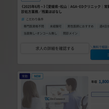
《2025年6月～》【愛媛県・松山｜AGA・EDクリニック｜
診処方業務／残業ほぼなし
こだわり条件
専門医資格不問
未経験可
男性医師におすすめ
週4日
当直無し・オンコール無し
問診メイン
＼無料で相談・
求人の詳細を確認する
常勤
NEW
1,8
年収