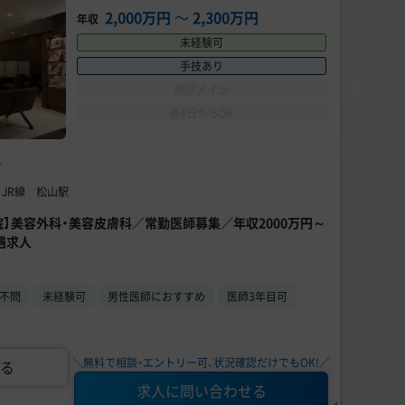
2,000万円
〜
2,300万円
年収
未経験可
手技あり
問診メイン
週4日からOK
科
 JR線 松山駅
院】美容外科・美容皮膚科／常勤医師募集／年収2000万円～
遇求人
不問
未経験可
男性医師におすすめ
医師3年目可
＼無料で相談・エントリー可、状況確認だけでもOK!／
る
求人に問い合わせる