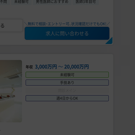
不問
未経験可
男性医師におすすめ
医師3年目可
＼無料で相談・エントリー可、状況確認だけでもOK!／
る
求人に問い合わせる
3,000万円
〜
20,000万円
年収
未経験可
手技あり
問診メイン
週4日からOK
科