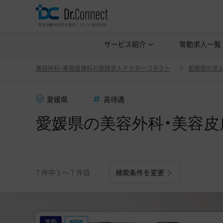
美容クリニック見学・研修情報
サービス紹介
常勤求人一覧
美容外科・
愛媛県の美容外科・美容皮膚科の医師求人(常勤)一覧
美容外科・美容皮膚科の医師求人ドクターコネクト
愛媛県の求
愛媛県
高待遇
愛媛県の美容外科・美容皮
7 件中 1 〜 7 件目
検索条件を変更
常勤
NEW