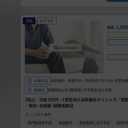
常勤
おすすめ
1,9
年収
泌尿器科／美容外科／形成外科（ED・AGA・包茎治療
診療科目
愛媛県松山市 【最寄駅】 伊予鉄道 松山市駅
勤務地
【松山｜日給 8万円～】男性向け泌尿器科クリニック／常
／転科・未経験・経験者歓迎
こだわり条件
専門医資格不問
未経験可
男性医師におすすめ
医師3