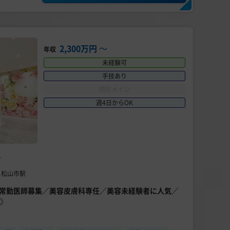
2,300万円
〜
年収
未経験可
手技あり
問診メイン
週4日からOK
科
 松山市駅
院】常勤医師募集／美容皮膚科専任／美容未経験者に人気／
◎