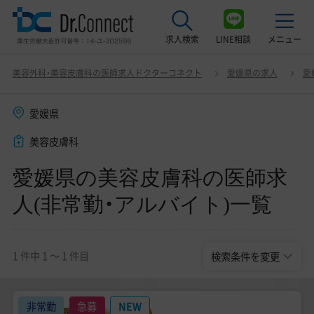
求人検索
LINE相談
メニュー
愛媛県の美容皮膚科の医師求人(非常勤・アルバイト)
変更
美容外科・美容皮膚科の医師求人ドクターコネクト
愛媛県の求人
愛
一覧
最近見た求人
愛媛県
美容クリニック見学ご希望の方はこちら
美容皮膚科
サービス紹介
愛媛県の美容皮膚科の医師求
ドクターコネクトの強み
人(非常勤・アルバイト)一覧
エージェント紹介
常勤求人一覧
1 件中 1 〜 1 件目
検索条件を変更
非常勤・アルバイト求人一覧
非常勤
急募
NEW