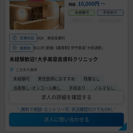
美容医療医師の転職お役立ちコンテンツ
10,000円
〜
時給
未経験可
手技あり
美容クリニック見学・研修情報
問診メイン
週4日からOK
美容外科・美容皮膚科の医師転職体験談
AGA 美容皮膚科
診療科目
美容クリニックインタビュー
松山市（愛媛） 【最寄駅】 伊予鉄道「大街道駅」
勤務地
美容医療の転職お役立ち記事
未経験歓迎！大手美容皮膚科クリニック
美容医療辞典
こだわり条件
未経験可
男性医師におすすめ
残業なし
よくあるご質問
当直無し・オンコール無し
手技あり
ノルマなし
求人の詳細を確認する
医師採用ご担当者様・その他問い合わせ
＼無料で相談・エントリー可、状況確認だけでもOK!／
求人に問い合わせる