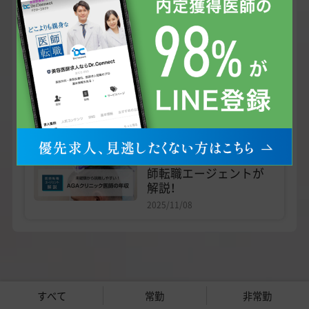
インタビュー
湘南美容クリニックの
AGA治療「熟練の見立
てと技術」を後輩に伝
えていく」
2025/11/08
お役立ち記事
AGAクリニックの医師
年収や業務内容は？医
師転職エージェントが
解説！
2025/11/08
すべて
常勤
非常勤