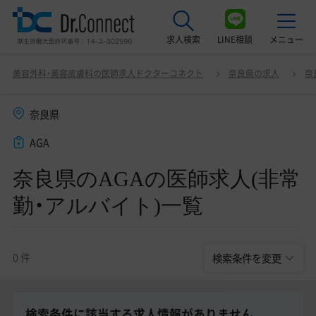
求人検索
LINE相談
メニュー
奈良県のAGAの医師求人(非常勤・アルバイト)一覧
変更
美容外科・美容皮膚科の医師求人ドクターコネクト
奈良県の求人
奈
最近見た求人
奈良県
美容クリニック見学ご希望の方はこちら
AGA
サービス紹介
奈良県のAGAの医師求人(非常
ドクターコネクトの強み
勤・アルバイト)一覧
エージェント紹介
常勤求人一覧
0 件
検索条件を変更
非常勤・アルバイト求人一覧
検索条件に該当する求人情報がありません。