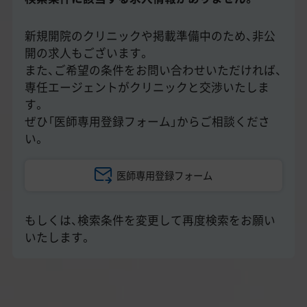
美容医療医師の転職お役立ちコンテンツ
美容クリニック見学・研修情報
新規開院のクリニックや掲載準備中のため、非公
開の求人もございます。
美容外科・美容皮膚科の医師転職体験談
また、ご希望の条件をお問い合わせいただければ、
専任エージェントがクリニックと交渉いたしま
美容クリニックインタビュー
す。
ぜひ「医師専用登録フォーム」からご相談くださ
美容医療の転職お役立ち記事
い。
美容医療辞典
医師専用登録フォーム
よくあるご質問
もしくは、検索条件を変更して再度検索をお願い
医師採用ご担当者様・その他問い合わせ
いたします。