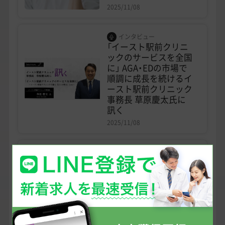
2025/11/08
インタビュー
「イースト駅前クリニ
ックのサービスを全国
に」 AGA・EDの市場で
順調に成長を続けるイ
ースト駅前クリニック
事務長 草原慶太氏に
訊く
2025/11/08
インタビュー
研修医からの転職に不
安があった。今は「恵
まれているな」と思
う。
2025/11/08