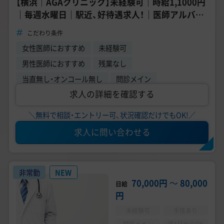
【横浜｜AGAクリニック】未経験可｜時給1,1000円
｜毎週水曜日｜駅近、好待遇求人！｜医師アルバイ
トで高年収♪
こだわり条件
女性医師におすすめ
未経験可
男性医師におすすめ
残業なし
当直無し・オンコール無し
問診メイン
求人の詳細を確認する
＼無料で相談・エントリー可、状況確認だけでもOK!／
求人に問い合わせる
非常勤
NEW
70,000円
〜
80,000
日給
円
未経験可
手技あり
問診メイン
週4日からOK