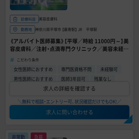
美容皮膚科
診療科目
神奈川県平塚市 【最寄駅】 JR 平塚駅
勤務地
《アルバイト医師募集》【平塚／時給 11000円～】美
容皮膚科／注射・点滴専門クリニック／美容未経験
応募可能／研修制度が充実◎
こだわり条件
女性医師におすすめ
専門医資格不問
未経験可
男性医師におすすめ
医師3年目可
残業なし
求人の詳細を確認する
＼無料で相談・エントリー可、状況確認だけでもOK!／
求人に問い合わせる
非常勤
急募