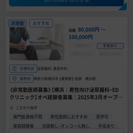
非常勤
おすすめ
80,000円
〜
日給
100,000円
未経験可
手技あり
問診メイン
週4日からOK
泌尿器科、美容外科
診療科目
神奈川県横浜市 【最寄駅】 各線 横浜駅
勤務地
《非常勤医師募集》【横浜｜男性向け泌尿器科・ED
クリニック】オペ経験者募集｜2025年3月オープ
ン！
こだわり条件
専門医資格不問
男性医師におすすめ
見学可
美容経験者
当直無し・オンコール無し
手技あり