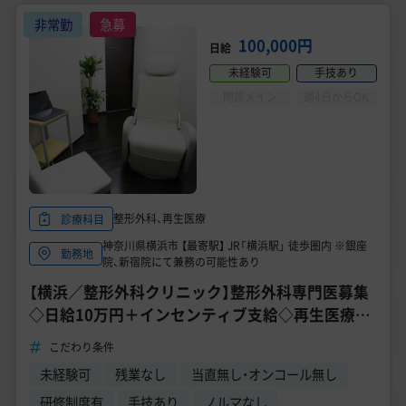
美容医療医師の転職お役立ちコンテンツ
非常勤
急募
美容クリニック見学・研修情報
100,000円
日給
未経験可
手技あり
美容外科・美容皮膚科の医師転職体験談
問診メイン
週4日からOK
美容クリニックインタビュー
美容医療の転職お役立ち記事
美容医療辞典
整形外科、再生医療
診療科目
神奈川県横浜市 【最寄駅】 JR「横浜駅」 徒歩圏内 ※銀座
よくあるご質問
勤務地
院、新宿院にて兼務の可能性あり
【横浜／整形外科クリニック】整形外科専門医募集
医師採用ご担当者様・その他問い合わせ
◇日給10万円＋インセンティブ支給◇再生医療で
患者様QOLを維持
こだわり条件
未経験可
残業なし
当直無し・オンコール無し
研修制度有
手技あり
ノルマなし