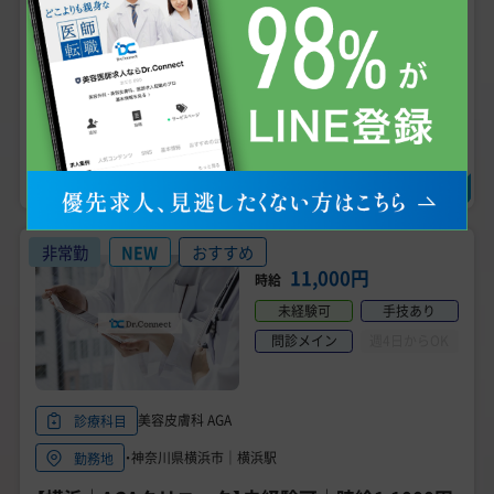
専門医資格不問
未経験可
男性医師におすすめ
医師3年目可
研修医応募可
残業なし
求人の詳細を確認する
＼無料で相談・エントリー可、状況確認だけでもOK!／
求人に問い合わせる
非常勤
NEW
おすすめ
11,000円
時給
未経験可
手技あり
問診メイン
週4日からOK
美容皮膚科 AGA
診療科目
・神奈川県横浜市｜横浜駅
勤務地