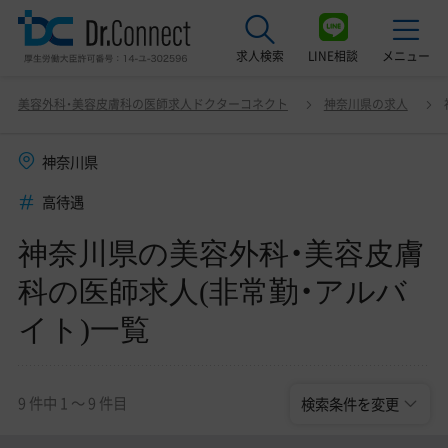
求人検索
LINE相談
メニュー
神奈川県の美容外科・美容皮膚科の医師求人(非常勤・
変更
美容外科・美容皮膚科の医師求人ドクターコネクト
神奈川県の求人
アルバイト)一覧
最近見た求人
神奈川県
美容クリニック見学ご希望の方はこちら
高待遇
サービス紹介
神奈川県の美容外科・美容皮膚
ドクターコネクトの強み
科の医師求人(非常勤・アルバ
エージェント紹介
イト)一覧
常勤求人一覧
非常勤・アルバイト求人一覧
9 件中 1 〜 9 件目
検索条件を変更