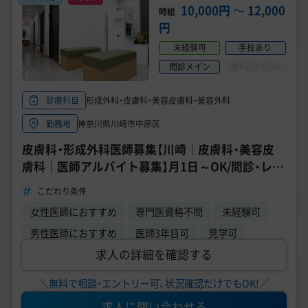
10,000円
〜
12,000
時給
円
未経験可
手技あり
問診メイン
週4日からOK
形成外科・皮膚科・美容皮膚科・美容外科
診療科目
神奈川県川崎市中原区
勤務地
皮膚科・形成外科医師募集【川崎｜皮膚科・美容皮
膚科｜医師アルバイト募集】月1日～OK/問診・レー
ザーなど/研修あり
こだわり条件
女性医師におすすめ
専門医資格不問
未経験可
男性医師におすすめ
医師3年目可
見学可
求人の詳細を確認する
＼無料で相談・エントリー可、状況確認だけでもOK!／
求人に問い合わせる