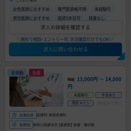
こだわり条件
女性医師におすすめ
専門医資格不問
未経験可
男性医師におすすめ
医師3年目可
残業なし
求人の詳細を確認する
＼無料で相談・エントリー可、状況確認だけでもOK!／
求人に問い合わせる
非常勤
急募
13,000円
〜
14,000
時給
円
未経験可
手技あり
問診メイン
週4日からOK
皮膚科・美容皮膚科
診療科目
神奈川県横浜市 【最寄駅】 各線 横浜駅
勤務地