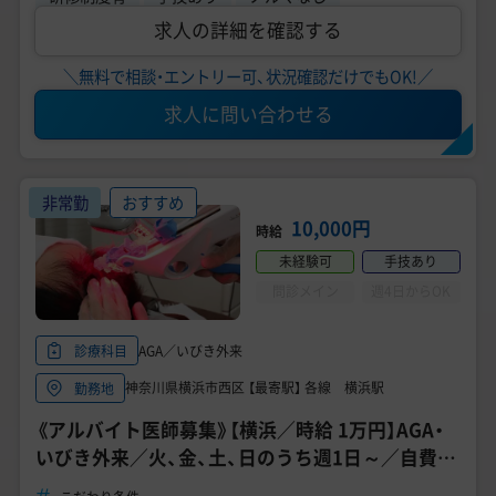
求人の詳細を確認する
＼無料で相談・エントリー可、状況確認だけでもOK!／
求人に問い合わせる
非常勤
おすすめ
10,000円
時給
未経験可
手技あり
問診メイン
週4日からOK
AGA／いびき外来
診療科目
神奈川県横浜市西区 【最寄駅】 各線 横浜駅
勤務地
《アルバイト医師募集》【横浜／時給 1万円】AGA・
いびき外来／火、金、土、日のうち週1日～／自費未
経験OK！