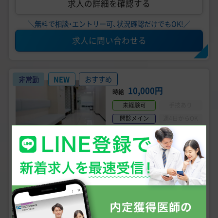
求人の詳細を確認する
＼無料で相談・エントリー可、状況確認だけでもOK!／
求人に問い合わせる
非常勤
NEW
おすすめ
10,000円
時給
未経験可
手技あり
問診メイン
週4日からOK
AGA、ED
診療科目
・神奈川県川崎市 「川崎駅」
勤務地
【川崎｜AGA・ED｜医師問診アルバイト】時給1万円
｜問診業務・お薬処方、研修あり、未経験可能
こだわり条件