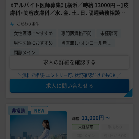
《アルバイト医師募集》【横浜／時給 13000円～】皮
膚科・美容皮膚科／水、金、土、日、隔週勤務相談可
能です！
こだわり条件
女性医師におすすめ
専門医資格不問
未経験可
男性医師におすすめ
当直無し・オンコール無し
問診メイン
求人の詳細を確認する
＼無料で相談・エントリー可、状況確認だけでもOK!／
求人に問い合わせる
非常勤
NEW
11,000円
〜
時給
未経験可
手技あり
問診メイン
週4日からOK