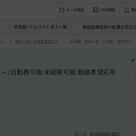
メール相談
LINE相談
美
美容皮膚科の医師転職体験談
非常勤・アルバイト求人一覧
ドクターコネクトの強み
美容クリニックインタビュー
エージェント紹介
美容医療医師の転職お役立
泌尿器 産婦人科 非常勤 医師求人 横浜 【横浜｜STDクリニック】問診業務/週1日～2日勤務可
求人
神奈川県の非常勤医師求人
泌尿器 産婦人科 非常勤 医師求人 横
日～2日勤務可能/未経験可能/勤務希望応草
求人ID
014100001SD2