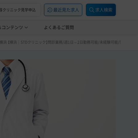
最近見た求人
求人検索
容クリニック見学申込
ちコンテンツ
美容医療の転職お役立ち記事
よくあるご質問
美容医療辞典
能/未経験可能/勤務希望応草案 横浜にある性感染症クリニック｜神奈川 ・横浜
浜 【横浜｜STDクリニック】問診業務/週1日～2日勤務可能/未経験可能/勤務希望