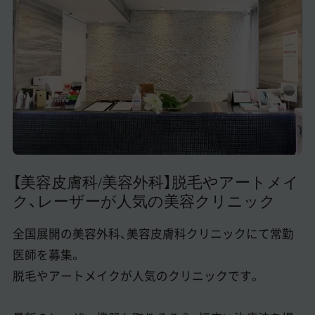
美容医療医師の転職お役立ちコンテンツ
美容クリニック見学・研修情報
美容外科・美容皮膚科の医師転職体験談
美容クリニックインタビュー
美容医療の転職お役立ち記事
美容医療辞典
【美容皮膚科/美容外科】脱毛やアートメイ
ク、レーザーが人気の美容クリニック
よくあるご質問
医師採用ご担当者様・その他問い合わせ
全国展開の美容外科、美容皮膚科クリニックにて常勤
医師を募集。
脱毛やアートメイクが人気のクリニックです。