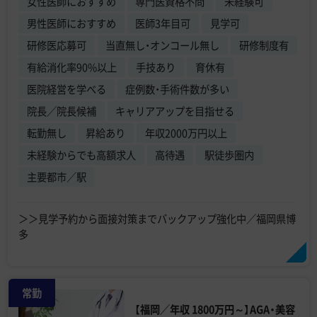
女性医師におすすめ
専門医資格不問
未経験可
男性医師におすすめ
医師3年目可
見学可
研修医応募可
当直無し・オンコール無し
研修制度有
有給消化率90%以上
手技あり
育休有
医院経営を学べる
症例数・手術件数が多い
院長／院長候補
キャリアアップを目指せる
転勤無し
昇給あり
年収2000万円以上
未経験からでも高額求人
高待遇
駅徒歩圏内
主要都市／駅
＞＞見学予約から面接対策までバックアップ強化中／福岡県博
多
常勤
【福岡／年収 1800万円～】AGA・美容