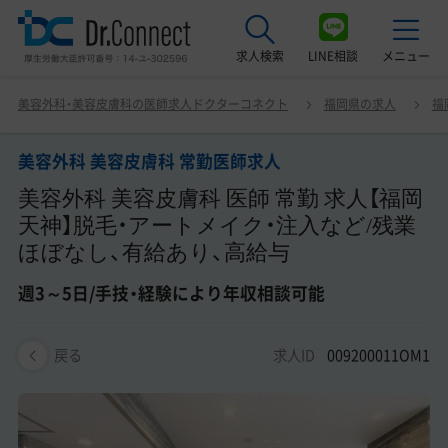
求人検索
LINE相談
メニュー
美容外科 美容皮膚科 常勤医師求人 美容外科 美容皮膚科
美容外科・美容皮膚科の医師求人ドクターコネクト
福岡県の求人
福
医師 常勤 求人【福岡天神】脱毛・アートメイク・注入など/残
最近見た求人
業ほぼなし、有給あり、高給与 週3～5日/手技・経験により
年収相談可能
美容外科 美容皮膚科 常勤医師求人
美容クリニック見学ご希望の方はこちら
美容外科 美容皮膚科 医師 常勤 求人【福岡
サービス紹介
天神】脱毛・アートメイク・注入など/残業
ほぼなし、有給あり、高給与
ドクターコネクトの強み
週3～5日/手技・経験により年収相談可能
エージェント紹介
求人ID
009200011OM1
常勤求人一覧
戻る
非常勤・アルバイト求人一覧