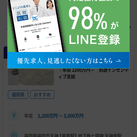
この求人を見た人はこちらも見てい
ます
常勤
【福岡｜美容外科｜常勤医師募集】全
身管理できる医師募集！｜脂肪に特化
｜年収 2200万円～ 別途インセンテ
ィブ支給
福岡県
おすすめ
年収
2,200万円
〜
3,000万円
福岡県福岡市天神 【最寄駅】 地下鉄七隈線 天神南駅