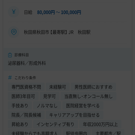
日給
80,000円
〜
100,000円
秋田県秋田市 【最寄駅】 JR 秋田駅
診療科目
泌尿器科／形成外科
こだわり条件
専門医資格不問
未経験可
男性医師におすすめ
医師3年目可
見学可
当直無し・オンコール無し
手技あり
ノルマなし
医院経営を学べる
院長／院長候補
キャリアアップを目指せる
昇給あり
インセンティブ有り
年収2000万円以上
未経験からでも高額求人
駅徒歩圏内
主要都市／駅