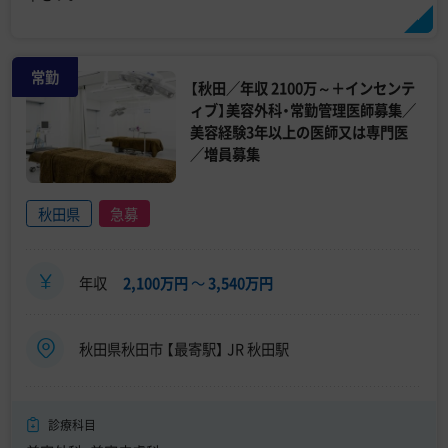
常勤
【秋田／年収 2100万～＋インセンテ
ィブ】美容外科・常勤管理医師募集／
美容経験3年以上の医師又は専門医
／増員募集
秋田県
急募
年収
2,100万円
〜
3,540万円
秋田県秋田市 【最寄駅】 JR 秋田駅
診療科目