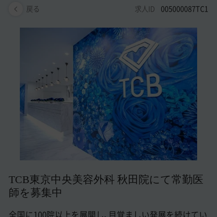
美容医療医師の転職お役立ちコンテンツ
求人ID
005000087TC1
戻る
美容クリニック見学・研修情報
美容外科・美容皮膚科の医師転職体験談
美容クリニックインタビュー
美容医療の転職お役立ち記事
美容医療辞典
よくあるご質問
医師採用ご担当者様・その他問い合わせ
TCB東京中央美容外科 秋田院にて常勤医
師を募集中
全国に100院以上を展開し、目覚ましい発展を続けてい