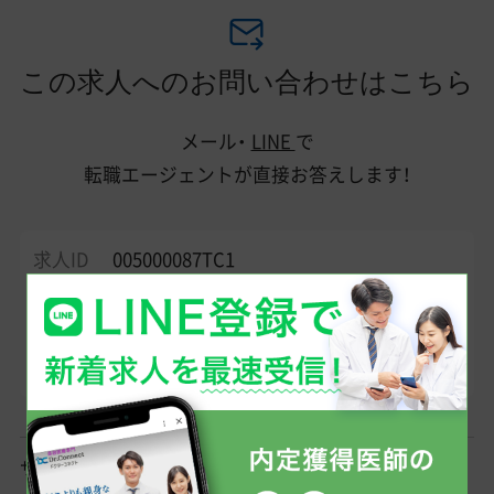
この求人へのお問い合わせはこちら
メール・
LINE
で
転職エージェントが直接お答えします！
求人ID
005000087TC1
■美容外科 常勤医師求人 秋田県■ 【秋田／年収3000万円～】
美容外科・常勤医師募集／未経験OK・研修医応募可／若手医師
に人気《TCB東京中央美容外科 秋田院》 ＞＞見学予約から面
接対策までバックアップ強化中／秋田県秋田市
サポート相談内容