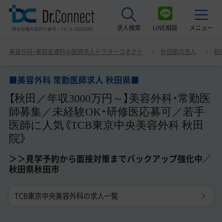
求人検索
LINE相談
メニュー
■美容外科 常勤医師求人 秋田県■ 【秋田／年収3000万円
美容外科・美容皮膚科の医師求人ドクターコネクト
秋田県の求人
秋
～】美容外科・常勤医師募集／未経験OK・研修医応募可／若
最近見た求人
手医師に人気《TCB東京中央美容外科 秋田院》 ＞＞見学予
約から面接対策までバックアップ強化中／秋田県秋田市
■美容外科 常勤医師求人 秋田県■
美容クリニック見学ご希望の方はこちら
【秋田／年収3000万円～】美容外科・常勤医
サービス紹介
師募集／未経験OK・研修医応募可／若手
医師に人気《TCB東京中央美容外科 秋田
ドクターコネクトの強み
院》
エージェント紹介
＞＞見学予約から面接対策までバックアップ強化中／
秋田県秋田市
常勤求人一覧
TCB東京中央美容外科の求人一覧
非常勤・アルバイト求人一覧