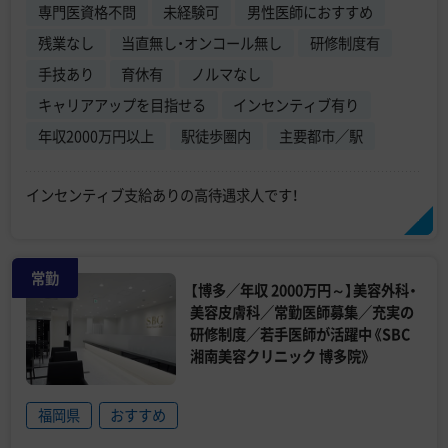
専門医資格不問
未経験可
男性医師におすすめ
残業なし
当直無し・オンコール無し
研修制度有
手技あり
育休有
ノルマなし
キャリアアップを目指せる
インセンティブ有り
年収2000万円以上
駅徒歩圏内
主要都市／駅
インセンティブ支給ありの高待遇求人です！
常勤
【博多／年収 2000万円～】美容外科・
美容皮膚科／常勤医師募集／充実の
研修制度／若手医師が活躍中《SBC
湘南美容クリニック 博多院》
福岡県
おすすめ