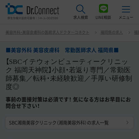
求人検索
LINE相談
メニュー
■美容外科 美容皮膚科 常勤医師求人 福岡県■ 【SBCイ
美容外科・美容皮膚科の医師求人ドクターコネクト
福岡県の求人
福
テウォンビューティークリニック 福岡天神院】小顔・若返
最近見た求人
り専門／常勤医師募集／転科・未経験歓迎／手厚い研修制
度◎ 事前の面接対策は必須です！ 気になる方はお早目にお
■美容外科 美容皮膚科 常勤医師求人 福岡県■
美容クリニック見学ご希望の方はこちら
問合せ下さい！
【SBCイテウォンビューティークリニッ
サービス紹介
ク 福岡天神院】小顔・若返り専門／常勤医
師募集／転科・未経験歓迎／手厚い研修制
ドクターコネクトの強み
度◎
エージェント紹介
事前の面接対策は必須です！ 気になる方はお早目にお
問合せ下さい！
常勤求人一覧
SBC湘南美容クリニック（湘南美容外科）の求人一覧
非常勤・アルバイト求人一覧