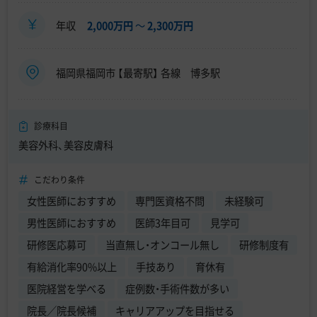
年収
2,000万円
〜
2,300万円
福岡県福岡市 【最寄駅】 各線 博多駅
診療科目
美容外科、美容皮膚科
こだわり条件
女性医師におすすめ
専門医資格不問
未経験可
男性医師におすすめ
医師3年目可
見学可
研修医応募可
当直無し・オンコール無し
研修制度有
有給消化率90%以上
手技あり
育休有
医院経営を学べる
症例数・手術件数が多い
院長／院長候補
キャリアアップを目指せる