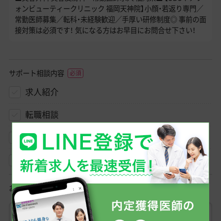
ォンビューティークリニック 福岡天神院】小顔・若返り専門／
常勤医師募集／転科・未経験歓迎／手厚い研修制度◎ 事前の面
接対策は必須です！ 気になる方はお早目にお問合せ下さい！
サポート相談内容
求人紹介
転職相談
クリニック見学相談
その他
お名前