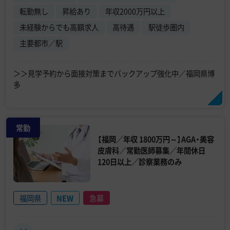
転勤無し
昇給あり
年収2000万円以上
未経験からでも高額求人
高待遇
駅徒歩圏内
主要都市／駅
＞＞見学予約から面接対策までバックアップ強化中／福岡県博
多
常勤
【福岡／年収 1800万円～】AGA・美容
皮膚科／常勤医師募集／年間休日
120日以上／診察業務のみ
福岡県
NEW
急募