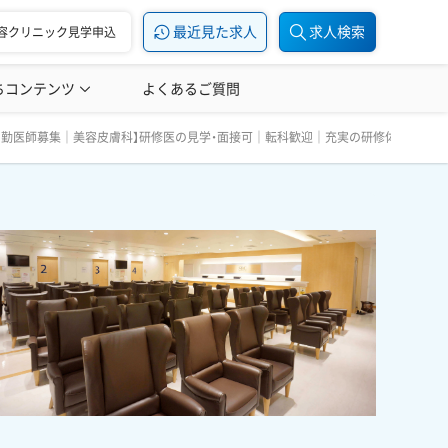
最近見た求人
求人検索
容クリニック見学申込
ちコンテンツ
美容医療の転職お役立ち記事
よくあるご質問
美容医療辞典
制《SBC湘南美容クリニック 宮崎院》 大手美容外科クリニッ
｜常勤医師募集｜美容皮膚科】研修医の見学・面接可｜転科歓迎｜充実の研修体制《SB