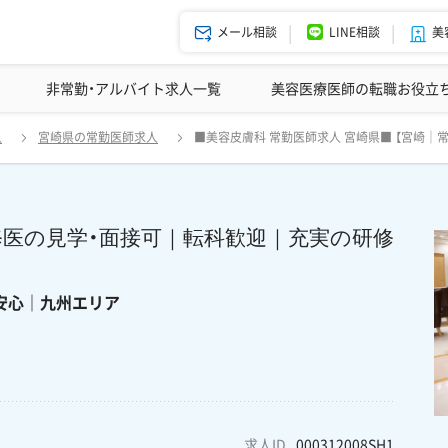
メール相談
LINE相談
美
美容皮膚科の医師転職体験談
非常勤・アルバイト求人一覧
ドクターコネクトの強み
美容クリニックインタビュー
エージェント紹介
美容医療医師の転職お役立
常勤医師募集｜美容皮膚科】研修医の見学・面接可｜転科歓迎｜充実の研修体
人
宮崎県の常勤医師求人
■美容皮膚科 常勤医師求人 宮崎県■ 【宮崎
ク充実の研修制度で未経験も安心｜九州エリア
修医の見学・面接可｜転科歓迎｜充実の研修
安心｜九州エリア
求人ID
000312008SH1