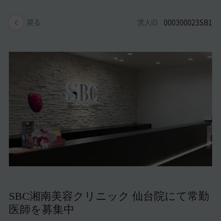
美容医療医師の転職お役立ちコンテンツ
求人ID
000300023SB1
戻る
美容クリニック見学・研修情報
美容外科・美容皮膚科の医師転職体験談
美容クリニックインタビュー
美容医療の転職お役立ち記事
美容医療辞典
よくあるご質問
医師採用ご担当者様・その他問い合わせ
SBC湘南美容クリニック 仙台院にて常勤
医師を募集中