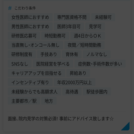
こだわり条件
女性医師におすすめ
専門医資格不問
未経験可
男性医師におすすめ
医師3年目可
見学可
研修医応募可
時短勤務可
週4日からＯＫ
当直無し・オンコール無し
夜間／短時間勤務
研修制度有
手技あり
育休有
ノルマなし
SNSなし
医院経営を学べる
症例数・手術件数が多い
キャリアアップを目指せる
昇給あり
インセンティブ有り
年収2000万円以上
未経験からでも高額求人
高待遇
駅徒歩圏内
主要都市／駅
地方
面接、院内見学の対策必須！ 事前にアドバイス致します☆