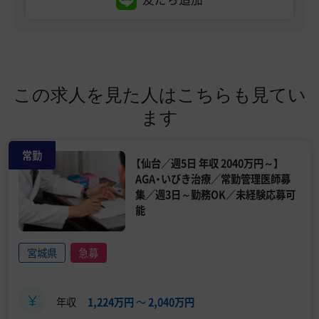
この求人を見た人はこちらも見てい
ます
常勤
【仙台／週5日 年収 2040万円～】
AGA・いびき治療／常勤管理医師募
集／週3日～勤務OK／未経験応募可
能
宮城県
急募
年収
1,224万円
〜
2,040万円