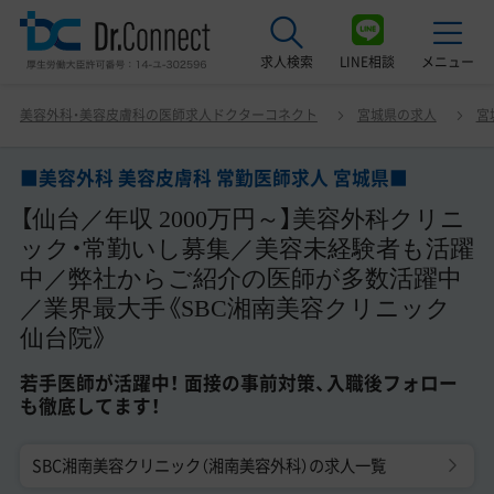
求人検索
LINE相談
メニュー
■美容外科 美容皮膚科 常勤医師求人 宮城県■ 【仙台／年
美容外科・美容皮膚科の医師求人ドクターコネクト
宮城県の求人
宮
収 2000万円～】美容外科クリニック・常勤いし募集／美容
最近見た求人
未経験者も活躍中／弊社からご紹介の医師が多数活躍中／
業界最大手《SBC湘南美容クリニック 仙台院》 若手医師が
■美容外科 美容皮膚科 常勤医師求人 宮城県■
美容クリニック見学ご希望の方はこちら
活躍中！ 面接の事前対策、入職後フォローも徹底してます！
【仙台／年収 2000万円～】美容外科クリニ
サービス紹介
ック・常勤いし募集／美容未経験者も活躍
中／弊社からご紹介の医師が多数活躍中
ドクターコネクトの強み
／業界最大手《SBC湘南美容クリニック
仙台院》
エージェント紹介
若手医師が活躍中！ 面接の事前対策、入職後フォロー
常勤求人一覧
も徹底してます！
非常勤・アルバイト求人一覧
SBC湘南美容クリニック（湘南美容外科）の求人一覧