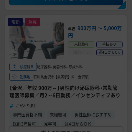
常勤
急募
900万円
〜
5,000万
年収
円
未経験可
手技あり
問診メイン
週4日からOK
泌尿器科、美容外科、形成外科
診療科目
石川県金沢市 【最寄駅】 JR 金沢駅
勤務地
【金沢／年収 900万～】男性向け泌尿器科・常勤管
理医師募集／月2～6日勤務／インセンティブあり
こだわり条件
専門医資格不問
未経験可
男性医師におすすめ
医師3年目可
見学可
週4日からＯＫ