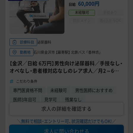
美容医療医師の転職お役立ちコンテンツ
60,000円
日給
未経験可
手技あり
美容クリニック見学・研修情報
問診メイン
週4日からOK
美容外科・美容皮膚科の医師転職体験談
美容クリニックインタビュー
泌尿器科
診療科目
石川県金沢市 【最寄駅】 北鉄バス 「香林坊」
勤務地
美容医療の転職お役立ち記事
【金沢／日給 6万円】男性向け泌尿器科／手技なし・
美容医療辞典
オペなし・患者様対応なしのレア求人／月2～6日
勤務のみ
こだわり条件
よくあるご質問
専門医資格不問
未経験可
男性医師におすすめ
医師採用ご担当者様・その他問い合わせ
医師3年目可
見学可
残業なし
求人の詳細を確認する
＼無料で相談・エントリー可、状況確認だけでもOK!／
求人に問い合わせる