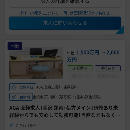
求人の詳細を確認する
＼無料で相談・エントリー可、状況確認だけでもOK!／
求人に問い合わせる
常勤
1,500万円
〜
2,000
年収
万円
未経験可
手技あり
問診メイン
週4日からOK
AGA、美容皮膚科、泌尿器科
診療科目
金沢市（石川県） 【最寄駅】 北陸本線「金沢駅」
勤務地
AGA 医師求人【金沢 診察・処方メイン】研修あり未
経験からでも安心して勤務可能！当直などもなくプ
ライベート充実。
こだわり条件