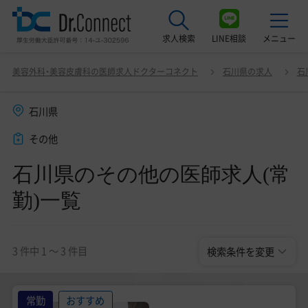
求人検索
LINE相談
メニュー
石川県のその他の医師求人(常勤)一覧
変更
美容外科・美容皮膚科の医師求人ドクターコネクト
石川県の求人
石
最近見た求人
石川県
美容クリニック見学ご希望の方はこちら
その他
サービス紹介
石川県のその他の医師求人(常
ドクターコネクトの強み
勤)一覧
エージェント紹介
常勤求人一覧
3 件中 1 〜 3 件目
検索条件を変更
非常勤・アルバイト求人一覧
常勤
おすすめ