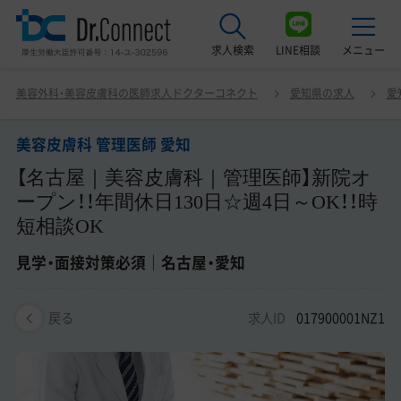
求人検索
LINE相談
メニュー
美容皮膚科 管理医師 愛知 【名古屋｜美容皮膚科｜管理医
美容外科・美容皮膚科の医師求人ドクターコネクト
愛知県の求人
愛
師】新院オープン！！年間休日130日☆週4日～OK！！時短相
最近見た求人
談OK 見学・面接対策必須｜名古屋・愛知
美容皮膚科 管理医師 愛知
美容クリニック見学ご希望の方はこちら
【名古屋｜美容皮膚科｜管理医師】新院オ
サービス紹介
ープン！！年間休日130日☆週4日～OK！！時
短相談OK
ドクターコネクトの強み
見学・面接対策必須｜名古屋・愛知
エージェント紹介
求人ID
017900001NZ1
常勤求人一覧
戻る
非常勤・アルバイト求人一覧