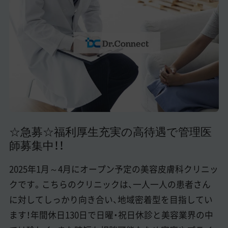
美容医療医師の転職お役立ちコンテンツ
美容クリニック見学・研修情報
美容外科・美容皮膚科の医師転職体験談
美容クリニックインタビュー
美容医療の転職お役立ち記事
美容医療辞典
☆急募☆福利厚生充実の高待遇で管理医
師募集中！！
よくあるご質問
医師採用ご担当者様・その他問い合わせ
2025年1月～4月にオープン予定の美容皮膚科クリニッ
クです。こちらのクリニックは、一人一人の患者さん
に対してしっかり向き合い、地域密着型を目指してい
ます！年間休日130日で日曜・祝日休診と美容業界の中