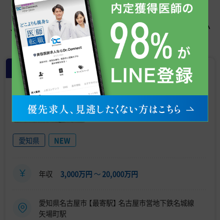
この求人を見た人はこちらも見てい
ます
常勤
【名古屋・栄／年収 3,000万～】美容
外科・常勤医師募集／充実の研修制
度／未経験・転科歓迎／年収アップ
《TCB東京中央美容外科 名古屋栄
院》
愛知県
NEW
年収
3,000万円
〜
20,000万円
愛知県名古屋市 【最寄駅】 名古屋市営地下鉄名城線
矢場町駅