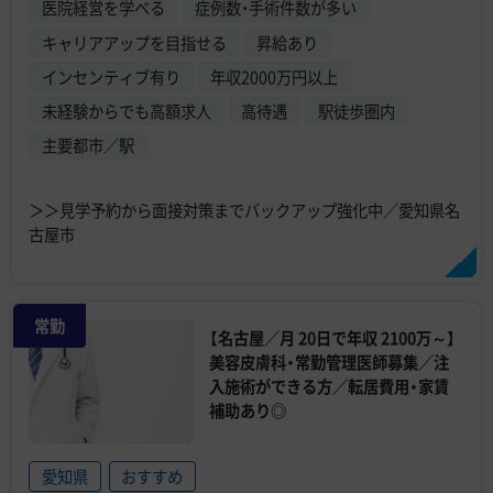
医院経営を学べる
症例数・手術件数が多い
キャリアアップを目指せる
昇給あり
インセンティブ有り
年収2000万円以上
未経験からでも高額求人
高待遇
駅徒歩圏内
主要都市／駅
＞＞見学予約から面接対策までバックアップ強化中／愛知県名
古屋市
常勤
【名古屋／月 20日で年収 2100万～】
美容皮膚科・常勤管理医師募集／注
入施術ができる方／転居費用・家賃
補助あり◎
愛知県
おすすめ