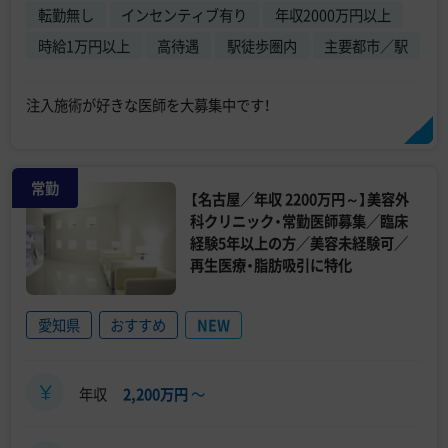
転勤無し
インセンティブ有り
年収2000万円以上
時給1万円以上
高待遇
駅徒歩圏内
主要都市／駅
注入施術が好きな医師を大募集中です！
常勤
【名古屋／年収 2200万円～】美容外
科クリニック・常勤医師募集／臨床
経験5年以上の方／美容未経験可／
再生医療・脂肪吸引に特化
愛知県
おすすめ
NEW
年収
2,200万円
〜