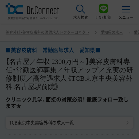
求人検索
LINE相談
メニュー
■美容皮膚科 常勤医師求人 愛知県■ 【名古屋／年収
美容外科・美容皮膚科の医師求人ドクターコネクト
愛知県の求人
愛
2300万円～】美容皮膚科専任・常勤医師募集／年収アップ
最近見た求人
／充実の研修制度／高待遇求人《TCB東京中央美容外科 名
古屋駅前院》 クリニック見学、面接の対策必須！ 徹底フォ
■美容皮膚科 常勤医師求人 愛知県■
美容クリニック見学ご希望の方はこちら
ロー致します★
【名古屋／年収 2300万円～】美容皮膚科専
サービス紹介
任・常勤医師募集／年収アップ／充実の研
修制度／高待遇求人《TCB東京中央美容外
ドクターコネクトの強み
科 名古屋駅前院》
エージェント紹介
クリニック見学、面接の対策必須！ 徹底フォロー致し
ます★
常勤求人一覧
TCB東京中央美容外科の求人一覧
非常勤・アルバイト求人一覧