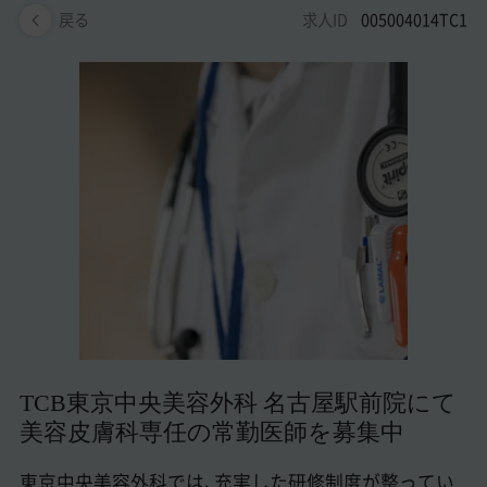
美容医療医師の転職お役立ちコンテンツ
求人ID
005004014TC1
戻る
美容クリニック見学・研修情報
美容外科・美容皮膚科の医師転職体験談
美容クリニックインタビュー
美容医療の転職お役立ち記事
美容医療辞典
よくあるご質問
医師採用ご担当者様・その他問い合わせ
TCB東京中央美容外科 名古屋駅前院にて
美容皮膚科専任の常勤医師を募集中
東京中央美容外科では、充実した研修制度が整ってい