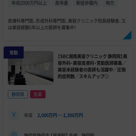
年収2000万円以上
高待遇
駅徒歩圏内
地方
皮膚科専門医、形成外科専門医、美容クリニック院長経験者、又
は美容経験5年以上の医師を募集中！
常勤
【SBC湘南美容クリニック 静岡院】美
容外科・美容皮膚科・常勤医師募集／
美容未経験者の医師も活躍中／圧倒
的症例数／スキルアップ◎
静岡県
急募
年収
2,000万円
〜
2,300万円
静岡県静岡市 【最寄駅】 各線 静岡駅