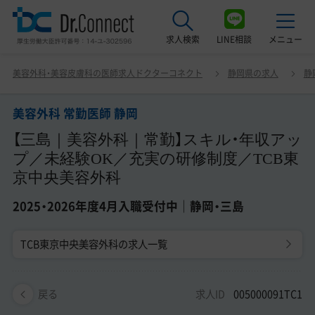
求人検索
LINE相談
メニュー
美容外科 常勤医師 静岡 【三島｜美容外科｜常勤】スキル・
美容外科・美容皮膚科の医師求人ドクターコネクト
静岡県の求人
静
年収アップ／未経験OK／充実の研修制度／TCB東京中央
最近見た求人
美容外科 2025・2026年度4月入職受付中｜静岡・三島
美容外科 常勤医師 静岡
美容クリニック見学ご希望の方はこちら
【三島｜美容外科｜常勤】スキル・年収アッ
サービス紹介
プ／未経験OK／充実の研修制度／TCB東
京中央美容外科
ドクターコネクトの強み
2025・2026年度4月入職受付中｜静岡・三島
エージェント紹介
TCB東京中央美容外科の求人一覧
常勤求人一覧
非常勤・アルバイト求人一覧
求人ID
005000091TC1
戻る