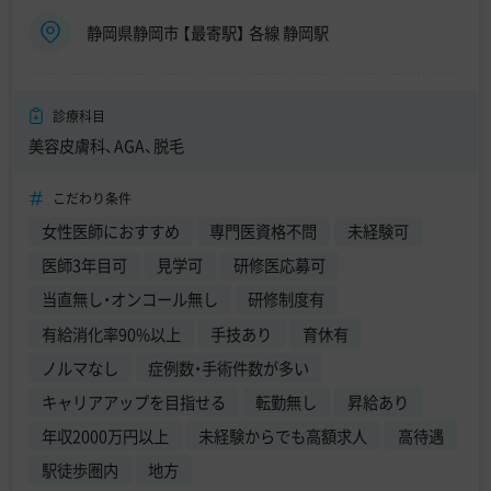
静岡県静岡市 【最寄駅】 各線 静岡駅
診療科目
美容皮膚科、AGA、脱毛
こだわり条件
女性医師におすすめ
専門医資格不問
未経験可
医師3年目可
見学可
研修医応募可
当直無し・オンコール無し
研修制度有
有給消化率90%以上
手技あり
育休有
ノルマなし
症例数・手術件数が多い
キャリアアップを目指せる
転勤無し
昇給あり
年収2000万円以上
未経験からでも高額求人
高待遇
駅徒歩圏内
地方