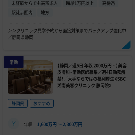
未経験からでも高額求人
時給1万円以上
高待遇
駅徒歩圏内
地方
＞＞クリニック見学予約から面接対策までバックアップ強化中
／静岡県静岡
常勤
【静岡／週5日 年収 2000万円～】美容
皮膚科・常勤医師募集／週4日勤務解
禁！／大手ならではの福利厚生《SBC
湘南美容クリニック 静岡院》
静岡県
おすすめ
年収
1,600万円
〜
2,300万円