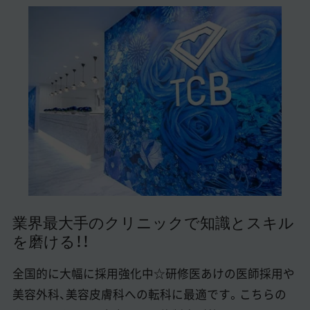
美容医療医師の転職お役立ちコンテンツ
美容クリニック見学・研修情報
美容外科・美容皮膚科の医師転職体験談
美容クリニックインタビュー
美容医療の転職お役立ち記事
美容医療辞典
よくあるご質問
業界最大手のクリニックで知識とスキル
医師採用ご担当者様・その他問い合わせ
を磨ける！！
全国的に大幅に採用強化中☆研修医あけの医師採用や
美容外科、美容皮膚科への転科に最適です。こちらの