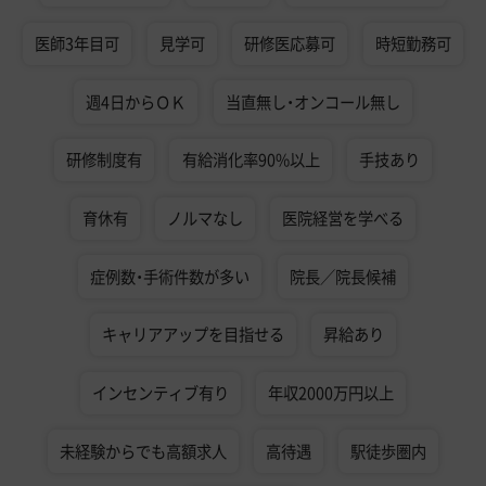
医師3年目可
見学可
研修医応募可
時短勤務可
週4日からＯＫ
当直無し・オンコール無し
研修制度有
有給消化率90%以上
手技あり
育休有
ノルマなし
医院経営を学べる
症例数・手術件数が多い
院長／院長候補
キャリアアップを目指せる
昇給あり
インセンティブ有り
年収2000万円以上
未経験からでも高額求人
高待遇
駅徒歩圏内