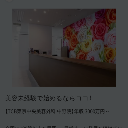
美容医療医師の転職お役立ちコンテンツ
美容クリニック見学・研修情報
美容外科・美容皮膚科の医師転職体験談
美容クリニックインタビュー
美容医療の転職お役立ち記事
美容医療辞典
よくあるご質問
医師採用ご担当者様・その他問い合わせ
美容未経験で始めるならココ！
【TCB東京中央美容外科 中野院】年収 3000万円～