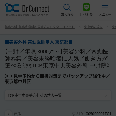
求人検索
LINE相談
メニュー
■美容外科 常勤医師求人 東京都■ 【中野／年収 3000万
美容外科・美容皮膚科の医師求人ドクターコネクト
東京都の求人
東
～】美容外科／常勤医師募集／美容未経験者に人気／働き
最近見た求人
方が選べる◎《TCB東京中央美容外科 中野院》 ＞＞見学予
約から面接対策までバックアップ強化中／東京都中野区
■美容外科 常勤医師求人 東京都■
美容クリニック見学ご希望の方はこちら
【中野／年収 3000万～】美容外科／常勤医
サービス紹介
師募集／美容未経験者に人気／働き方が
選べる◎《TCB東京中央美容外科 中野院》
ドクターコネクトの強み
＞＞見学予約から面接対策までバックアップ強化中／
エージェント紹介
東京都中野区
常勤求人一覧
TCB東京中央美容外科の求人一覧
非常勤・アルバイト求人一覧
求人ID
005000001TC1
戻る