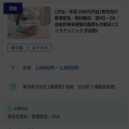
常勤
【渋谷／年収 2000万円台】男性向け
医療脱毛／転科歓迎／週4日～OK／
自由診療未経験の医師も大歓迎《ゴ
リラクリニック 渋谷院》
東京都
おすすめ
年収
1,664万円
〜
2,080万円
東京都渋谷区 【最寄駅】 各線 渋谷駅 ※複数院勤務
診療科目
美容皮膚科／医療脱毛／AGA