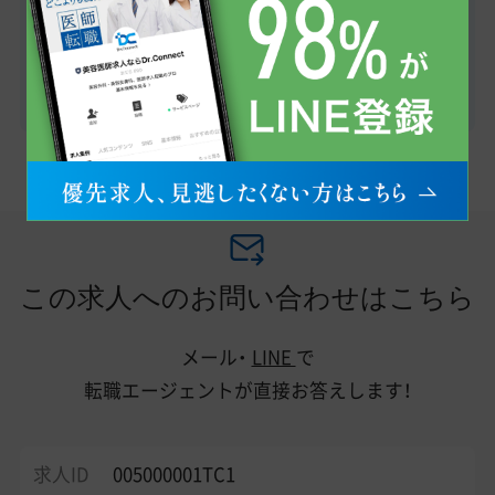
TCB東京中央美容外科の医師求人（全国）
TCB東京中央美容外科の医師求人（関東）
この求人へのお問い合わせはこちら
メール・
LINE
で
転職エージェントが直接お答えします！
求人ID
005000001TC1