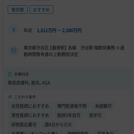
東京都
おすすめ
年収
1,612万円
〜
2,080万円
東京都渋谷区 【最寄駅】 各線 渋谷駅 複数院兼務 ※通
勤時間等考慮の上勤務院決定
診療科目
美容皮膚科、脱毛、AGA
こだわり条件
女性医師におすすめ
専門医資格不問
未経験可
男性医師におすすめ
医師3年目可
見学可
研修医応募可
週4日からＯＫ
当直無し・オンコール無し
研修制度有
手技あり