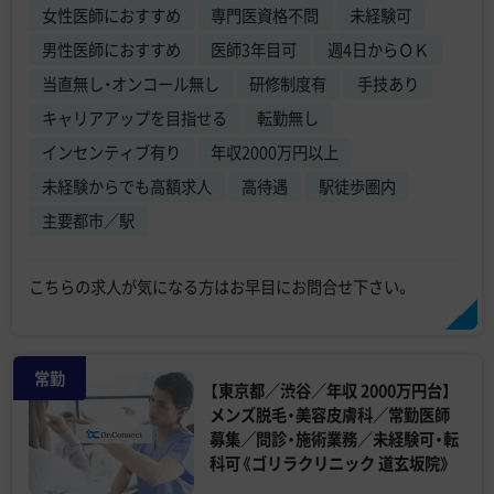
女性医師におすすめ
専門医資格不問
未経験可
男性医師におすすめ
医師3年目可
週4日からＯＫ
当直無し・オンコール無し
研修制度有
手技あり
キャリアアップを目指せる
転勤無し
インセンティブ有り
年収2000万円以上
未経験からでも高額求人
高待遇
駅徒歩圏内
主要都市／駅
こちらの求人が気になる方はお早目にお問合せ下さい。
常勤
【東京都／渋谷／年収 2000万円台】
メンズ脱毛・美容皮膚科／常勤医師
募集／問診・施術業務／未経験可・転
科可《ゴリラクリニック 道玄坂院》