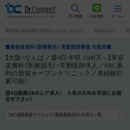
求人検索
LINE相談
メニュー
■美容皮膚科（医療脱毛） 常勤医師募集 大阪府■ 【大阪・な
美容外科・美容皮膚科の医師求人ドクターコネクト
大阪府の求人
大
んば／週4日 年収 1600万～】美容皮膚科（医療脱毛）・常勤
最近見た求人
医師求人／SBC系列の新規オープンクリニック／未経験応
募可能！ 週4日勤務OKのレア求人！ 人気のためお早目に
■美容皮膚科（医療脱毛） 常勤医師募集 大阪府■
美容クリニック見学ご希望の方はこちら
お問合せ下さい！
【大阪・なんば／週4日 年収 1600万～】美容
サービス紹介
皮膚科（医療脱毛）・常勤医師求人／SBC系
列の新規オープンクリニック／未経験応
ドクターコネクトの強み
募可能！
エージェント紹介
週4日勤務OKのレア求人！ 人気のためお早目にお問
合せ下さい！
常勤求人一覧
SBC湘南美容クリニック（湘南美容外科）の求人一覧
非常勤・アルバイト求人一覧