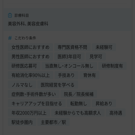
診療科目
美容外科、美容皮膚科
こだわり条件
女性医師におすすめ
専門医資格不問
未経験可
男性医師におすすめ
医師3年目可
見学可
研修医応募可
当直無し・オンコール無し
研修制度有
有給消化率90%以上
手技あり
育休有
ノルマなし
医院経営を学べる
症例数・手術件数が多い
院長／院長候補
キャリアアップを目指せる
転勤無し
昇給あり
年収2000万円以上
未経験からでも高額求人
高待遇
駅徒歩圏内
主要都市／駅