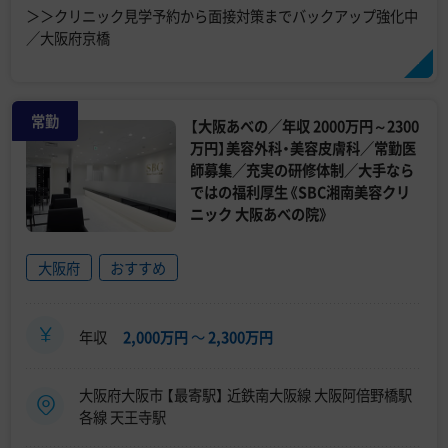
＞＞クリニック見学予約から面接対策までバックアップ強化中
／大阪府京橋
常勤
【大阪あべの／年収 2000万円～2300
万円】美容外科・美容皮膚科／常勤医
師募集／充実の研修体制／大手なら
ではの福利厚生《SBC湘南美容クリ
ニック 大阪あべの院》
大阪府
おすすめ
年収
2,000万円
〜
2,300万円
大阪府大阪市 【最寄駅】 近鉄南大阪線 大阪阿倍野橋駅
各線 天王寺駅