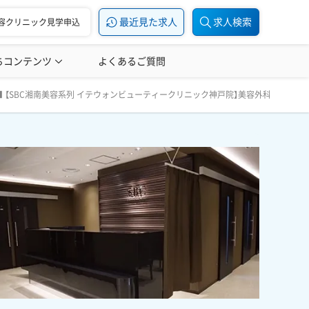
最近見た求人
求人検索
容クリニック見学申込
ちコンテンツ
美容医療の転職お役立ち記事
よくあるご質問
美容医療辞典
外科・美容皮膚科｜常勤医者募集｜福利厚生充実｜未経験可｜研
■ 【SBC湘南美容系列 イテウォンビューティークリニック神戸院】美容外科・美
県神戸市