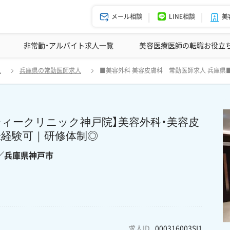
メール相談
LINE相談
美
美容皮膚科の医師転職体験談
非常勤・アルバイト求人一覧
ドクターコネクトの強み
美容クリニックインタビュー
エージェント紹介
美容医療医師の転職お役立
 【SBC湘南美容系列 イテウォンビューティークリニック神戸院】美容
人
兵庫県の常勤医師求人
■美容外科 美容皮膚科 常勤医師求人 兵庫県
修体制◎ ＞＞見学予約から面接対策までバックアップ強化中／兵庫
ティークリニック神戸院】美容外科・美容皮
未経験可｜研修体制◎
／兵庫県神戸市
求人ID
000316003SI1