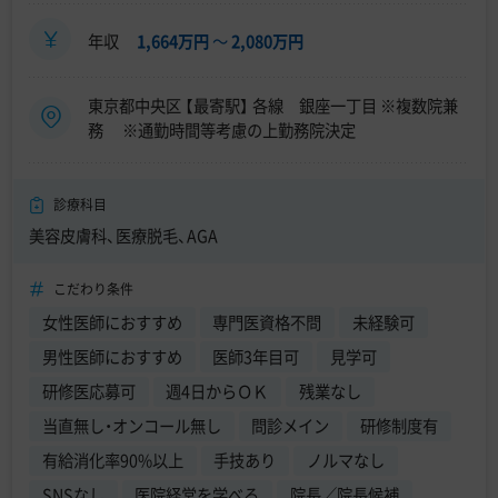
年収
1,664万円
〜
2,080万円
東京都中央区 【最寄駅】 各線 銀座一丁目 ※複数院兼
務 ※通勤時間等考慮の上勤務院決定
診療科目
美容皮膚科、医療脱毛、AGA
こだわり条件
女性医師におすすめ
専門医資格不問
未経験可
男性医師におすすめ
医師3年目可
見学可
研修医応募可
週4日からＯＫ
残業なし
当直無し・オンコール無し
問診メイン
研修制度有
有給消化率90%以上
手技あり
ノルマなし
SNSなし
医院経営を学べる
院長／院長候補