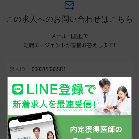
この求人へのお問い合わせはこちら
メール・
LINE
で
転職エージェントが直接お答えします！
求人ID
000315033SD1
■美容皮膚科（脱毛） 常勤医師募集 東京都■ 【秋葉原 | 脱毛問
診｜常勤医師】SBC湘南美容外科クリニック｜週4日 美容未経
験OK 弊社からの紹介実績多数！ 気になる方はまずはお問合せ
下さい。
サポート相談内容