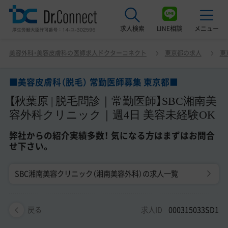
求人検索
LINE相談
メニュー
■美容皮膚科（脱毛） 常勤医師募集 東京都■ 【秋葉原 | 脱毛
美容外科・美容皮膚科の医師求人ドクターコネクト
東京都の求人
東
問診｜常勤医師】SBC湘南美容外科クリニック｜週4日 美
最近見た求人
容未経験OK 弊社からの紹介実績多数！ 気になる方はまず
はお問合せ下さい。
■美容皮膚科（脱毛） 常勤医師募集 東京都■
美容クリニック見学ご希望の方はこちら
【秋葉原 | 脱毛問診｜常勤医師】SBC湘南美
サービス紹介
容外科クリニック｜週4日 美容未経験OK
ドクターコネクトの強み
弊社からの紹介実績多数！ 気になる方はまずはお問合
せ下さい。
エージェント紹介
SBC湘南美容クリニック（湘南美容外科）の求人一覧
常勤求人一覧
非常勤・アルバイト求人一覧
求人ID
000315033SD1
戻る