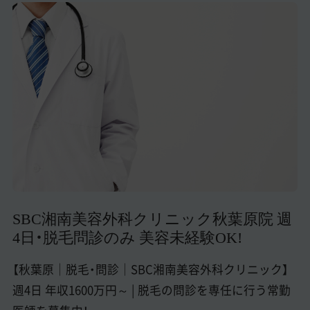
美容医療医師の転職お役立ちコンテンツ
美容クリニック見学・研修情報
美容外科・美容皮膚科の医師転職体験談
美容クリニックインタビュー
美容医療の転職お役立ち記事
美容医療辞典
よくあるご質問
SBC湘南美容外科クリニック秋葉原院 週
医師採用ご担当者様・その他問い合わせ
4日・脱毛問診のみ 美容未経験OK!
【秋葉原｜脱毛・問診｜SBC湘南美容外科クリニック】
週4日 年収1600万円～ | 脱毛の問診を専任に行う常勤