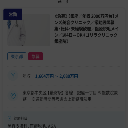
常勤
《急募》【銀座／年収 2000万円台】メ
ンズ美容クリニック／常勤医師募
集・転科・未経験歓迎／医療脱毛メイ
ン／週4日～OK《ゴリラクリニック
銀座院》
東京都
急募
年収
1,664万円
〜
2,080万円
東京都中央区 【最寄駅】 各線 銀座一丁目 ※複数院兼
務 ※通勤時間等考慮の上勤務院決定
診療科目
美容皮膚科、医療脱毛、AGA