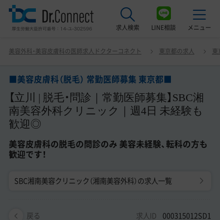
求人検索
LINE相談
メニュー
■美容皮膚科（脱毛） 常勤医師募集 東京都■ 【立川 | 脱毛・
美容外科・美容皮膚科の医師求人ドクターコネクト
東京都の求人
東
問診｜常勤医師募集】SBC湘南美容外科クリニック｜週4
最近見た求人
日 未経験も歓迎◎ 美容皮膚科の脱毛の問診のみ 美容未経
験、転科の方も歓迎です！
■美容皮膚科（脱毛） 常勤医師募集 東京都■
美容クリニック見学ご希望の方はこちら
【立川 | 脱毛・問診｜常勤医師募集】SBC湘
サービス紹介
南美容外科クリニック｜週4日 未経験も
歓迎◎
ドクターコネクトの強み
美容皮膚科の脱毛の問診のみ 美容未経験、転科の方も
エージェント紹介
歓迎です！
常勤求人一覧
SBC湘南美容クリニック（湘南美容外科）の求人一覧
非常勤・アルバイト求人一覧
求人ID
000315012SD1
戻る