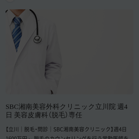
美容医療医師の転職お役立ちコンテンツ
美容クリニック見学・研修情報
美容外科・美容皮膚科の医師転職体験談
美容クリニックインタビュー
美容医療の転職お役立ち記事
美容医療辞典
よくあるご質問
医師採用ご担当者様・その他問い合わせ
SBC湘南美容外科クリニック立川院 週4
日 美容皮膚科（脱毛）専任
【立川｜脱毛・問診｜SBC湘南美容クリニック】週4日
1600万円～ 脱毛のカウンセリングを行う常勤医師を