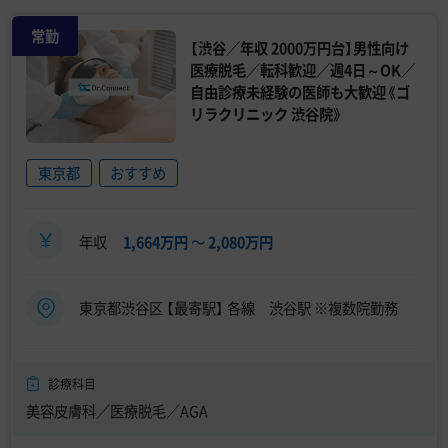
常勤
【渋谷／年収 2000万円台】男性向け
医療脱毛／転科歓迎／週4日～OK／
自由診療未経験の医師も大歓迎《ゴ
リラクリニック 渋谷院》
東京都
おすすめ
年収
1,664万円
〜
2,080万円
東京都渋谷区 【最寄駅】 各線 渋谷駅 ※複数院勤務
診療科目
美容皮膚科／医療脱毛／AGA