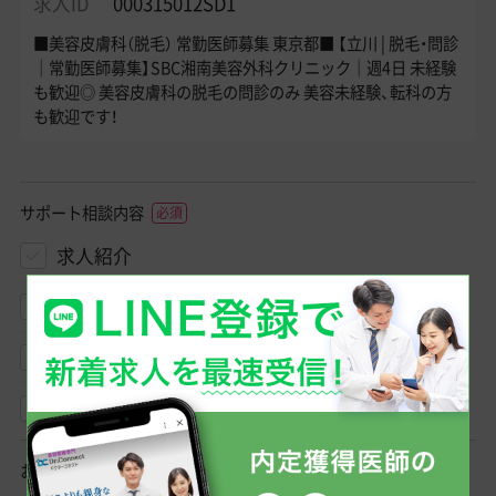
求人ID
000315012SD1
■美容皮膚科（脱毛） 常勤医師募集 東京都■ 【立川 | 脱毛・問診
｜常勤医師募集】SBC湘南美容外科クリニック｜週4日 未経験
も歓迎◎ 美容皮膚科の脱毛の問診のみ 美容未経験、転科の方
も歓迎です！
サポート相談内容
求人紹介
転職相談
クリニック見学相談
その他
お名前