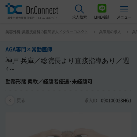
求人検索
LINE相談
メニュー
AGA専門×常勤医師 神戸 兵庫／総院長より直接指導あり
美容外科・美容皮膚科の医師求人ドクターコネクト
兵庫県の求人
兵
／週4～ 勤務形態 柔軟／経験者優遇・未経験可
最近見た求人
AGA専門×常勤医師
美容クリニック見学ご希望の方はこちら
神戸 兵庫／総院長より直接指導あり／週
サービス紹介
4～
ドクターコネクトの強み
勤務形態 柔軟／経験者優遇・未経験可
エージェント紹介
求人ID
090100028HG1
戻る
常勤求人一覧
非常勤・アルバイト求人一覧