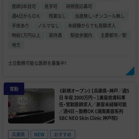
医師3年目可
見学可
研修医応募可
週4日からＯＫ
残業なし
当直無し・オンコール無し
手技あり
ノルマなし
未経験からでも高額求人
時給1万円以上
高待遇
駅徒歩圏内
主要都市／駅
地方
土日勤務可能な医師を募集中！
常勤
《新規オープン》【兵庫県・神戸／週5
日 年収 2000万円～】美容皮膚科専
任・常勤医師求人／美容未経験可能
／週4日～勤務OK《湘南美容系列
SBC NEO Skin Clinic 神戸院》
兵庫県
NEW
おすすめ