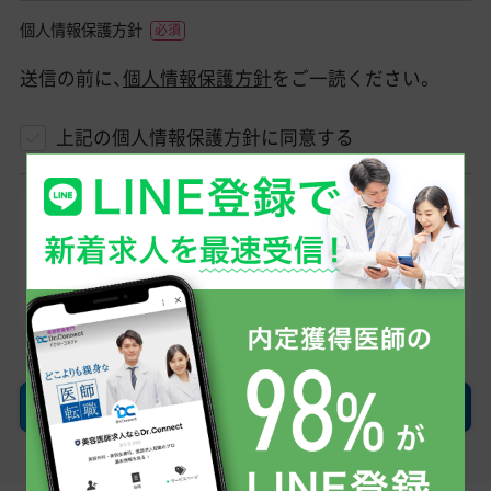
個人情報保護方針
送信の前に、
個人情報保護方針
をご一読ください。
上記の個人情報保護方針に同意する
登録したメールアドレスへ、当社からのメール
（@dr-connect.jp）をお送りします。そのため「ドメ
イン指定受信/拒否設定」を利用されている方は受
け取れるようにお願いします。
確認画面へ