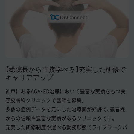
美容医療医師の転職お役立ちコンテンツ
美容クリニック見学・研修情報
美容外科・美容皮膚科の医師転職体験談
美容クリニックインタビュー
美容医療の転職お役立ち記事
【総院長から直接学べる】充実した研修で
美容医療辞典
キャリアアップ
よくあるご質問
神戸にあるAGA・ED治療において豊富な実績をもつ美
医師採用ご担当者様・その他問い合わせ
容皮膚科クリニックで医師を募集。
多数の症例データを元にした治療薬が好評で、患者様
からの信頼や豊富な実績があるクリニックです。
充実した研修制度や選べる勤務形態でライフワークバ