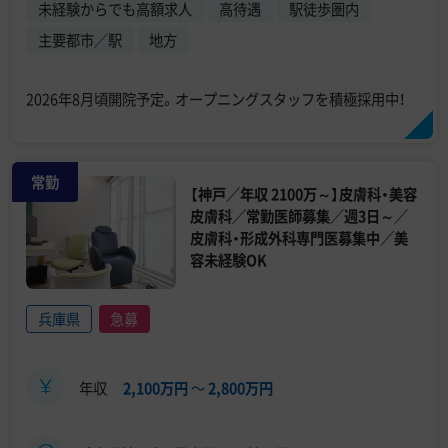
未経験からでも高額求人
高待遇
駅徒歩圏内
主要都市／駅
地方
2026年8月頃開院予定。オープニングスタッフを積極採用中！
常勤
【神戸／年収 2100万～】皮膚科・美容
皮膚科／常勤医師募集／週3日～／
皮膚科・形成外科専門医募集中／美
容未経験OK
兵庫県
急募
年収
2,100万円
〜
2,800万円