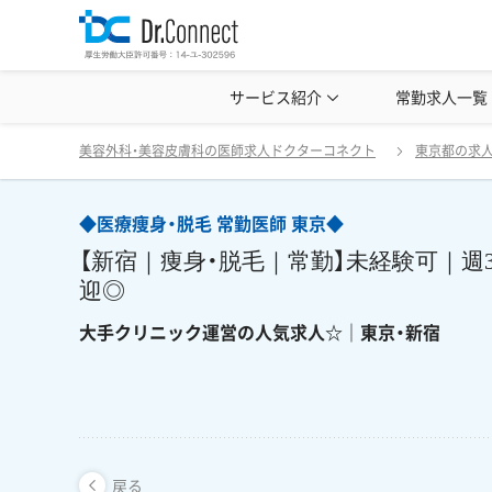
美容クリニック見学・研修情報
サービス紹介
常勤求人一覧
美容外科・
◆医療痩身・脱毛 常勤医師 東京◆ 【新
戻る
美容外科・美容皮膚科の医師求人ドクターコネクト
東京都の求
◆医療痩身・脱毛 常勤医師 東京◆
【新宿｜痩身・脱毛｜常勤】未経験可｜週
迎◎
大手クリニック運営の人気求人☆｜東京・新宿
戻る