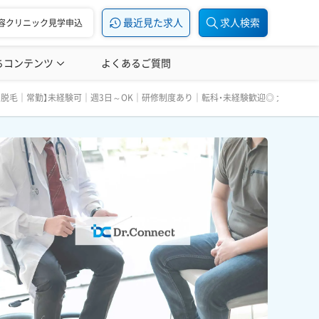
最近見た求人
求人検索
容クリニック見学申込
ちコンテンツ
美容医療の転職お役立ち記事
よくあるご質問
美容医療辞典
験歓迎◎ 大手クリニック運営の人気求人☆｜東京・新宿
身・脱毛｜常勤】未経験可｜週3日～OK｜研修制度あり｜転科・未経験歓迎◎ 大手クリ