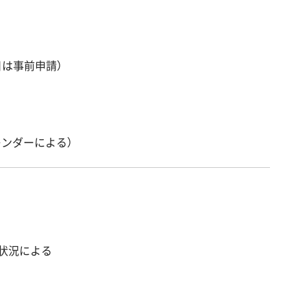
日は事前申請）
レンダーによる）
）
）※状況による