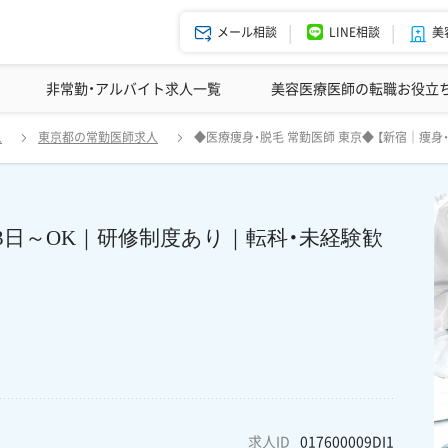
メール相談
LINE相談
美
美容皮膚科の医師転職体験談
非常勤・アルバイト求人一覧
ドクターコネクトの強み
美容クリニックインタビュー
エージェント紹介
美容医療医師の転職お役立
宿｜痩身・脱毛｜常勤】未経験可｜週3日～OK｜研修制度あり｜転科・未経
人
東京都の常勤医師求人
◆医療痩身・脱毛 常勤医師 東京◆ 【新宿｜痩
3日～OK｜研修制度あり｜転科・未経験歓
求人ID
017600009DI1