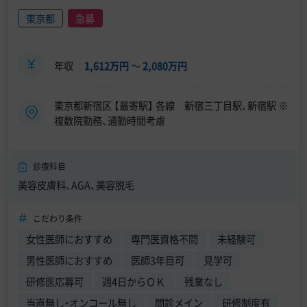
東京都
急募
年収
1,612万円
〜
2,080万円
東京都新宿区 【最寄駅】 各線 新宿三丁目駅、新宿駅 ※
複数院勤務、通勤時間考慮
診療科目
美容皮膚科、AGA、美容脱毛
こだわり条件
女性医師におすすめ
専門医資格不問
未経験可
男性医師におすすめ
医師3年目可
見学可
研修医応募可
週4日からＯＫ
残業なし
当直無し・オンコール無し
問診メイン
研修制度有