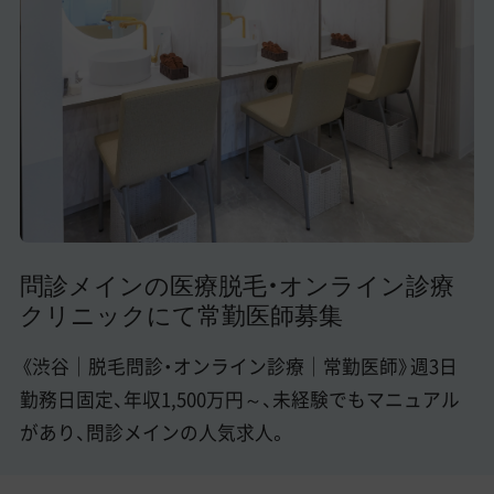
美容医療医師の転職お役立ちコンテンツ
美容クリニック見学・研修情報
美容外科・美容皮膚科の医師転職体験談
美容クリニックインタビュー
美容医療の転職お役立ち記事
美容医療辞典
問診メインの医療脱毛・オンライン診療
クリニックにて常勤医師募集
よくあるご質問
医師採用ご担当者様・その他問い合わせ
《渋谷｜脱毛問診・オンライン診療｜常勤医師》週3日
勤務日固定、年収1,500万円～、未経験でもマニュアル
があり、問診メインの人気求人。