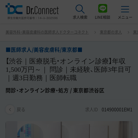
求人検索
LINE相談
メニュー
■医師求人/美容皮膚科/東京都■ 【渋谷｜医療脱毛・オン
美容外科・美容皮膚科の医師求人ドクターコネクト
東京都の求人
東
ライン診療】年収1,500万円～｜ 問診｜未経験、医師3年目
最近見た求人
可｜週3日勤務｜医師転職 問診・オンライン診療・処方 / 東
京都渋谷区
■医師求人/美容皮膚科/東京都■
美容クリニック見学ご希望の方はこちら
【渋谷｜医療脱毛・オンライン診療】年収
サービス紹介
1,500万円～｜ 問診｜未経験、医師3年目可
｜週3日勤務｜医師転職
ドクターコネクトの強み
問診・オンライン診療・処方 / 東京都渋谷区
エージェント紹介
求人ID
014900001EM1
常勤求人一覧
戻る
非常勤・アルバイト求人一覧