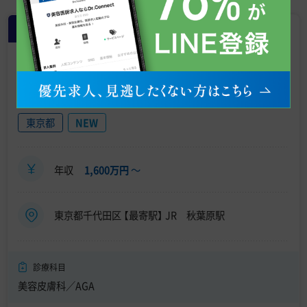
常勤
【秋葉原／週4日 年収 1600万円前後】
AGA・オンライン美容皮膚科・常勤医
師募集／週3日～OK／採血可能な医
師募集／自由診療未経験OK
東京都
NEW
年収
1,600万円
〜
東京都千代田区 【最寄駅】 JR 秋葉原駅
診療科目
美容皮膚科／AGA