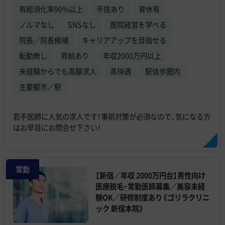
有給消化率90%以上
手技あり
育休有
ノルマなし
SNSなし
医院経営を学べる
院長／院長候補
キャリアアップを目指せる
転勤無し
昇給あり
年収2000万円以上
未経験からでも高額求人
高待遇
駅徒歩圏内
主要都市／駅
若手医師に人気の求人です！事前対策が必須なので、気になる方
はお早目にお問合せ下さい！
常勤
【新宿／年収 2000万円台】男性向け
医療脱毛・常勤医師募集／美容未経
験OK／研修制度あり《ゴリラクリニ
ック 新宿本院》