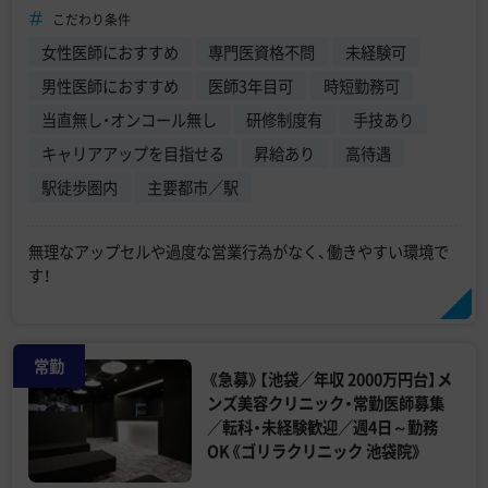
こだわり条件
女性医師におすすめ
専門医資格不問
未経験可
男性医師におすすめ
医師3年目可
時短勤務可
当直無し・オンコール無し
研修制度有
手技あり
キャリアアップを目指せる
昇給あり
高待遇
駅徒歩圏内
主要都市／駅
無理なアップセルや過度な営業行為がなく、働きやすい環境で
す！
常勤
《急募》【池袋／年収 2000万円台】メ
ンズ美容クリニック・常勤医師募集
／転科・未経験歓迎／週4日～勤務
OK《ゴリラクリニック 池袋院》