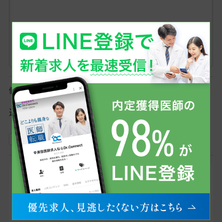
個人情報保護方針
送信の前に、
個人情報保護方針
をご一読ください。
上記の個人情報保護方針に同意する
登録したメールアドレスへ、当社からのメール
（@dr-connect.jp）をお送りします。そのため「ドメ
イン指定受信/拒否設定」を利用されている方は受
け取れるようにお願いします。