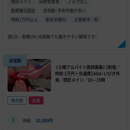
問診メイン
研修制度有
ノルマなし
勤務曜日固定
症例数・手術件数が多い
時給1万円以上
駅徒歩圏内
主要都市／駅
週1日～勤務OK！未経験でも働きやすい職場です！
非常勤
《土曜アルバイト医師募集》【新宿／
時給 1万円＋交通費】AGA・いびき外
来／問診メイン／10～19時
東京都
急募
時給
10,000円