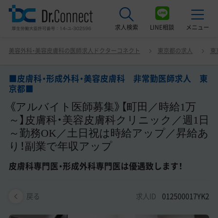
求人検索
LINE相談
メニュー
■皮膚科・形成外科・美容皮膚科 非常勤医師求人 東京都
美容外科・美容皮膚科の医師求人ドクターコネクト
東京都の求人
東
■ 《アルバイト医師募集》【町田／時給1万～】皮膚科・美容
最近見た求人
皮膚科クリニック／週1日～勤務OK／土日祝は時給アップ
／昇給あり！副業で年収アップ 皮膚科専門医・形成外科専
■皮膚科・形成外科・美容皮膚科 非常勤医師求人 東
美容クリニック見学ご希望の方はこちら
京都■
門医は優遇致します！
《アルバイト医師募集》【町田／時給1万
サービス紹介
～】皮膚科・美容皮膚科クリニック／週1日
ドクターコネクトの強み
～勤務OK／土日祝は時給アップ／昇給あ
り！副業で年収アップ
エージェント紹介
皮膚科専門医・形成外科専門医は優遇致します！
常勤求人一覧
非常勤・アルバイト求人一覧
求人ID
012500017YK2
戻る