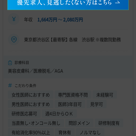
年収
1,664万円
〜
2,080万円
東京都渋谷区 【最寄駅】 各線 渋谷駅 ※複数院勤務
診療科目
美容皮膚科／医療脱毛／AGA
こだわり条件
女性医師におすすめ
専門医資格不問
未経験可
男性医師におすすめ
医師3年目可
見学可
研修医応募可
週4日からＯＫ
当直無し・オンコール無し
問診メイン
研修制度有
有給消化率90%以上
育休有
ノルマなし