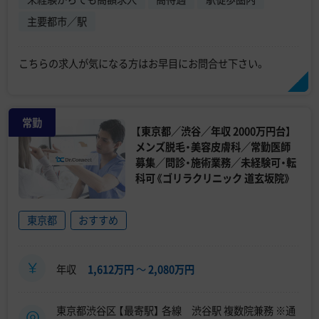
主要都市／駅
こちらの求人が気になる方はお早目にお問合せ下さい。
常勤
【東京都／渋谷／年収 2000万円台】
メンズ脱毛・美容皮膚科／常勤医師
募集／問診・施術業務／未経験可・転
科可《ゴリラクリニック 道玄坂院》
東京都
おすすめ
年収
1,612万円
〜
2,080万円
東京都渋谷区 【最寄駅】 各線 渋谷駅 複数院兼務 ※通