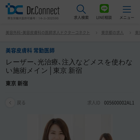
求人検索
LINE相談
メニュー
美容皮膚科 常勤医師 レーザー、光治療、注入などメスを使
美容外科・美容皮膚科の医師求人ドクターコネクト
東京都の求人
東
わない施術メイン│東京 新宿 東京 新宿
最近見た求人
美容皮膚科 常勤医師
美容クリニック見学ご希望の方はこちら
レーザー、光治療、注入などメスを使わな
サービス紹介
い施術メイン│東京 新宿
ドクターコネクトの強み
東京 新宿
エージェント紹介
求人ID
005600002AL1
戻る
常勤求人一覧
非常勤・アルバイト求人一覧