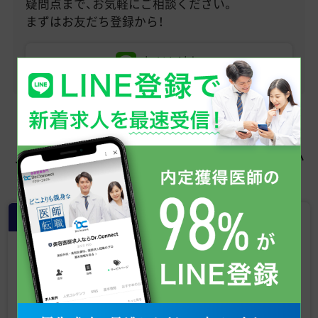
疑問点まで、お気軽にご相談ください。
まずはお友だち登録から！
友だち追加
この求人を見た人はこちらも見てい
ます
常勤
【渋谷／年収 2000万円台】男性向け
医療脱毛／転科歓迎／週4日～OK／
自由診療未経験の医師も大歓迎《ゴ
リラクリニック 渋谷院》
東京都
おすすめ