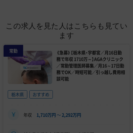
この求人を見た人はこちらも見てい
ます
常勤
《急募》【栃木県・宇都宮／月16日勤
務で年収 1710万～】AGAクリニック
／常勤管理医師募集／月16～17日勤
務でOK／時短可能／引っ越し費用相
談可能
栃木県
おすすめ
年収
1,710万円
〜
2,292万円