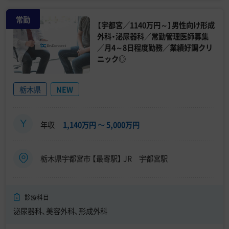
常勤
【宇都宮／1140万円～】男性向け形成
外科・泌尿器科／常勤管理医師募集
／月4～8日程度勤務／業績好調クリ
ニック◎
栃木県
NEW
年収
1,140万円
〜
5,000万円
栃木県宇都宮市 【最寄駅】 JR 宇都宮駅
診療科目
泌尿器科、美容外科、形成外科