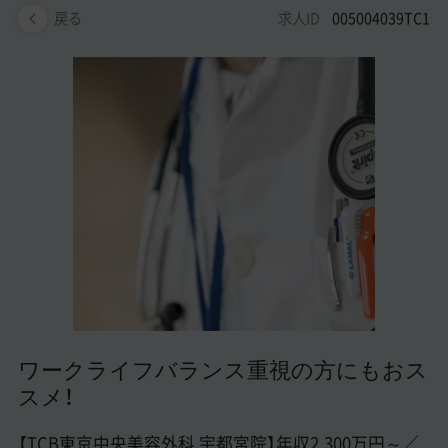
美容医療医師の転職お役立ちコンテンツ
求人ID
005004039TC1
戻る
美容クリニック見学・研修情報
美容外科・美容皮膚科の医師転職体験談
美容クリニックインタビュー
美容医療の転職お役立ち記事
美容医療辞典
よくあるご質問
医師採用ご担当者様・その他問い合わせ
ワークライフバランス重視の方にもおス
スメ！
【TCB東京中央美容外科 宇都宮院】年収2,300万円～／