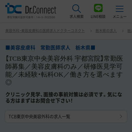
求人検索
LINE相談
メニュー
■美容皮膚科 常勤医師求人 栃木県■ 【TCB東京中央美
美容外科・美容皮膚科の医師求人ドクターコネクト
栃木県の求人
栃
容外科 宇都宮院】常勤医師募集／美容皮膚科のみ／研修医
最近見た求人
見学可能／未経験・転科OK／働き方を選べます◎ クリニ
ック見学、面接の事前対策は必須です。気になる方はまず
■美容皮膚科 常勤医師求人 栃木県■
美容クリニック見学ご希望の方はこちら
はお問合せ下さい！
【TCB東京中央美容外科 宇都宮院】常勤医
サービス紹介
師募集／美容皮膚科のみ／研修医見学可
能／未経験・転科OK／働き方を選べます
ドクターコネクトの強み
◎
エージェント紹介
クリニック見学、面接の事前対策は必須です。気にな
る方はまずはお問合せ下さい！
常勤求人一覧
TCB東京中央美容外科の求人一覧
非常勤・アルバイト求人一覧