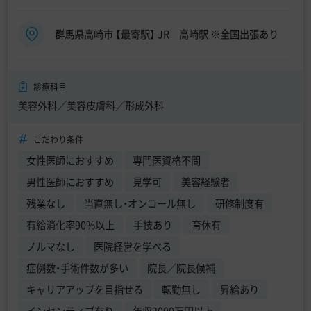
群馬県高崎市 【最寄駅】 JR 高崎駅 ※全国出張あり
診療科目
美容外科／美容皮膚科／形成外科
こだわり条件
女性医師におすすめ
専門医資格不問
男性医師におすすめ
見学可
美容経験者
残業なし
当直無し・オンコール無し
研修制度有
有給消化率90%以上
手技あり
育休有
ノルマなし
医院経営を学べる
症例数・手術件数が多い
院長／院長候補
キャリアアップを目指せる
転勤無し
昇給あり
インセンティブ有り
年収2000万円以上