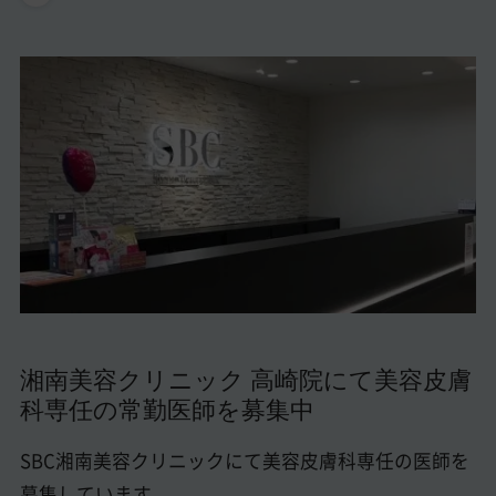
美容医療医師の転職お役立ちコンテンツ
美容クリニック見学・研修情報
美容外科・美容皮膚科の医師転職体験談
美容クリニックインタビュー
美容医療の転職お役立ち記事
美容医療辞典
よくあるご質問
医師採用ご担当者様・その他問い合わせ
湘南美容クリニック 高崎院にて美容皮膚
科専任の常勤医師を募集中
SBC湘南美容クリニックにて美容皮膚科専任の医師を
募集しています。