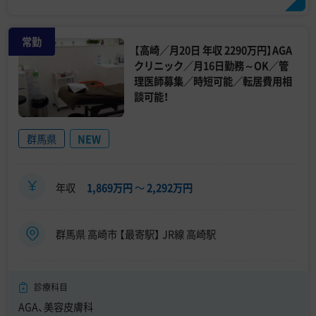
常勤
【高崎／月20日 年収 2290万円】AGA
クリニック／月16日勤務～OK／管
理医師募集／時短可能／転居費用相
談可能！
群馬県
NEW
年収
1,869万円
〜
2,292万円
群馬県 高崎市 【最寄駅】 JR線 高崎駅
診療科目
AGA、美容皮膚科