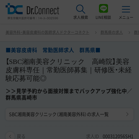
求人検索
LINE相談
メニュー
■美容皮膚科 常勤医師求人 群馬県■ 【SBC湘南美容ク
美容外科・美容皮膚科の医師求人ドクターコネクト
群馬県の求人
群
リニック 高崎院】美容皮膚科専任｜常勤医師募集｜研修
最近見た求人
医・未経験応募可能◎ ＞＞見学予約から面接対策までバッ
クアップ強化中／群馬県高崎市
■美容皮膚科 常勤医師求人 群馬県■
美容クリニック見学ご希望の方はこちら
【SBC湘南美容クリニック 高崎院】美容
サービス紹介
皮膚科専任｜常勤医師募集｜研修医・未経
験応募可能◎
ドクターコネクトの強み
＞＞見学予約から面接対策までバックアップ強化中／
エージェント紹介
群馬県高崎市
常勤求人一覧
SBC湘南美容クリニック（湘南美容外科）の求人一覧
非常勤・アルバイト求人一覧
求人ID
000312056SH1
戻る