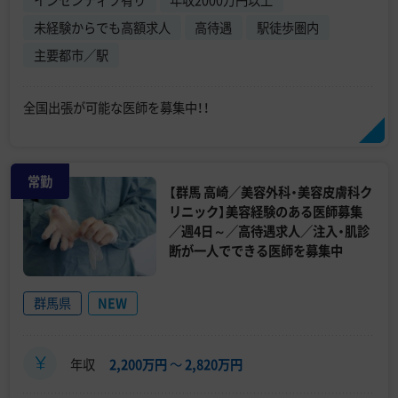
未経験からでも高額求人
高待遇
駅徒歩圏内
主要都市／駅
全国出張が可能な医師を募集中！！
常勤
【群馬 高崎／美容外科・美容皮膚科ク
リニック】美容経験のある医師募集
／週4日～／高待遇求人／注入・肌診
断が一人でできる医師を募集中
群馬県
NEW
年収
2,200万円
〜
2,820万円