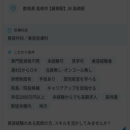
群馬県 高崎市 【最寄駅】 JR 高崎駅
診療科目
美容外科／美容皮膚科
こだわり条件
専門医資格不問
未経験可
見学可
美容経験者
週4日からＯＫ
当直無し・オンコール無し
研修制度有
手技あり
医院経営を学べる
院長／院長候補
キャリアアップを目指せる
年収2000万円以上
未経験からでも高額求人
高待遇
駅徒歩圏内
地方
美容経験のある医師の方、スキルを活かしてみませんか？