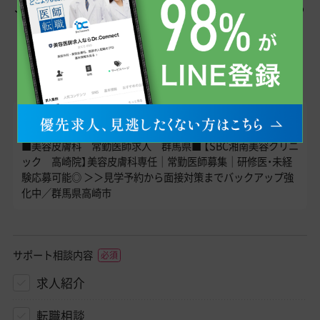
この求人へのお問い合わせはこちら
メール・
LINE
で
転職エージェントが直接お答えします！
求人ID
000312056SH1
■美容皮膚科 常勤医師求人 群馬県■ 【SBC湘南美容クリニ
ック 高崎院】美容皮膚科専任｜常勤医師募集｜研修医・未経
験応募可能◎ ＞＞見学予約から面接対策までバックアップ強
化中／群馬県高崎市
サポート相談内容
求人紹介
転職相談