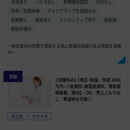
手技あり
ノルマなし
勤務曜日固定
SNSなし
院長／院長候補
キャリアアップを目指せる
転勤無し
昇給あり
インセンティブ有り
高待遇
駅徒歩圏内
一般皮膚科の診察を開始する為に皮膚科経験のある医師を募集
中！
常勤
《日曜休み》【埼玉・新座／年収 2040
万円～】皮膚科・美容皮膚科／常勤医
師募集／週4日～OK／売上ノルマな
し／希望休も可能◎
埼玉県
おすすめ