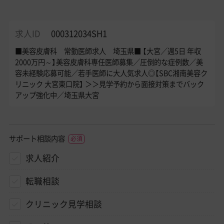
求人ID
000312034SH1
■美容皮膚科 常勤医師求人 埼玉県■ 【大宮／週5日 年収
2000万円～】美容皮膚科専任医師募集／圧倒的な症例数／美
容未経験応募可能／若手医師に大人気求人◎【SBC湘南美容ク
リニック 大宮東口院】 ＞＞見学予約から面接対策までバック
アップ強化中／埼玉県大宮
サポート相談内容
求人紹介
転職相談
クリニック見学相談