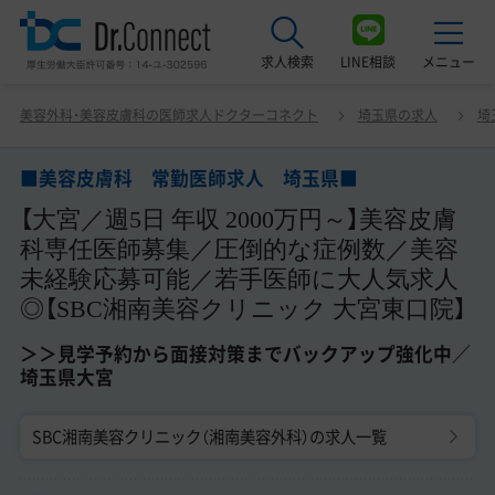
求人検索
LINE相談
メニュー
■美容皮膚科 常勤医師求人 埼玉県■ 【大宮／週5日 年
美容外科・美容皮膚科の医師求人ドクターコネクト
埼玉県の求人
埼
収 2000万円～】美容皮膚科専任医師募集／圧倒的な症例
最近見た求人
数／美容未経験応募可能／若手医師に大人気求人◎【SBC
湘南美容クリニック 大宮東口院】 ＞＞見学予約から面接対
■美容皮膚科 常勤医師求人 埼玉県■
美容クリニック見学ご希望の方はこちら
策までバックアップ強化中／埼玉県大宮
【大宮／週5日 年収 2000万円～】美容皮膚
サービス紹介
科専任医師募集／圧倒的な症例数／美容
未経験応募可能／若手医師に大人気求人
ドクターコネクトの強み
◎【SBC湘南美容クリニック 大宮東口院】
エージェント紹介
＞＞見学予約から面接対策までバックアップ強化中／
埼玉県大宮
常勤求人一覧
SBC湘南美容クリニック（湘南美容外科）の求人一覧
非常勤・アルバイト求人一覧