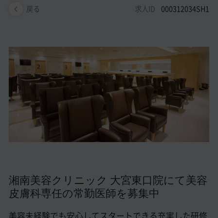
美容医療医師の転職お役立ちコンテンツ
求人ID
000312034SH1
戻る
美容クリニック見学・研修情報
美容外科・美容皮膚科の医師転職体験談
美容クリニックインタビュー
美容医療の転職お役立ち記事
美容医療辞典
よくあるご質問
医師採用ご担当者様・その他問い合わせ
湘南美容クリニック 大宮東口院にて美容
皮膚科専任の常勤医師を募集中
美容未経験でも安心してスタートできる充実した研修