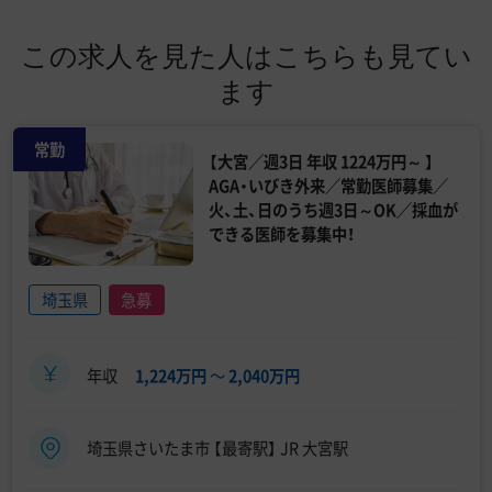
この求人を見た人はこちらも見てい
ます
常勤
【大宮／週3日 年収 1224万円～ 】
AGA・いびき外来／常勤医師募集／
火、土、日のうち週3日～OK／採血が
できる医師を募集中！
埼玉県
急募
年収
1,224万円
〜
2,040万円
埼玉県さいたま市 【最寄駅】 JR 大宮駅