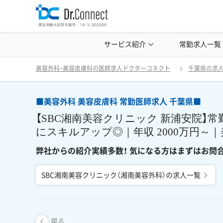
美容クリニック見学・研修情報
サービス紹介
常勤求人一覧
美容外科・
■美容外科 美容皮膚科 常勤医師求人 千葉県■ 【SBC湘南美容クリニック 新浦安院】常勤医師募集｜直美応募可能｜スピーディーにスキルアップ◎｜年収 2000万円～｜美容外科・美
戻る
美容外科・美容皮膚科の医師求人ドクターコネクト
千葉県の求
■美容外科 美容皮膚科 常勤医師求人 千葉県■
【SBC湘南美容クリニック 新浦安院】
にスキルアップ◎｜年収 2000万円～
弊社からの紹介実績多数！ 気になる方はまずはお問
SBC湘南美容クリニック（湘南美容外科）の求人一覧
戻る