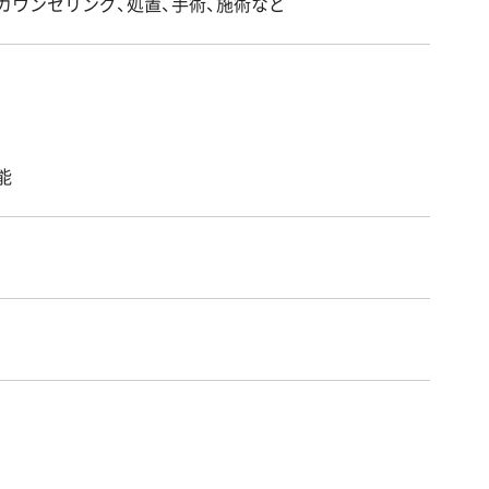
カウンセリング、処置、手術、施術など
能