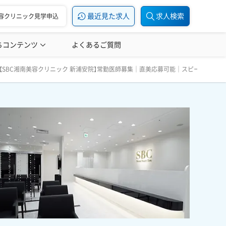
最近見た求人
求人検索
容クリニック見学申込
ちコンテンツ
美容医療の転職お役立ち記事
よくあるご質問
美容医療辞典
 【SBC湘南美容クリニック 新浦安院】常勤医師募集｜直美応募可能｜スピーディーに
さい。