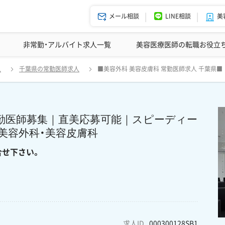
メール相談
LINE相談
美
美容皮膚科の医師転職体験談
非常勤・アルバイト求人一覧
ドクターコネクトの強み
美容クリニックインタビュー
エージェント紹介
美容医療医師の転職お役立
人
千葉県の常勤医師求人
■美容外科 美容皮膚科 常勤医師求人 千葉県■
容皮膚科 弊社からの紹介実績多数！ 気になる方はまずはお問合せ下
常勤医師募集｜直美応募可能｜スピーディー
｜美容外科・美容皮膚科
合せ下さい。
求人ID
000300128SB1