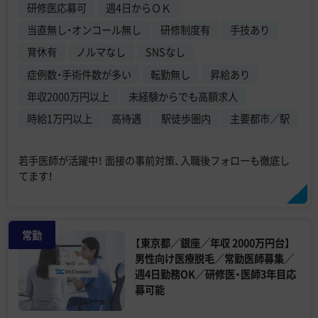
研修医応募可
週4日からＯＫ
当直無し・オンコール無し
研修制度有
手技あり
育休有
ノルマなし
SNSなし
症例数・手術件数が多い
転勤無し
昇給あり
年収2000万円以上
未経験からでも高額求人
時給1万円以上
高待遇
駅徒歩圏内
主要都市／駅
若手医師が活躍中！ 面接の事前対策、入職後フォローも徹底し
てます！
常勤
【東京都／銀座／年収 2000万円台】
男性向け医療脱毛／常勤医師募集／
週4日勤務OK／研修医・医師3年目応
募可能