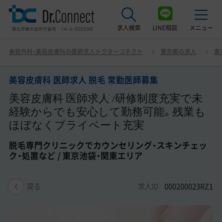
求人検索
LINE相談
メニュー
美容皮膚科 医師求人 脱毛 常勤医師募集 美容皮膚科 医師
美容外科・美容皮膚科の医師求人ドクターコネクト
東京都の求人
東
求人 /研修制度充実で未経験からでも安心して勤務可能。
最近見た求人
残業もほぼなくプライベート充実 脱毛専門クリニックで
カウンセリング・スキンチェック・処置など / 東京池袋・関
美容皮膚科 医師求人 脱毛 常勤医師募集
美容クリニック見学ご希望の方はこちら
東エリア
美容皮膚科 医師求人 /研修制度充実で未
サービス紹介
経験からでも安心して勤務可能。残業も
ほぼなくプライベート充実
ドクターコネクトの強み
脱毛専門クリニックでカウンセリング・スキンチェッ
エージェント紹介
ク・処置など / 東京池袋・関東エリア
常勤求人一覧
求人ID
000200023RZ1
戻る
非常勤・アルバイト求人一覧