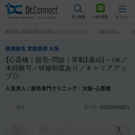
求人検索
LINE相談
メニュー
医療脱毛 常勤医師 大阪 【心斎橋｜脱毛・問診｜常勤】週4日
美容外科・美容皮膚科の医師求人ドクターコネクト
大阪府の求人
大
～OK／未経験可／研修制度あり／キャリアアップ◎ 人気
最近見た求人
求人☆脱毛専門クリニック｜大阪・心斎橋
医療脱毛 常勤医師 大阪
美容クリニック見学ご希望の方はこちら
【心斎橋｜脱毛・問診｜常勤】週4日～OK／
サービス紹介
未経験可／研修制度あり／キャリアアッ
プ◎
ドクターコネクトの強み
人気求人☆脱毛専門クリニック｜大阪・心斎橋
エージェント紹介
求人ID
000200006RZ1
常勤求人一覧
戻る
非常勤・アルバイト求人一覧