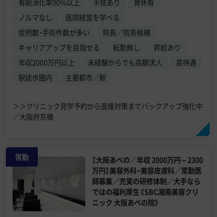
有給消化率90%以上
手技あり
育休有
ノルマなし
医院経営を学べる
症例数・手術件数が多い
院長／院長候補
キャリアアップを目指せる
転勤無し
昇給あり
年収2000万円以上
未経験からでも高額求人
高待遇
駅徒歩圏内
主要都市／駅
＞＞クリニック見学予約から面接対策までバックアップ強化中
／大阪府京橋
常勤
【大阪あべの／年収 2000万円～2300
万円】美容外科・美容皮膚科／常勤医
師募集／充実の研修体制／大手なら
ではの福利厚生《SBC湘南美容クリ
ニック 大阪あべの院》