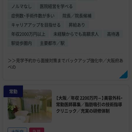
ノルマなし
医院経営を学べる
症例数・手術件数が多い
院長／院長候補
キャリアアップを目指せる
昇給あり
年収2000万円以上
未経験からでも高額求人
高待遇
駅徒歩圏内
主要都市／駅
＞＞見学予約から面接対策までバックアップ強化中／大阪府あ
べの
常勤
【大阪／年収 2200万円～】美容外科・
常勤医師募集／脂肪吸引の技術指導
クリニック／充実の研修体制
大阪府
急募