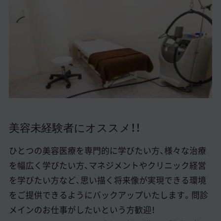
美容医療医師の転職お役立ちコンテンツ
美容クリニック見学・研修情報
美容外科・美容皮膚科の医師転職体験談
美容クリニックインタビュー
美容医療の転職お役立ち記事
美容医療辞典
美容未経験者にオススメ！！
よくあるご質問
ひとつの美容医療を専門的に学びたい方、様々な治療
医師採用ご担当者様・その他問い合わせ
を幅広く学びたい方、マネジメントやクリニック経営
を学びたい方など、思い描く将来像が実現できる環境
をご提供できるようにバックアップいたします。問診
メインのお仕事がしたいという方歓迎！