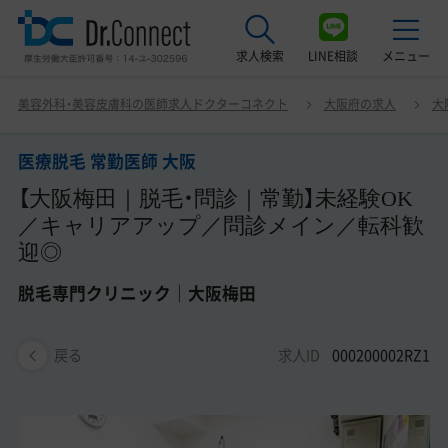
求人検索
LINE相談
メニュー
医療脱毛 常勤医師 大阪 【大阪梅田｜脱毛・問診｜常勤】未
美容外科・美容皮膚科の医師求人ドクターコネクト
大阪府の求人
大
経験OK／キャリアアップ／問診メイン／転科歓迎◎ 脱毛
最近見た求人
専門クリニック｜大阪梅田
医療脱毛 常勤医師 大阪
美容クリニック見学ご希望の方はこちら
【大阪梅田｜脱毛・問診｜常勤】未経験OK
サービス紹介
／キャリアアップ／問診メイン／転科歓
迎◎
ドクターコネクトの強み
脱毛専門クリニック｜大阪梅田
エージェント紹介
求人ID
000200002RZ1
常勤求人一覧
戻る
非常勤・アルバイト求人一覧