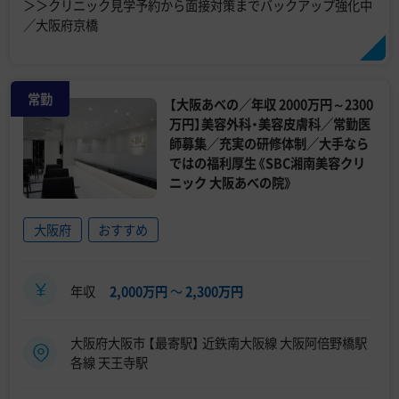
＞＞クリニック見学予約から面接対策までバックアップ強化中
／大阪府京橋
常勤
【大阪あべの／年収 2000万円～2300
万円】美容外科・美容皮膚科／常勤医
師募集／充実の研修体制／大手なら
ではの福利厚生《SBC湘南美容クリ
ニック 大阪あべの院》
大阪府
おすすめ
年収
2,000万円
〜
2,300万円
大阪府大阪市 【最寄駅】 近鉄南大阪線 大阪阿倍野橋駅
各線 天王寺駅