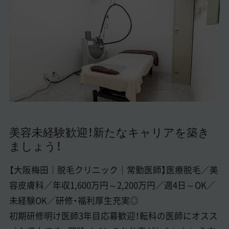
美容医療医師の転職お役立ちコンテンツ
美容クリニック見学・研修情報
美容外科・美容皮膚科の医師転職体験談
美容クリニックインタビュー
美容医療の転職お役立ち記事
美容医療辞典
美容未経験歓迎！新たなキャリアを築き
ましょう！
よくあるご質問
医師採用ご担当者様・その他問い合わせ
【大阪梅田｜脱毛クリニック｜常勤医師】医療脱毛／美
容皮膚科／年収1,600万円～2,200万円／週4日～OK／
未経験OK／研修・福利厚生充実◎
初期研修明け医師3年目応募歓迎！転科の医師にオスス