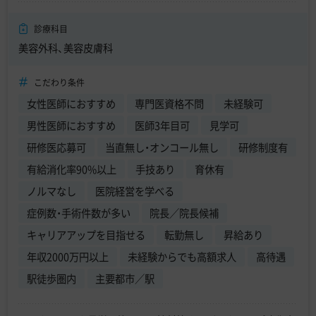
診療科目
美容外科、美容皮膚科
こだわり条件
女性医師におすすめ
専門医資格不問
未経験可
男性医師におすすめ
医師3年目可
見学可
研修医応募可
当直無し・オンコール無し
研修制度有
有給消化率90%以上
手技あり
育休有
ノルマなし
医院経営を学べる
症例数・手術件数が多い
院長／院長候補
キャリアアップを目指せる
転勤無し
昇給あり
年収2000万円以上
未経験からでも高額求人
高待遇
駅徒歩圏内
主要都市／駅