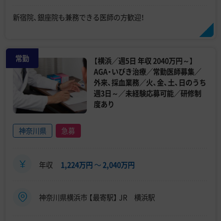
新宿院、銀座院も兼務できる医師の方歓迎！
常勤
【横浜／週5日 年収 2040万円～】
AGA・いびき治療／常勤医師募集／
外来、採血業務／火、金、土、日のうち
週3日～／未経験応募可能／研修制
度あり
神奈川県
急募
年収
1,224万円
〜
2,040万円
神奈川県横浜市 【最寄駅】 JR 横浜駅