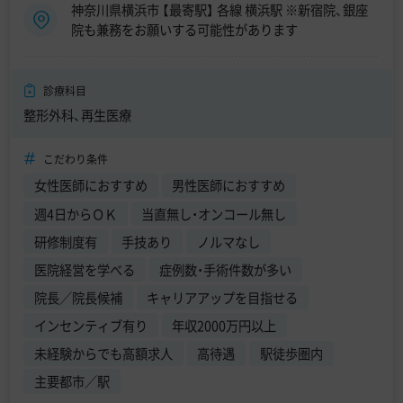
神奈川県横浜市 【最寄駅】 各線 横浜駅 ※新宿院、銀座
院も兼務をお願いする可能性があります
診療科目
整形外科、再生医療
こだわり条件
女性医師におすすめ
男性医師におすすめ
週4日からＯＫ
当直無し・オンコール無し
研修制度有
手技あり
ノルマなし
医院経営を学べる
症例数・手術件数が多い
院長／院長候補
キャリアアップを目指せる
インセンティブ有り
年収2000万円以上
未経験からでも高額求人
高待遇
駅徒歩圏内
主要都市／駅