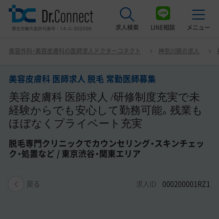
求人検索
LINE相談
メニュー
美容皮膚科 医師求人 脱毛 常勤医師募集 美容皮膚科 医師
美容外科・美容皮膚科の医師求人ドクターコネクト
神奈川県の求人
求人 /研修制度充実で未経験からでも安心して勤務可能。
最近見た求人
残業もほぼなくプライベート充実 脱毛専門クリニックで
カウンセリング・スキンチェック・処置など / 東京渋谷・関
美容皮膚科 医師求人 脱毛 常勤医師募集
美容クリニック見学ご希望の方はこちら
東エリア
美容皮膚科 医師求人 /研修制度充実で未
サービス紹介
経験からでも安心して勤務可能。残業も
ほぼなくプライベート充実
ドクターコネクトの強み
脱毛専門クリニックでカウンセリング・スキンチェッ
エージェント紹介
ク・処置など / 東京渋谷・関東エリア
常勤求人一覧
求人ID
000200001RZ1
戻る
非常勤・アルバイト求人一覧