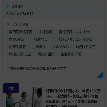
診療科目
AGA／美容皮膚科
こだわり条件
専門医資格不問
未経験可
男性医師におすすめ
医師3年目可
残業なし
当直無し・オンコール無し
研修制度有
手技あり
ノルマなし
勤務曜日固定
時給1万円以上
駅徒歩圏内
主要都市／駅
自由診療未経験の医師の応募も歓迎です！
常勤
《日曜休み》【武蔵小杉／年収 1600万
円～】一般皮膚科・美容皮膚科・常勤
医師募集／週4日～／皮膚科臨床経
験2年以上の医師募集