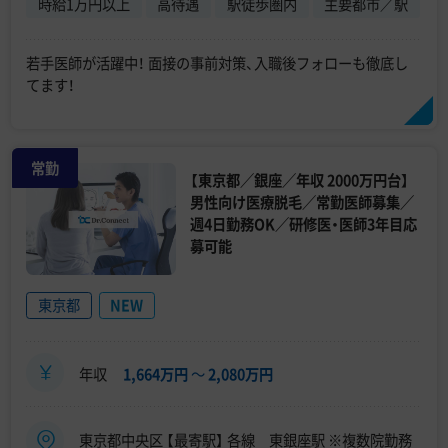
時給1万円以上
高待遇
駅徒歩圏内
主要都市／駅
若手医師が活躍中！ 面接の事前対策、入職後フォローも徹底し
てます！
常勤
【東京都／銀座／年収 2000万円台】
男性向け医療脱毛／常勤医師募集／
週4日勤務OK／研修医・医師3年目応
募可能
東京都
NEW
年収
1,664万円
〜
2,080万円
東京都中央区 【最寄駅】 各線 東銀座駅 ※複数院勤務