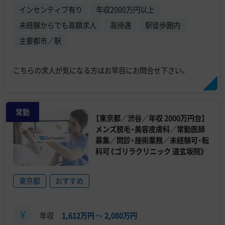
インセンティブ有り
年収2000万円以上
未経験からでも高額求人
高待遇
駅徒歩圏内
主要都市／駅
こちらの求人が気になる方はお早目にお問合せ下さい。
常勤
【東京都／渋谷／年収 2000万円台】
メンズ脱毛・美容皮膚科／常勤医師
募集／問診・施術業務／未経験可・転
科可《ゴリラクリニック 道玄坂院》
東京都
おすすめ
年収
1,612万円
〜
2,080万円