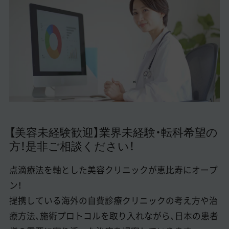
美容医療医師の転職お役立ちコンテンツ
美容クリニック見学・研修情報
美容外科・美容皮膚科の医師転職体験談
美容クリニックインタビュー
美容医療の転職お役立ち記事
美容医療辞典
【美容未経験歓迎】業界未経験・転科希望の
方！是非ご相談ください！
よくあるご質問
医師採用ご担当者様・その他問い合わせ
点滴療法を軸とした美容クリニックが恵比寿にオープ
ン！
提携している海外の自費診療クリニックの考え方や治
療方法、施術プロトコルを取り入れながら、日本の患者