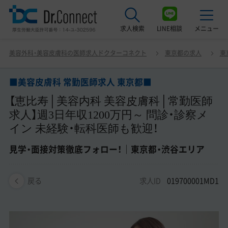
求人検索
LINE相談
メニュー
■美容皮膚科 常勤医師求人 東京都■ 【恵比寿│美容内科
美容外科・美容皮膚科の医師求人ドクターコネクト
東京都の求人
東
美容皮膚科│常勤医師求人】週3日年収1200万円～ 問診・
最近見た求人
診察メイン 未経験・転科医師も歓迎！ 見学・面接対策徹底フ
ォロー！｜東京都・渋谷エリア
■美容皮膚科 常勤医師求人 東京都■
美容クリニック見学ご希望の方はこちら
【恵比寿│美容内科 美容皮膚科│常勤医師
サービス紹介
求人】週3日年収1200万円～ 問診・診察メ
イン 未経験・転科医師も歓迎！
ドクターコネクトの強み
見学・面接対策徹底フォロー！｜東京都・渋谷エリア
エージェント紹介
求人ID
019700001MD1
常勤求人一覧
戻る
非常勤・アルバイト求人一覧