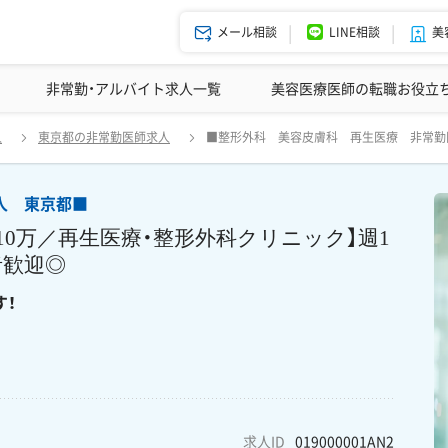
メール相談
LINE相談
美
美容皮膚科の医師転職体験談
非常勤・アルバイト求人一覧
ドクターコネクトの強み
美容クリニックインタビュー
エージェント紹介
美容医療医師の転職お役立
人 東京都■ 《医師アルバイト募集》【銀座／日給8～10万／再生医療
人
東京都の非常勤医師求人
■整形外科 美容皮膚科 再生医療 非常勤医
経験者歓迎◎ 外国籍の患者様に寄り添って診療できる方募集中で
人 東京都■
10万／再生医療・整形外科クリニック】週1
者歓迎◎
す！
求人ID
019000001AN2