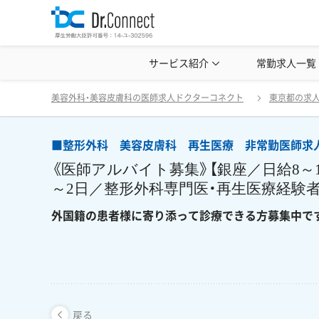
美容クリニック見学・研修情報
サービス紹介
常勤求人一覧
美容外科・
■整形外科 美容皮膚科 再生医療 非常勤医師求
戻る
美容外科・美容皮膚科の医師求人ドクターコネクト
東京都の求
■整形外科 美容皮膚科 再生医療 非常勤医師求
《医師アルバイト募集》【銀座／日給8～
～2日／整形外科専門医・再生医療経験
外国籍の患者様に寄り添って診療できる方募集中で
戻る