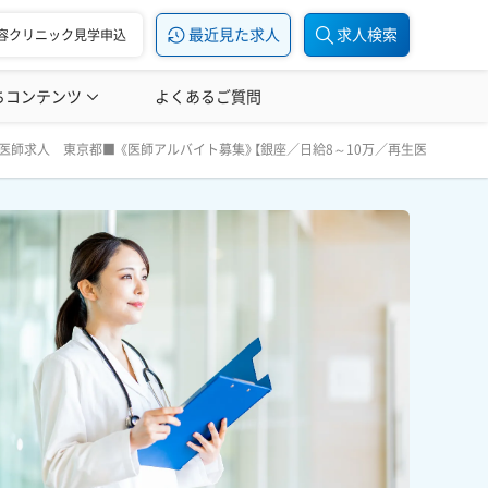
最近見た求人
求人検索
容クリニック見学申込
ちコンテンツ
美容医療の転職お役立ち記事
よくあるご質問
美容医療辞典
・整形外科クリニック】週1～2日／整形外科専門医・再生医療
師求人 東京都■ 《医師アルバイト募集》【銀座／日給8～10万／再生医療・整形
す！