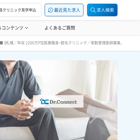
最近見た求人
求人検索
容クリニック見学申込
ちコンテンツ
美容医療の転職お役立ち記事
よくあるご質問
美容医療辞典
／週4日～勤務OK／未経験応募可能 管理医師、常勤医師を募
 【札幌／年収 2200万円】医療痩身・脱毛クリニック／常勤管理医師募集／週4日