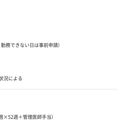
、勤務できない日は事前申請）
）※状況による
/週×52週＋管理医師手当）