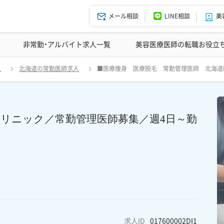
メール相談
LINE相談
美
美容皮膚科の医師転職体験談
非常勤・アルバイト求人一覧
ドクターコネクトの強み
美容クリニックインタビュー
エージェント紹介
美容医療医師の転職お役立
【札幌／年収 2200万円】医療痩身・脱毛クリニック／常勤管理医師募集
人
北海道の常勤医師求人
■医療痩身 医療脱毛 常勤管理医師 北海道■
集中＞＞北海道札幌市
毛クリニック／常勤管理医師募集／週4日～勤
求人ID
017600002DI1