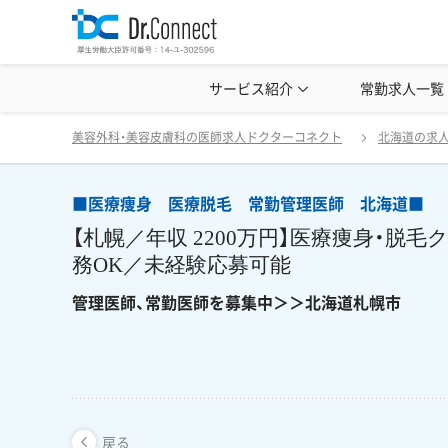
美容クリニック見学・研修情報
サービス紹介
常勤求人一覧
美容外科・
■医療痩身 医療脱毛 常勤管理医師 北海道■ 
戻る
美容外科・美容皮膚科の医師求人ドクターコネクト
北海道の求
■医療痩身 医療脱毛 常勤管理医師 北海道■
【札幌／年収 2200万円】医療痩身・脱
務OK／未経験応募可能
管理医師、常勤医師を募集中＞＞北海道札幌市
戻る