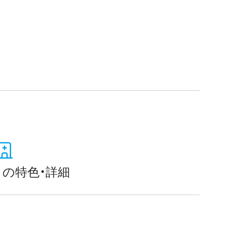
）
の特色・詳細
ク