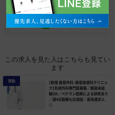
疑問点まで、お気軽にご相談ください。
まずはお友だち登録から！
友だち追加
この求人を見た人はこちらも見てい
ます
常勤
【新宿 美容外科・美容皮膚科クリニッ
ク】形成外科専門医募集／美容未経
験OK／ベテラン医師による研修あり
／週4日勤務も応相談／高待遇求人
◎