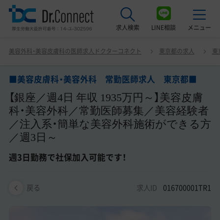
求人検索
LINE相談
メニュー
■美容皮膚科・美容外科 常勤医師求人 東京都■ 【銀座
美容外科・美容皮膚科の医師求人ドクターコネクト
東京都の求人
東
／週4日 年収 1935万円～】美容皮膚科・美容外科／常勤医
最近見た求人
師募集／美容経験者／注入系・簡単な美容外科施術ができ
る方／週3日～ 週3日勤務で社保加入可能です！
■美容皮膚科・美容外科 常勤医師求人 東京都■
美容クリニック見学ご希望の方はこちら
【銀座／週4日 年収 1935万円～】美容皮膚
サービス紹介
科・美容外科／常勤医師募集／美容経験者
／注入系・簡単な美容外科施術ができる方
ドクターコネクトの強み
／週3日～
エージェント紹介
週3日勤務で社保加入可能です！
常勤求人一覧
求人ID
016700001TR1
戻る
非常勤・アルバイト求人一覧