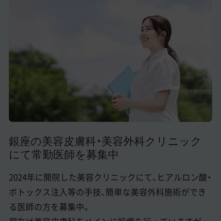
美容医療医師の転職お役立ちコンテンツ
美容クリニック見学・研修情報
美容外科・美容皮膚科の医師転職体験談
美容クリニックインタビュー
美容医療の転職お役立ち記事
美容医療辞典
銀座の美容皮膚科・美容外科クリニック
よくあるご質問
にて常勤医師を募集中
医師採用ご担当者様・その他問い合わせ
2024年に開院した美容クリニックにて、ヒアルロン酸・
ボトックス注入等の手技、簡単な美容外科施術ができ
る医師の方を募集中。