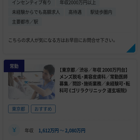
インセンティブ有り
年収2000万円以上
未経験からでも高額求人
高待遇
駅徒歩圏内
主要都市／駅
こちらの求人が気になる方はお早目にお問合せ下さい。
常勤
【東京都／渋谷／年収 2000万円台】
メンズ脱毛・美容皮膚科／常勤医師
募集／問診・施術業務／未経験可・転
科可《ゴリラクリニック 道玄坂院》
東京都
おすすめ
年収
1,612万円
〜
2,080万円