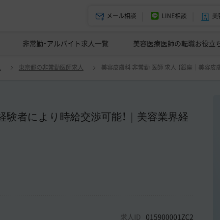
メール相談
LINE相談
美
美容皮膚科の医師転職体験談
非常勤・アルバイト求人一覧
ドクターコネクトの強み
美容クリニックインタビュー
エージェント紹介
美容医療医師の転職お役立
求人 【銀座｜美容皮膚科｜週1～勤務可】美容経験者により時給交渉可能！｜美
人
東京都の非常勤医師求人
美容皮膚科 非常勤 医師 求人 【銀座｜美
容経験者により時給交渉可能！｜美容業界経
求人ID
015900001ZC2