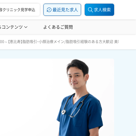
最近見た求人
求人検索
容クリニック見学申込
ちコンテンツ
美容医療の転職お役立ち記事
よくあるご質問
美容医療辞典
る方大歓迎 美容外科 常勤医師募集｜東京 恵比寿
,000～【恵比寿】脂肪吸引・小顔治療メイン/脂肪吸引経験のある方大歓迎 美容外科