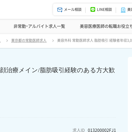
メール相談
LINE相談
美
美容皮膚科の医師転職体験談
非常勤・アルバイト求人一覧
ドクターコネクトの強み
美容クリニックインタビュー
エージェント紹介
美容医療医師の転職お役立
験者年収3,000～【恵比寿】脂肪吸引・小顔治療メイン/脂肪吸引経験のあ
人
東京都の常勤医師求人
美容外科 常勤医師求人 脂肪吸引 経験者年収3
・小顔治療メイン/脂肪吸引経験のある方大歓
求人ID
013200002FJ1